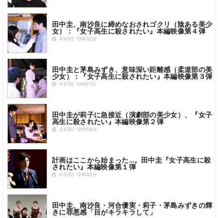
田中圭、南沙良に締めなおされゴクリ（陰ある美少
女）：『女子高生に殺されたい』本編映像第４弾
4月3日 13時32分
田中圭と茅島みずき、意味深い距離感（柔道部の美
少女）：『女子高生に殺されたい』本編映像第３弾
4月3日 13時21分
田中圭が莉子に急接近（演劇部の美少女）、『女子
高生に殺されたい』本編映像第２弾
4月3日 12時58分
計画はここから始まった…。田中圭『女子高生に殺
されたい』本編映像第１弾
4月3日 12時42分
田中圭、南沙良・河合優実・莉子・茅島みずきの輝
きに罪悪感「目がキラキラして」