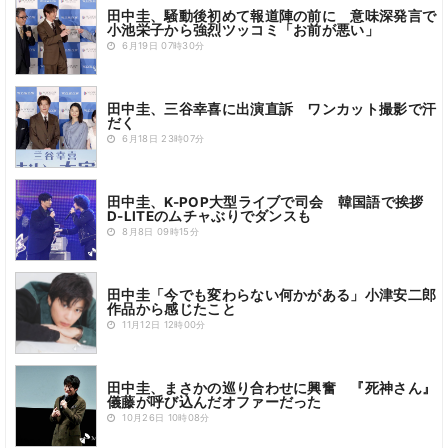
田中圭、騒動後初めて報道陣の前に 意味深発言で
小池栄子から強烈ツッコミ「お前が悪い」
6月19日 07時30分
田中圭、三谷幸喜に出演直訴 ワンカット撮影で汗
だく
6月18日 23時07分
田中圭、K-POP大型ライブで司会 韓国語で挨拶
D-LITEのムチャぶりでダンスも
8月8日 09時15分
田中圭「今でも変わらない何かがある」小津安二郎
作品から感じたこと
11月12日 12時00分
田中圭、まさかの巡り合わせに興奮 『死神さん』
儀藤が呼び込んだオファーだった
10月26日 10時08分