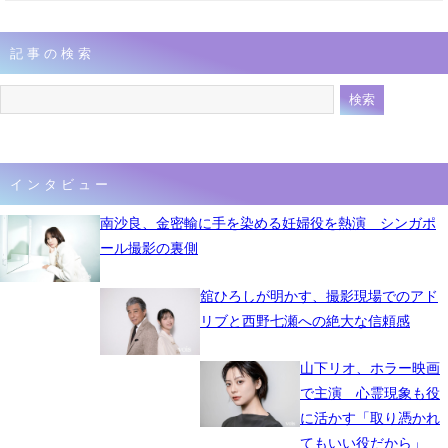
記事の検索
インタビュー
南沙良、金密輸に手を染める妊婦役を熱演 シンガポ
ール撮影の裏側
舘ひろしが明かす、撮影現場でのアド
リブと西野七瀬への絶大な信頼感
山下リオ、ホラー映画
で主演 心霊現象も役
に活かす「取り憑かれ
てもいい役だから」