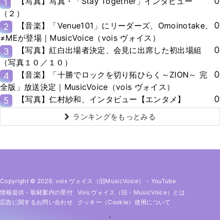
0
【写真】写真・「Stay Together」インタビュー
1
（２）
0
【音楽】「Venue101」にリーダーズ、Omoinotake、
2
≠MEが登場｜MusicVoice（vois ヴォイス）
0
【写真】紅白出場者決定、会見に出席した初出場組
3
（写真１０／１０）
0
【音楽】「十勝でロックを切り拓ひらく～ZION～ 完
4
全版」放送決定｜MusicVoice（vois ヴォイス）
0
【写真】仁村紗和、インタビュー【エンタメ】
5
ランキングをもっとみる
Copyright © 2026. vois ヴォイス（旧MusicVoice）
-
YouTube
情報提供・取材案内の受付
Vois ヴォイス（旧・MusicVoice）とは
広告に関するお問い合わせ
クッキー（cookie）使用について
-