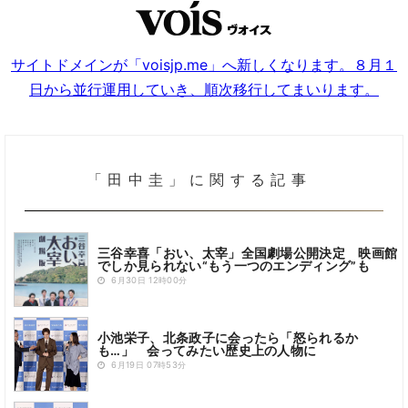
サイトドメインが「voisjp.me」へ新しくなります。８月１
日から並行運用していき、順次移行してまいります。
「田中圭」に関する記事
三谷幸喜「おい、太宰」全国劇場公開決定 映画館
でしか見られない“もう一つのエンディング”も
6月30日 12時00分
小池栄子、北条政子に会ったら「怒られるか
も…」 会ってみたい歴史上の人物に
6月19日 07時53分