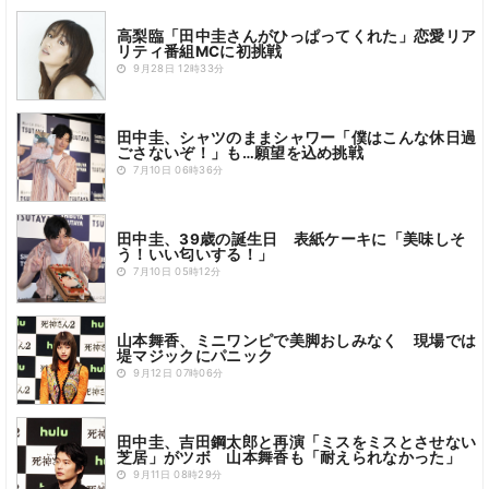
高梨臨「田中圭さんがひっぱってくれた」恋愛リア
リティ番組MCに初挑戦
9月28日 12時33分
田中圭、シャツのままシャワー「僕はこんな休日過
ごさないぞ！」も…願望を込め挑戦
7月10日 06時36分
田中圭、39歳の誕生日 表紙ケーキに「美味しそ
う！いい匂いする！」
7月10日 05時12分
山本舞香、ミニワンピで美脚おしみなく 現場では
堤マジックにパニック
9月12日 07時06分
田中圭、吉田鋼太郎と再演「ミスをミスとさせない
芝居」がツボ 山本舞香も「耐えられなかった」
9月11日 08時29分