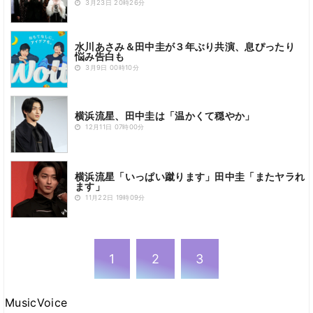
3月23日 20時26分
水川あさみ＆田中圭が３年ぶり共演、息ぴったり
悩み告白も
3月9日 00時10分
横浜流星、田中圭は「温かくて穏やか」
12月11日 07時00分
横浜流星「いっぱい蹴ります」田中圭「またヤラれ
ます」
11月22日 19時09分
1
2
3
MusicVoice