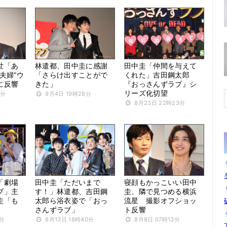
世「あ
林遣都、田中圭に感謝
田中圭「仲間を与えて
夫婦”ウ
「さらけ出すことがで
くれた」吉田鋼太郎
に反響
きた」
『おっさんずラブ』シ
リーズ化切望
2分
9月4日 19時28分
8月23日 22時23分
「劇場
田中圭「ただいまで
寝顔もかっこいい田中
ブ」主
す！」林遣都、吉田鋼
圭、隣で見つめる横浜
圭「も
太郎ら浴衣姿で「おっ
流星 撮影オフショッ
さんずラブ」
ト反響
0分
8月13日 18時40分
8月8日 07時13分