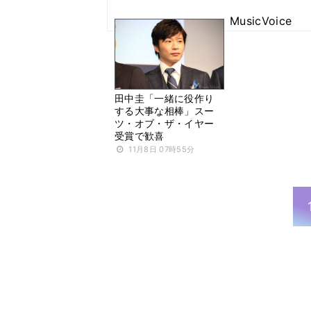
MusicVoice
田中圭「一緒に役作り
する大事な相棒」スー
ツ・オブ・ザ・イヤー
受賞で歓喜
11月8日 07時55分