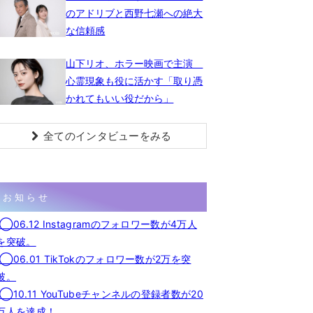
のアドリブと西野七瀬への絶大
な信頼感
山下リオ、ホラー映画で主演
心霊現象も役に活かす「取り憑
かれてもいい役だから」
全てのインタビューをみる
お知らせ
◯06.12 Instagramのフォロワー数が4万人
を突破。
◯06.01 TikTokのフォロワー数が2万を突
破。
◯10.11 YouTubeチャンネルの登録者数が20
万人を達成！