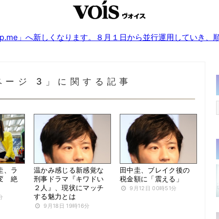
sjp.me」へ新しくなります。８月１日から並行運用していき
 ページ 3」に関する記事
圭、ラ
温かみ感じる新感覚な
田中圭、ブレイク後の
変 絶
刑事ドラマ『キワドい
税金額に「震える」
２人』、現状にマッチ
9月12日 00時51分
する魅力とは
分
9月18日 19時16分