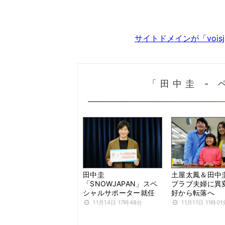
サイトドメインが「voi
「田中圭 -
田中圭
土屋太鳳＆田中
「SNOWJAPAN」スペ
ブラブ夫婦に異
シャルサポーター就任
好から転落へ
11月14日 17時48分
11月11日 11時01