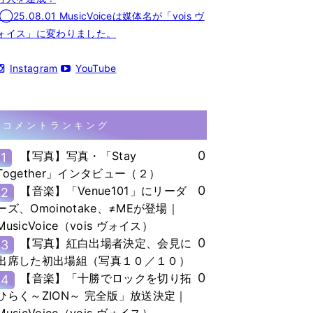
◯25.08.01 MusicVoiceは媒体名が「vois ヴ
ォイス」に変わりました。
Instagram
YouTube
コメントランキング
0
【写真】写真・「Stay
1
Together」インタビュー（２）
0
【音楽】「Venue101」にリーダ
2
ーズ、Omoinotake、≠MEが登場｜
MusicVoice（vois ヴォイス）
0
【写真】紅白出場者決定、会見に
3
出席した初出場組（写真１０／１０）
0
【音楽】「十勝でロックを切り拓
4
ひらく～ZION～ 完全版」放送決定｜