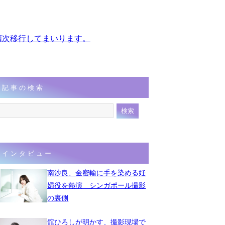
、順次移行してまいります。
記事の検索
インタビュー
南沙良、金密輸に手を染める妊
婦役を熱演 シンガポール撮影
の裏側
舘ひろしが明かす、撮影現場で