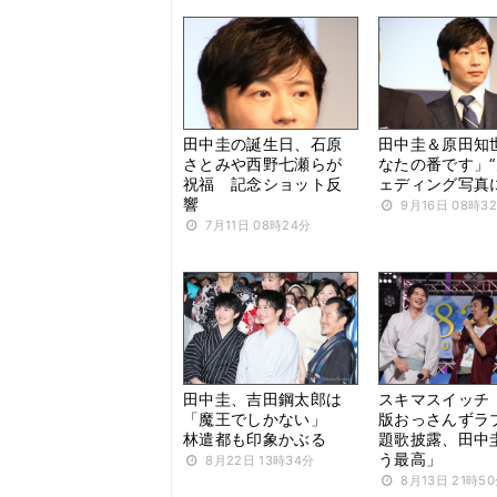
田中圭の誕生日、石原
田中圭＆原田知
さとみや西野七瀬らが
なたの番です」“
祝福 記念ショット反
ェディング写真
響
9月16日 08時3
7月11日 08時24分
田中圭、吉田鋼太郎は
スキマスイッチ
「魔王でしかない」
版おっさんずラ
林遣都も印象かぶる
題歌披露、田中
う最高」
8月22日 13時34分
8月13日 21時5