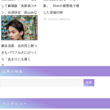
して劇場版「名探偵コナ
新」、Diorの新聖地で感
ン」出演決定 高山みな
じた至福の時
みが直接指導
2月11日 08時00分
2月13日 11時33分
横浜流星、吉沢亮と餅つ
きもパワフルさにびっく
り「あまりにも速く
て…」
記事の検索
1月7日 23時44分
インタビュー