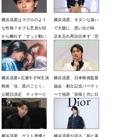
横浜流星はマグロのよう
横浜流星、モダンな装い
な性格？オフも芝居が頭
で大阪に 思い出の味
から離れず「ずっと動い
店名忘れ再訪出来ず「悲
ていないと…」
しい」
6月19日 07時07分
5月26日 17時26分
横浜流星×広瀬すずW主演
横浜流星、日本映画監督
映画「汝、星のごとく」
協会・創立記念パーティ
公開日決定 ティザービ
ーで祝辞「皆様と共に日
ジュアル＆予告映像も解
本映画の発展を」
禁
2月27日 08時21分
4月13日 07時00分
横浜流星、ゲスト声優と
横浜流星が語る「和と革