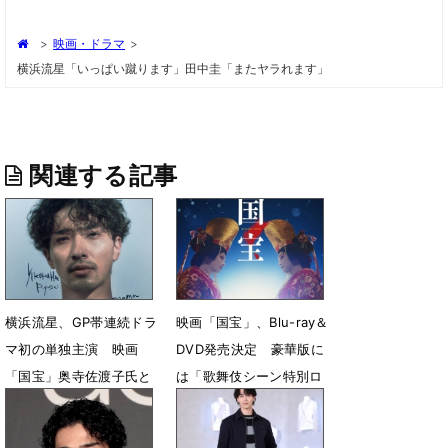
>
映画・ドラマ
>
横浜流星「いっぱい蹴ります」田中圭「またヤラれます」
関連する記事
横浜流星、GP帯連続ドラ
映画「国宝」、Blu-ray＆
マ初の単独主演 映画
DVD発売決定 豪華版に
「国宝」奥寺佐渡子氏と
は「歌舞伎シーン特別ロ
再タッグ
ングバージョン」を収録
7月31日 06時00分
7月9日 13時00分