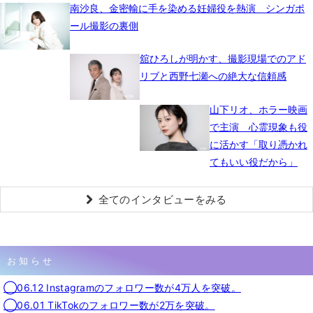
南沙良、金密輸に手を染める妊婦役を熱演 シンガポ
ール撮影の裏側
舘ひろしが明かす、撮影現場でのアド
リブと西野七瀬への絶大な信頼感
山下リオ、ホラー映画
で主演 心霊現象も役
に活かす「取り憑かれ
てもいい役だから」
全てのインタビューをみる
お知らせ
◯06.12 Instagramのフォロワー数が4万人を突破。
◯06.01 TikTokのフォロワー数が2万を突破。