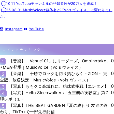
◯10.11 YouTubeチャンネルの登録者数が20万人を達成！
◯25.08.01 MusicVoiceは媒体名が「vois ヴォイス」に変わりまし
た。
Instagram
YouTube
コメントランキング
0
【音楽】「Venue101」にリーダーズ、Omoinotake、
1
≠MEが登場｜MusicVoice（vois ヴォイス）
0
【音楽】「十勝でロックを切り拓ひらく～ZION～ 完
2
全版」放送決定｜MusicVoice（vois ヴォイス）
0
【写真】ももクロ高城れに、始球式挑戦【エンタメ】
3
0
【写真】Hello Sleepwalkers「五重奏の実験室」第２
4
弾レポ（１）
0
【写真】THE BEAT GARDEN「夏の終わり 友達の終
5
わり」TikTokで一部先行配信