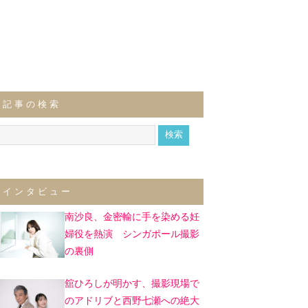
記事の検索
インタビュー
南沙良、金密輸に手を染める妊
婦役を熱演 シンガポール撮影
の裏側
舘ひろしが明かす、撮影現場で
のアドリブと西野七瀬への絶大