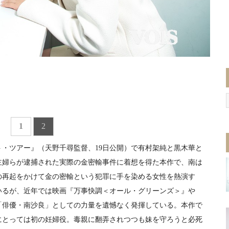
1
2
・ツアー』（天野千尋監督、19日公開）で有村架純と黒木華と
で主婦らが逮捕された実際の金密輸事件に着想を得た本作で、南は
の再起をかけて金の密輸という犯罪に手を染める女性を熱演す
いるが、近年では映画『万事快調＜オール・グリーンズ＞』や
「俳優・南沙良」としての力量を遺憾なく発揮している。本作で
にとっては初の妊婦役。毒親に翻弄されつつも妹を守ろうと必死