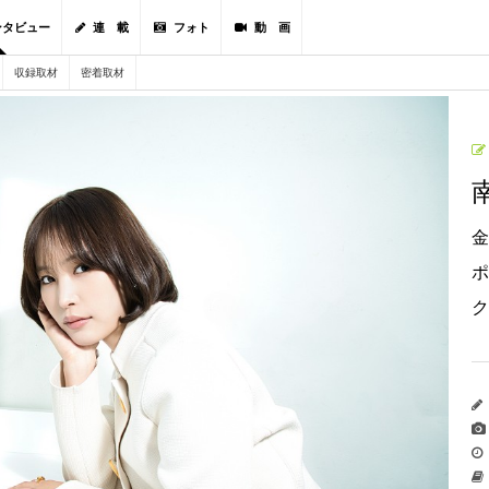
ンタビュー
連 載
フォト
動 画
収録取材
密着取材
金
ポ
ク