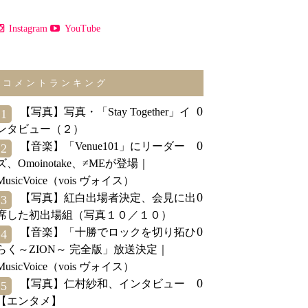
Instagram
YouTube
コメントランキング
0
【写真】写真・「Stay Together」イ
1
ンタビュー（２）
0
【音楽】「Venue101」にリーダー
2
ズ、Omoinotake、≠MEが登場｜
MusicVoice（vois ヴォイス）
0
【写真】紅白出場者決定、会見に出
3
席した初出場組（写真１０／１０）
0
【音楽】「十勝でロックを切り拓ひ
4
らく～ZION～ 完全版」放送決定｜
MusicVoice（vois ヴォイス）
0
【写真】仁村紗和、インタビュー
5
【エンタメ】