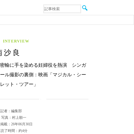
音楽
エンタメ
インタビュー
動画
連載
INTERVIEW
フォト
南沙良
密輸に手を染める妊婦役を熱演 シンガ
ール撮影の裏側：映画「マジカル・シー
レット・ツアー」
記者：編集部
写真：村上順一
掲載：26年06月30日
読了時間：約4分