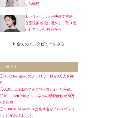
な信頼感
山下リオ、ホラー映画で主演
心霊現象も役に活かす「取り憑
かれてもいい役だから」
全てのインタビューをみる
お知らせ
◯06.12 Instagramのフォロワー数が4万人を突
破。
◯06.01 TikTokのフォロワー数が2万を突破。
◯10.11 YouTubeチャンネルの登録者数が20万
人を達成！
◯25.08.01 MusicVoiceは媒体名が「vois ヴォイ
ス」に変わりました。