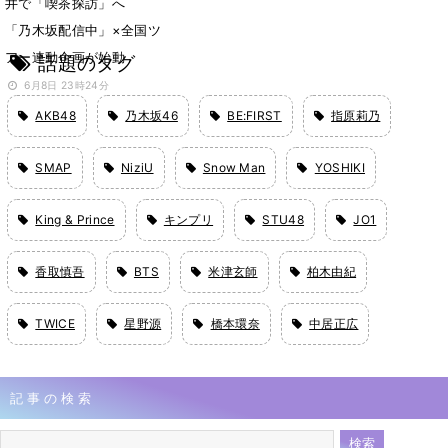
井で「喫茶探訪」へ
「乃木坂配信中」×全国ツ
アー連動企画が始動
話題のタグ
6月8日 23時24分
AKB48
乃木坂46
BE:FIRST
指原莉乃
SMAP
NiziU
Snow Man
YOSHIKI
King & Prince
キンプリ
STU48
JO1
香取慎吾
BTS
米津玄師
柏木由紀
TWICE
星野源
橋本環奈
中居正広
記事の検索