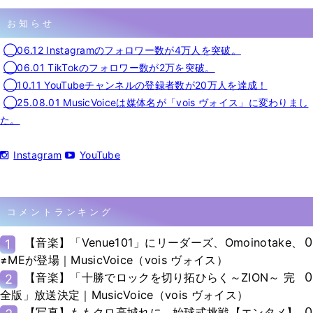
お知らせ
◯06.12 Instagramのフォロワー数が4万人を突破。
◯06.01 TikTokのフォロワー数が2万を突破。
◯10.11 YouTubeチャンネルの登録者数が20万人を達成！
◯25.08.01 MusicVoiceは媒体名が「vois ヴォイス」に変わりまし
た。
Instagram
YouTube
コメントランキング
0
【音楽】「Venue101」にリーダーズ、Omoinotake、
1
≠MEが登場｜MusicVoice（vois ヴォイス）
0
【音楽】「十勝でロックを切り拓ひらく～ZION～ 完
2
全版」放送決定｜MusicVoice（vois ヴォイス）
0
【写真】ももクロ高城れに、始球式挑戦【エンタメ】