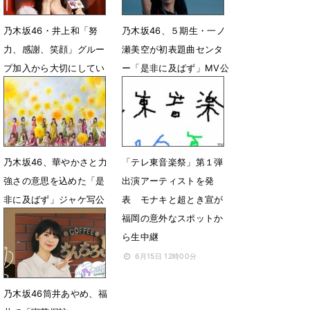
乃木坂46・井上和「努
乃木坂46、５期生・一ノ
力、感謝、笑顔」グルー
瀬美空が初表題曲センタ
プ加入から大切にしてい
ー「是非に及ばず」MV公
る想い明かす
開
6月30日 22時09分
6月28日 14時59分
乃木坂46、華やかさと力
「テレ東音楽祭」第１弾
強さの意思を込めた「是
出演アーティストを発
非に及ばず」ジャケ写公
表 モナキと超とき宣が
開
福岡の意外なスポットか
ら生中継
6月22日 12時06分
6月15日 12時00分
乃木坂46筒井あやめ、福