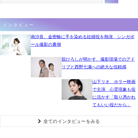
インタビュー
南沙良、金密輸に手を染める妊婦役を熱演 シンガポ
ール撮影の裏側
舘ひろしが明かす、撮影現場でのアド
リブと西野七瀬への絶大な信頼感
山下リオ、ホラー映画
で主演 心霊現象も役
に活かす「取り憑かれ
てもいい役だから」
全てのインタビューをみる