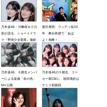
乃木坂46・川﨑桜＆小川
唐沢寿明、ウッディ役30
彩が語る、ショートドラ
年 舞台挨拶で「あば
マ『野球少女鷲尾』撮影
よ！相棒！」
秘話
7月25日 10時12分
7月28日 07時00分
乃木坂46、６期生メンバ
乃木坂46の５期生、コー
ーによる楽曲「命の色」
セー新CMに 池田瑛紗は
MV公開
テニス初挑戦
7月19日 19時01分
7月8日 09時29分