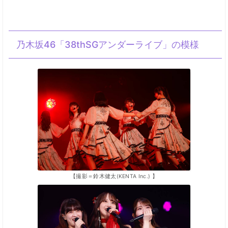
乃木坂46「38thSGアンダーライブ」の模様
【撮影＝鈴木健太(KENTA Inc.) 】