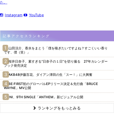
た。
Instagram
YouTube
記事アクセスランキング
山田涼介、香水をまとう「僕を嗅ぎたいですよね？すごくいい香り
です、僕（笑）」
桜井日奈子、素すぎる“日奈子の１日”を切り撮る 27年カレンダー
ブック発売決定
AKB48伊藤百花、ダイアン津田の生「スー！」に大興奮
BE:FIRST初のグローバルEPリリース決定＆先行曲「BRUCE
WAYNE」MV公開
INI、9TH SINGLE「ANTHEM」新ビジュアル公開
ランキングをもっとみる