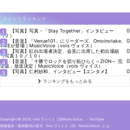
コメントランキング
0
【写真】写真・「Stay Together」インタビュー
1
（２）
0
【音楽】「Venue101」にリーダーズ、Omoinotake、
2
≠MEが登場｜MusicVoice（vois ヴォイス）
0
【写真】紅白出場者決定、会見に出席した初出場組
3
（写真１０／１０）
0
【音楽】「十勝でロックを切り拓ひらく～ZION～ 完
4
全版」放送決定｜MusicVoice（vois ヴォイス）
0
【写真】仁村紗和、インタビュー【エンタメ】
5
ランキングをもっとみる
Copyright © 2026. vois ヴォイス（旧MusicVoice）
-
YouTube
情報提供・取材案内の受付
Vois ヴォイス（旧・MusicVoice）とは