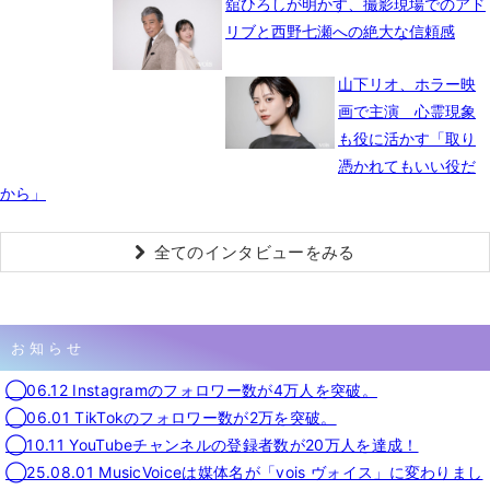
舘ひろしが明かす、撮影現場でのアド
リブと西野七瀬への絶大な信頼感
山下リオ、ホラー映
画で主演 心霊現象
も役に活かす「取り
憑かれてもいい役だ
から」
全てのインタビューをみる
お知らせ
◯06.12 Instagramのフォロワー数が4万人を突破。
◯06.01 TikTokのフォロワー数が2万を突破。
◯10.11 YouTubeチャンネルの登録者数が20万人を達成！
◯25.08.01 MusicVoiceは媒体名が「vois ヴォイス」に変わりまし