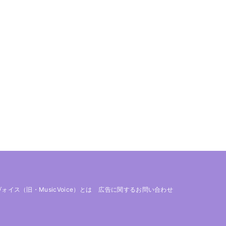
 ヴォイス（旧・MusicVoice）とは
広告に関するお問い合わせ