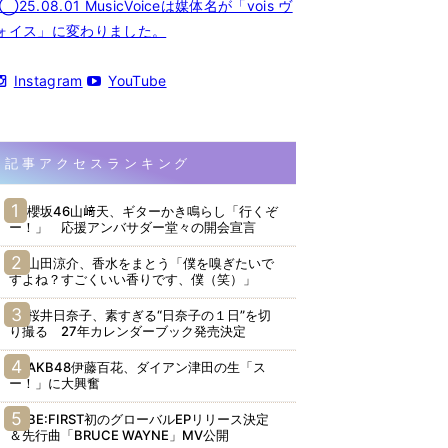
◯25.08.01 MusicVoiceは媒体名が「vois ヴ
ォイス」に変わりました。
Instagram
YouTube
記事アクセスランキング
櫻坂46山﨑天、ギターかき鳴らし「行くぞ
ー！」 応援アンバサダー堂々の開会宣言
山田涼介、香水をまとう「僕を嗅ぎたいで
すよね？すごくいい香りです、僕（笑）」
桜井日奈子、素すぎる“日奈子の１日”を切
り撮る 27年カレンダーブック発売決定
AKB48伊藤百花、ダイアン津田の生「ス
ー！」に大興奮
BE:FIRST初のグローバルEPリリース決定
＆先行曲「BRUCE WAYNE」MV公開