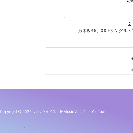
乃木坂46、38thシング
Copyright © 2026. vois ヴォイス（旧MusicVoice）
-
YouTube
-