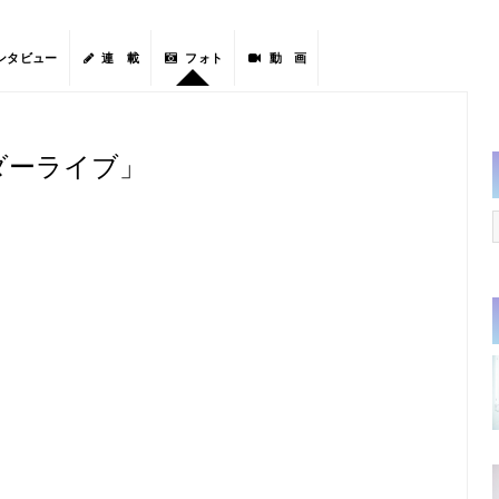
ンタビュー
連 載
フォト
動 画
ンダーライブ」