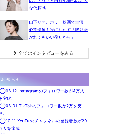
のアドリブと西野七瀬への絶大
な信頼感
山下リオ、ホラー映画で主演
心霊現象も役に活かす「取り憑
かれてもいい役だから」
全てのインタビューをみる
お知らせ
◯06.12 Instagramのフォロワー数が4万人
を突破。
◯06.01 TikTokのフォロワー数が2万を突
破。
◯10.11 YouTubeチャンネルの登録者数が20
万人を達成！