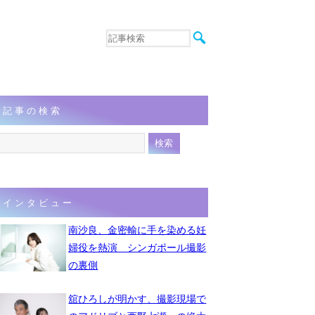
音楽
エンタメ
インタビュー
動画
記事の検索
連載
フォト
インタビュー
南沙良、金密輸に手を染める妊
婦役を熱演 シンガポール撮影
の裏側
舘ひろしが明かす、撮影現場で