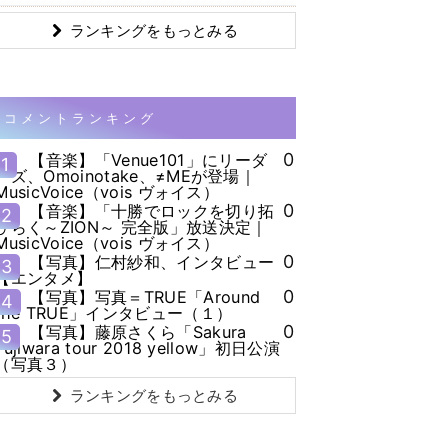
ランキングをもっとみる
コメントランキング
0
【音楽】「Venue101」にリーダ
1
ーズ、Omoinotake、≠MEが登場｜
MusicVoice（vois ヴォイス）
0
【音楽】「十勝でロックを切り拓
2
ひらく～ZION～ 完全版」放送決定｜
MusicVoice（vois ヴォイス）
0
【写真】仁村紗和、インタビュー
3
【エンタメ】
0
【写真】写真＝TRUE「Around
4
the TRUE」インタビュー（１）
0
【写真】藤原さくら「Sakura
5
Fujiwara tour 2018 yellow」初日公演
（写真３）
ランキングをもっとみる