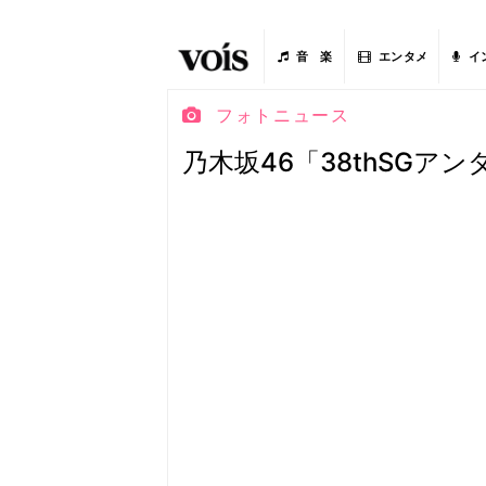
音 楽
エンタメ
イ
フォトニュース
乃木坂46「38thSGア