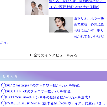
舘ひろしが明かす、撮影現場でのアド
リブと西野七瀬への絶大な信頼感
山下リオ、ホラー映
画で主演 心霊現象
も役に活かす「取り
憑かれてもいい役だ
から」
全てのインタビューをみる
お知らせ
◯06.12 Instagramのフォロワー数が4万人を突破。
◯06.01 TikTokのフォロワー数が2万を突破。
◯10.11 YouTubeチャンネルの登録者数が20万人を達成！
◯25.08.01 MusicVoiceは媒体名が「vois ヴォイス」に変わりまし