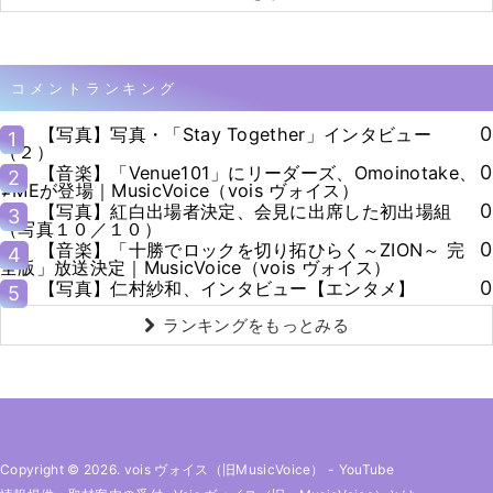
コメントランキング
0
【写真】写真・「Stay Together」インタビュー
1
（２）
0
【音楽】「Venue101」にリーダーズ、Omoinotake、
2
≠MEが登場｜MusicVoice（vois ヴォイス）
0
【写真】紅白出場者決定、会見に出席した初出場組
3
（写真１０／１０）
0
【音楽】「十勝でロックを切り拓ひらく～ZION～ 完
4
全版」放送決定｜MusicVoice（vois ヴォイス）
0
【写真】仁村紗和、インタビュー【エンタメ】
5
ランキングをもっとみる
Copyright © 2026. vois ヴォイス（旧MusicVoice）
-
YouTube