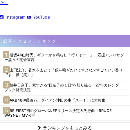
た。
Instagram
YouTube
記事アクセスランキング
櫻坂46山﨑天、ギターかき鳴らし「行くぞー！」 応援アンバサダ
ー堂々の開会宣言
山田涼介、香水をまとう「僕を嗅ぎたいですよね？すごくいい香り
です、僕（笑）」
桜井日奈子、素すぎる“日奈子の１日”を切り撮る 27年カレンダー
ブック発売決定
AKB48伊藤百花、ダイアン津田の生「スー！」に大興奮
BE:FIRST初のグローバルEPリリース決定＆先行曲「BRUCE
WAYNE」MV公開
ランキングをもっとみる