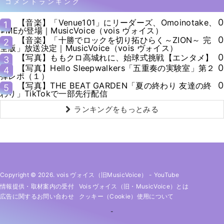
コメントランキング
0
【音楽】「Venue101」にリーダーズ、Omoinotake、
1
≠MEが登場｜MusicVoice（vois ヴォイス）
0
【音楽】「十勝でロックを切り拓ひらく～ZION～ 完
2
全版」放送決定｜MusicVoice（vois ヴォイス）
0
【写真】ももクロ高城れに、始球式挑戦【エンタメ】
3
0
【写真】Hello Sleepwalkers「五重奏の実験室」第２
4
弾レポ（１）
0
【写真】THE BEAT GARDEN「夏の終わり 友達の終
5
わり」TikTokで一部先行配信
ランキングをもっとみる
Copyright © 2026. vois ヴォイス（旧MusicVoice）
-
YouTube
情報提供・取材案内の受付
Vois ヴォイス（旧・MusicVoice）とは
広告に関するお問い合わせ
クッキー（cookie）使用について
-