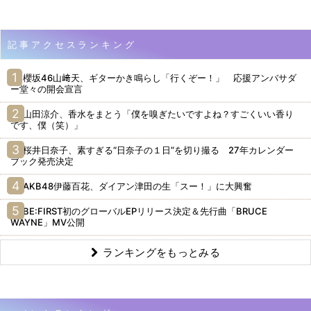
記事アクセスランキング
櫻坂46山﨑天、ギターかき鳴らし「行くぞー！」 応援アンバサダ
ー堂々の開会宣言
山田涼介、香水をまとう「僕を嗅ぎたいですよね？すごくいい香り
です、僕（笑）」
桜井日奈子、素すぎる“日奈子の１日”を切り撮る 27年カレンダー
ブック発売決定
AKB48伊藤百花、ダイアン津田の生「スー！」に大興奮
BE:FIRST初のグローバルEPリリース決定＆先行曲「BRUCE
WAYNE」MV公開
ランキングをもっとみる