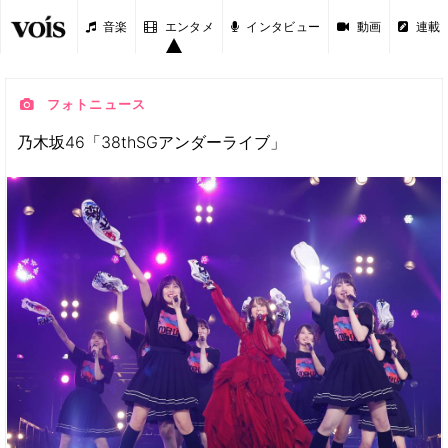
音楽
エンタメ
インタビュー
動画
連載
フォトニュース
乃木坂46「38thSGアンダーライブ」