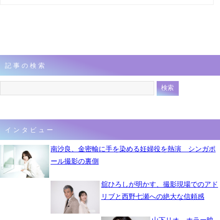
記事の検索
インタビュー
南沙良、金密輸に手を染める妊婦役を熱演 シンガポ
ール撮影の裏側
舘ひろしが明かす、撮影現場でのアド
リブと西野七瀬への絶大な信頼感
山下リオ、ホラー映