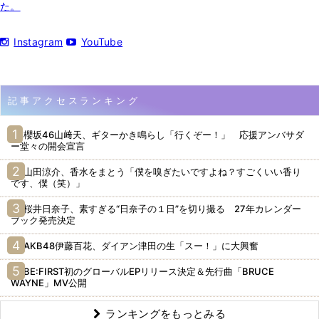
た。
Instagram
YouTube
記事アクセスランキング
櫻坂46山﨑天、ギターかき鳴らし「行くぞー！」 応援アンバサダ
ー堂々の開会宣言
山田涼介、香水をまとう「僕を嗅ぎたいですよね？すごくいい香り
です、僕（笑）」
桜井日奈子、素すぎる“日奈子の１日”を切り撮る 27年カレンダー
ブック発売決定
AKB48伊藤百花、ダイアン津田の生「スー！」に大興奮
BE:FIRST初のグローバルEPリリース決定＆先行曲「BRUCE
WAYNE」MV公開
ランキングをもっとみる