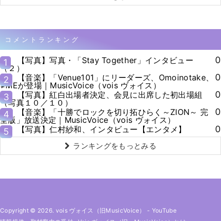
コメントランキング
0
【写真】写真・「Stay Together」インタビュー
1
（２）
0
【音楽】「Venue101」にリーダーズ、Omoinotake、
2
≠MEが登場｜MusicVoice（vois ヴォイス）
0
【写真】紅白出場者決定、会見に出席した初出場組
3
（写真１０／１０）
0
【音楽】「十勝でロックを切り拓ひらく～ZION～ 完
4
全版」放送決定｜MusicVoice（vois ヴォイス）
0
【写真】仁村紗和、インタビュー【エンタメ】
5
ランキングをもっとみる
Copyright © 2026. vois ヴォイス（旧MusicVoice）
-
YouTube