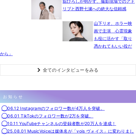
舘ひろしが明かす、撮影現場でのアド
リブと西野七瀬への絶大な信頼感
山下リオ、ホラー映
画で主演 心霊現象
も役に活かす「取り
憑かれてもいい役だ
から」
全てのインタビューをみる
お知らせ
◯06.12 Instagramのフォロワー数が4万人を突破。
◯06.01 TikTokのフォロワー数が2万を突破。
◯10.11 YouTubeチャンネルの登録者数が20万人を達成！
◯25.08.01 MusicVoiceは媒体名が「vois ヴォイス」に変わりまし