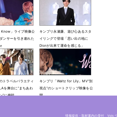
3時17分
6月4日 19時21分
 Know」ライブ映像公
キンプリ永瀬廉、遊び心あるスタ
のダンサーを引き連れた
イリングで登場「思い出の地に
ォ
Diorが出来て運命を感じる」
23時10分
5月18日 22時16分
のトラベルバラエティ
キンプリ「Waltz for Lily」MV“別
LAを舞台に“まちあわ
視点”のショートクリップ映像を公
ン”に挑戦
開
15時50分
3月2日 23時01分
情報提供・取材案内の受付
Vois