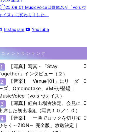
◯25.08.01 MusicVoiceは媒体名が「vois ヴ
ォイス」に変わりました。
Instagram
YouTube
コメントランキング
0
【写真】写真・「Stay
1
Together」インタビュー（２）
0
【音楽】「Venue101」にリーダ
2
ーズ、Omoinotake、≠MEが登場｜
MusicVoice（vois ヴォイス）
0
【写真】紅白出場者決定、会見に
3
出席した初出場組（写真１０／１０）
0
【音楽】「十勝でロックを切り拓
4
ひらく～ZION～ 完全版」放送決定｜