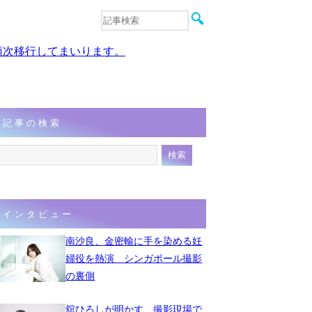
音楽
エンタメ
、順次移行してまいります。
インタビュー
動画
連載
フォト
記事の検索
インタビュー
南沙良、金密輸に手を染める妊
婦役を熱演 シンガポール撮影
の裏側
舘ひろしが明かす、撮影現場で