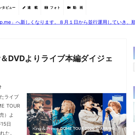
ンタビュー
連 載
フォト
動 画
sjp.me」へ新しくなります。８月１日から並行運用していき
ay＆DVDよりライブ本編ダイジェ
分
めたライブ
ME TOUR
発売）よ
15日
開された。