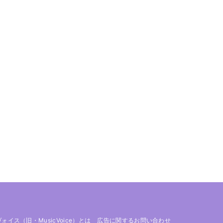
 ヴォイス（旧・MusicVoice）とは
広告に関するお問い合わせ