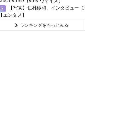
MusicVoice（vois ヴォイス）
0
【写真】仁村紗和、インタビュー
5
【エンタメ】
ランキングをもっとみる