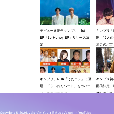
7月11日 18時14分
6月5日 2
デビュー８周年キンプリ、1st
キンプリ「I
EP「So Honey EP」リリース決
開 16人
定
迫力のパフ
5月23日 12時04分
5月22日 
キンプリ、NHK「うたコン」に登
キンプリ初
場 「らいおんハート」をカバー
配信決定 
せミッショ
5月12日 12時20分
5月10日 
Copyright © 2026. vois ヴォイス（旧MusicVoice）
-
YouTube