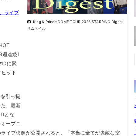
ce、ライブ
King & Prince DOME TOUR 2026 STARRING Digest
サムネイル
“HOT
3週連続1
10に累
グヒット
』を引っ提
した、最新
VDとな
のオープニ
ve」のライブ映像が公開されると、「本当に全てが素敵な空