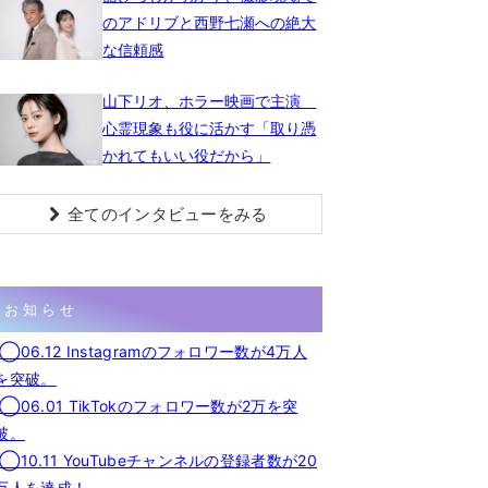
のアドリブと西野七瀬への絶大
な信頼感
山下リオ、ホラー映画で主演
心霊現象も役に活かす「取り憑
かれてもいい役だから」
全てのインタビューをみる
お知らせ
◯06.12 Instagramのフォロワー数が4万人
を突破。
◯06.01 TikTokのフォロワー数が2万を突
破。
◯10.11 YouTubeチャンネルの登録者数が20
万人を達成！