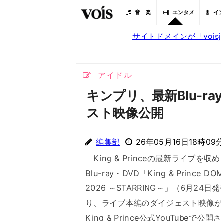
音 楽
エンタメ
イ
サイトドメインが「voi
アイドル
キンプリ、最新Blu-r
スト映像公開
編集部
26年05月16日18時09
King & Princeの最新ライブを収
Blu-ray・DVD「King & Prince DO
2026 ～STARRING～」（6月24日
り、ライブ本編のダイジェスト映像が
King & Prince公式YouTubeで公