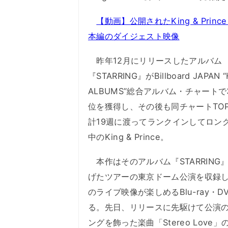
【動画】公開されたKing & Prin
本編のダイジェスト映像
昨年12月にリリースしたアルバム
『STARRING』がBillboard JAPAN 
ALBUMS”総合アルバム・チャートで
位を獲得し、その後も同チャートTOP
計19週に渡ってランクインしてロン
中のKing & Prince。
本作はそのアルバム『STARRING
げたツアーの東京ドーム公演を収録
のライブ映像が楽しめるBlu-ray・D
る。先日、リリースに先駆けて公演
ングを飾った楽曲「Stereo Lo