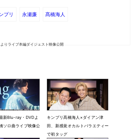
ンプリ
永瀬廉
髙橋海人
DVDよりライブ本編ダイジェスト映像公開
新Blu-ray・DVDよ
キンプリ髙橋海人×ダイアン津
橋ソロ曲ライブ映像公
田、新感覚オカルトバラエティー
で初タッグ