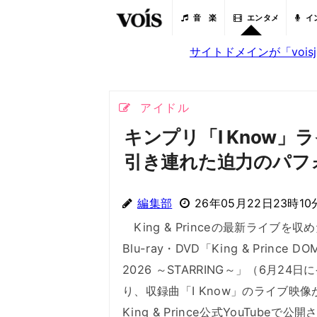
音 楽
エンタメ
イ
サイトドメインが「voi
アイドル
キンプリ「I Know
引き連れた迫力のパフ
編集部
26年05月22日23時10
King & Princeの最新ライブを収
Blu-ray・DVD「King & Prince DO
2026 ～STARRING～」（6月24
り、収録曲「I Know」のライブ映像
King & Prince公式YouTubeで公