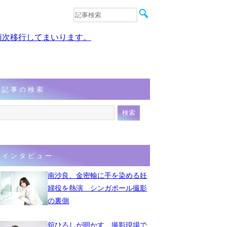
音楽
エンタメ
、順次移行してまいります。
インタビュー
動画
連載
フォト
記事の検索
インタビュー
南沙良、金密輸に手を染める妊
婦役を熱演 シンガポール撮影
の裏側
舘ひろしが明かす、撮影現場で