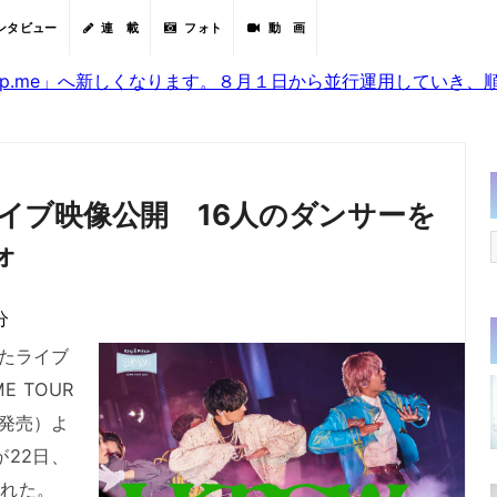
ンタビュー
連 載
フォト
動 画
sjp.me」へ新しくなります。８月１日から並行運用していき
」ライブ映像公開 16人のダンサーを
ォ
分
めたライブ
ME TOUR
日に発売）よ
が22日、
開された。