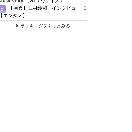
MusicVoice（vois ヴォイス）
0
【写真】仁村紗和、インタビュー
5
【エンタメ】
ランキングをもっとみる