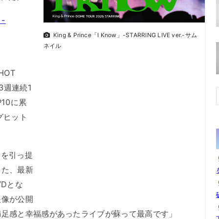
」-
King & Prince「I Know」-STARRING LIVE ver.-サム
ネイル
“HOT
3週連続1
10に累
グヒット
』を引っ提
した、最新
VDとな
映像が公開
満足感と幸福感があったライブが蘇って最高です」