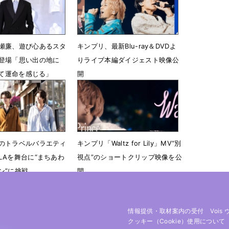
瀬廉、遊び心あるスタ
キンプリ、最新Blu-ray＆DVDよ
登場「思い出の地に
りライブ本編ダイジェスト映像公
来て運命を感じる」
開
2時16分
5月16日 18時09分
のトラベルバラエティ
キンプリ「Waltz for Lily」MV“別
LAを舞台に“まちあわ
視点”のショートクリップ映像を公
ン”に挑戦
開
15時50分
3月2日 23時01分
情報提供・取材案内の受付
Vois
クッキー（cookie）使用について