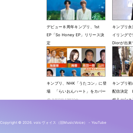
デビュー８周年キンプリ、1st
キンプリ永
EP「So Honey EP」リリース決
イリングで
定
Diorが出
5月23日 12時04分
5月18日 2
キンプリ、NHK「うたコン」に登
キンプリ初
場 「らいおんハート」をカバー
配信決定 
せミッショ
5月12日 12時20分
5月10日 
Copyright © 2026. vois ヴォイス（旧MusicVoice）
-
YouTube