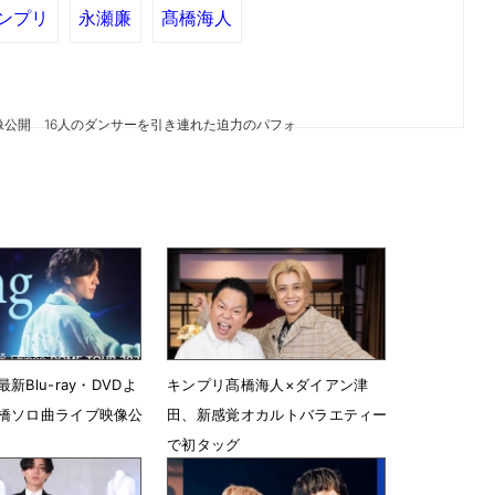
ンプリ
永瀬廉
髙橋海人
映像公開 16人のダンサーを引き連れた迫力のパフォ
新Blu-ray・DVDよ
キンプリ髙橋海人×ダイアン津
橋ソロ曲ライブ映像公
田、新感覚オカルトバラエティー
で初タッグ
3時17分
6月4日 19時21分