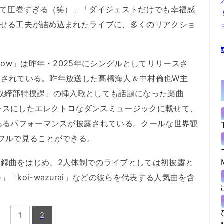
てて圧巻すぎる（笑）」「ダイジェストだけでも幸福感
ませる工夫が詰め込まれたライブに、多くのリアクショ
ow」は昨年・2025年にシングルとしてリリースさ
収録されている。昨年放送した髙橋海人＆中村倫也W主
麻薬取締部特捜課」の挿入歌としても話題になった楽曲
ベースにしたエレクトロなダンスミュージックに載せて、
あるパフォーマンスが披露されている。クールな世界観
フルで見ることができる。
』収録曲をはじめ、2人体制でのライブとしては初披露と
koi-wazurai」などの彼らを代表する人気曲を含
1
2