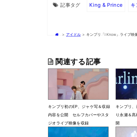
記事タグ
King & Prince
キ
>
アイドル
>
キンプリ「I Know」ライブ
関連する記事
キンプリ初のEP、ジャケ写＆収録
キンプリ、最
内容を公開 セルフカバーやスタ
り永瀬＆髙
ジオライブ映像を収録
開
7月11日 18時14分
6月5日 2