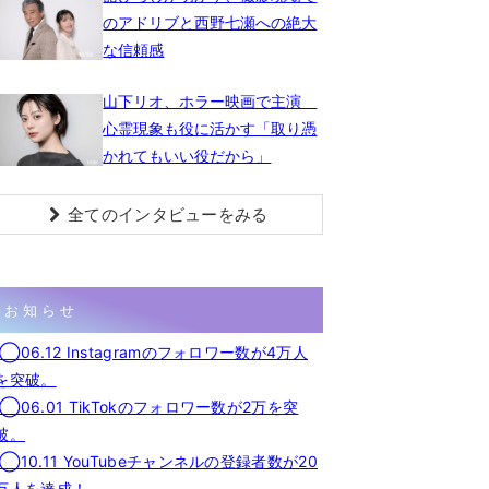
のアドリブと西野七瀬への絶大
な信頼感
山下リオ、ホラー映画で主演
心霊現象も役に活かす「取り憑
かれてもいい役だから」
全てのインタビューをみる
お知らせ
◯06.12 Instagramのフォロワー数が4万人
を突破。
◯06.01 TikTokのフォロワー数が2万を突
破。
◯10.11 YouTubeチャンネルの登録者数が20
万人を達成！