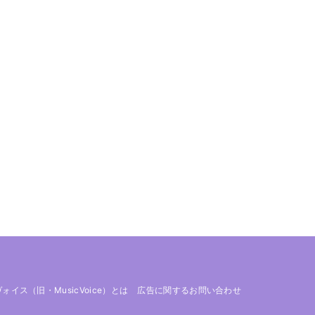
 ヴォイス（旧・MusicVoice）とは
広告に関するお問い合わせ