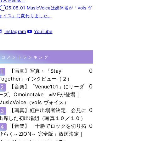
◯25.08.01 MusicVoiceは媒体名が「vois ヴ
ォイス」に変わりました。
Instagram
YouTube
コメントランキング
0
【写真】写真・「Stay
1
Together」インタビュー（２）
0
【音楽】「Venue101」にリーダ
2
ーズ、Omoinotake、≠MEが登場｜
MusicVoice（vois ヴォイス）
0
【写真】紅白出場者決定、会見に
3
出席した初出場組（写真１０／１０）
0
【音楽】「十勝でロックを切り拓
4
ひらく～ZION～ 完全版」放送決定｜