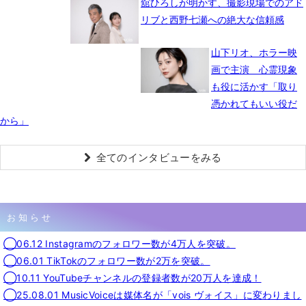
舘ひろしが明かす、撮影現場でのアド
リブと西野七瀬への絶大な信頼感
山下リオ、ホラー映
画で主演 心霊現象
も役に活かす「取り
憑かれてもいい役だ
から」
全てのインタビューをみる
お知らせ
◯06.12 Instagramのフォロワー数が4万人を突破。
◯06.01 TikTokのフォロワー数が2万を突破。
◯10.11 YouTubeチャンネルの登録者数が20万人を達成！
◯25.08.01 MusicVoiceは媒体名が「vois ヴォイス」に変わりまし