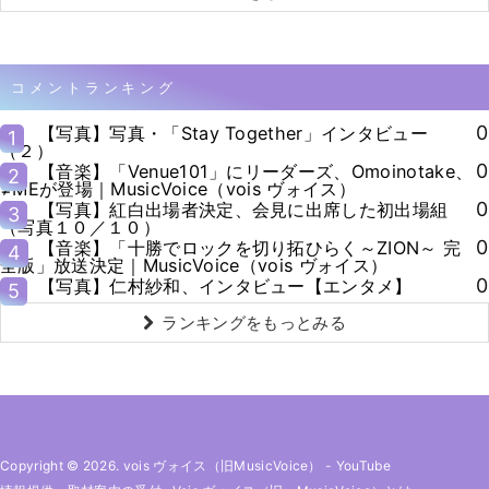
コメントランキング
0
【写真】写真・「Stay Together」インタビュー
1
（２）
0
【音楽】「Venue101」にリーダーズ、Omoinotake、
2
≠MEが登場｜MusicVoice（vois ヴォイス）
0
【写真】紅白出場者決定、会見に出席した初出場組
3
（写真１０／１０）
0
【音楽】「十勝でロックを切り拓ひらく～ZION～ 完
4
全版」放送決定｜MusicVoice（vois ヴォイス）
0
【写真】仁村紗和、インタビュー【エンタメ】
5
ランキングをもっとみる
Copyright © 2026. vois ヴォイス（旧MusicVoice）
-
YouTube