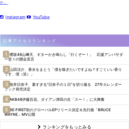
た。
Instagram
YouTube
記事アクセスランキング
櫻坂46山﨑天、ギターかき鳴らし「行くぞー！」 応援アンバサダ
ー堂々の開会宣言
山田涼介、香水をまとう「僕を嗅ぎたいですよね？すごくいい香り
です、僕（笑）」
桜井日奈子、素すぎる“日奈子の１日”を切り撮る 27年カレンダー
ブック発売決定
AKB48伊藤百花、ダイアン津田の生「スー！」に大興奮
BE:FIRST初のグローバルEPリリース決定＆先行曲「BRUCE
WAYNE」MV公開
ランキングをもっとみる