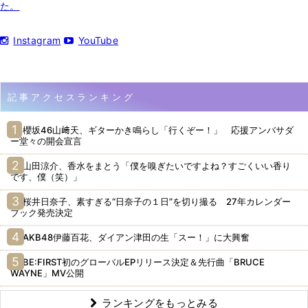
た。
Instagram
YouTube
記事アクセスランキング
櫻坂46山﨑天、ギターかき鳴らし「行くぞー！」 応援アンバサダ
ー堂々の開会宣言
山田涼介、香水をまとう「僕を嗅ぎたいですよね？すごくいい香り
です、僕（笑）」
桜井日奈子、素すぎる“日奈子の１日”を切り撮る 27年カレンダー
ブック発売決定
AKB48伊藤百花、ダイアン津田の生「スー！」に大興奮
BE:FIRST初のグローバルEPリリース決定＆先行曲「BRUCE
WAYNE」MV公開
ランキングをもっとみる