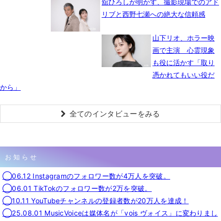
舘ひろしが明かす、撮影現場でのアド
リブと西野七瀬への絶大な信頼感
山下リオ、ホラー映
画で主演 心霊現象
も役に活かす「取り
憑かれてもいい役だ
から」
全てのインタビューをみる
お知らせ
◯06.12 Instagramのフォロワー数が4万人を突破。
◯06.01 TikTokのフォロワー数が2万を突破。
◯10.11 YouTubeチャンネルの登録者数が20万人を達成！
◯25.08.01 MusicVoiceは媒体名が「vois ヴォイス」に変わりまし