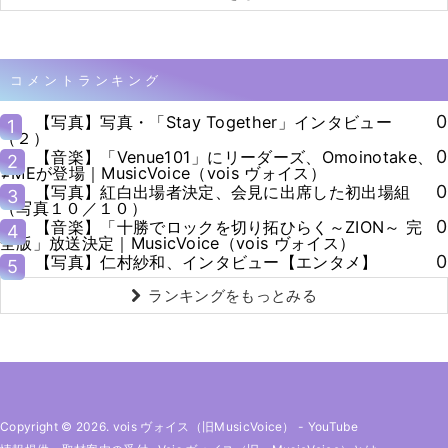
コメントランキング
0
【写真】写真・「Stay Together」インタビュー
1
（２）
0
【音楽】「Venue101」にリーダーズ、Omoinotake、
2
≠MEが登場｜MusicVoice（vois ヴォイス）
0
【写真】紅白出場者決定、会見に出席した初出場組
3
（写真１０／１０）
0
【音楽】「十勝でロックを切り拓ひらく～ZION～ 完
4
全版」放送決定｜MusicVoice（vois ヴォイス）
0
【写真】仁村紗和、インタビュー【エンタメ】
5
ランキングをもっとみる
Copyright © 2026. vois ヴォイス（旧MusicVoice）
-
YouTube