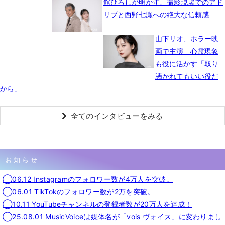
舘ひろしが明かす、撮影現場でのアド
リブと西野七瀬への絶大な信頼感
山下リオ、ホラー映
画で主演 心霊現象
も役に活かす「取り
憑かれてもいい役だ
から」
全てのインタビューをみる
お知らせ
◯06.12 Instagramのフォロワー数が4万人を突破。
◯06.01 TikTokのフォロワー数が2万を突破。
◯10.11 YouTubeチャンネルの登録者数が20万人を達成！
◯25.08.01 MusicVoiceは媒体名が「vois ヴォイス」に変わりまし