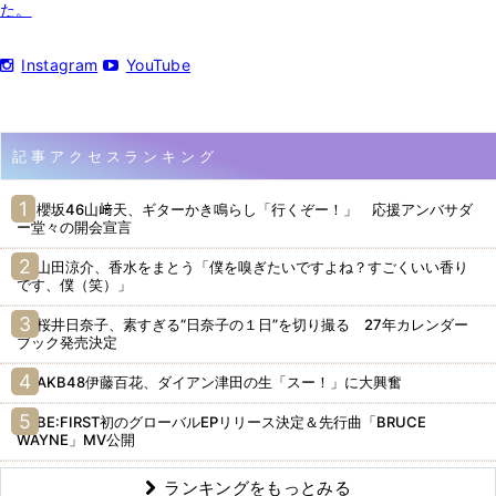
た。
Instagram
YouTube
記事アクセスランキング
櫻坂46山﨑天、ギターかき鳴らし「行くぞー！」 応援アンバサダ
ー堂々の開会宣言
山田涼介、香水をまとう「僕を嗅ぎたいですよね？すごくいい香り
です、僕（笑）」
桜井日奈子、素すぎる“日奈子の１日”を切り撮る 27年カレンダー
ブック発売決定
AKB48伊藤百花、ダイアン津田の生「スー！」に大興奮
BE:FIRST初のグローバルEPリリース決定＆先行曲「BRUCE
WAYNE」MV公開
ランキングをもっとみる