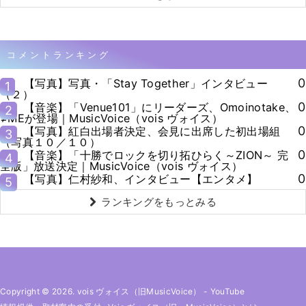
コメントランキング
0
【写真】写真・「Stay Together」インタビュー
1
（２）
0
【音楽】「Venue101」にリーダーズ、Omoinotake、
2
≠MEが登場｜MusicVoice（vois ヴォイス）
0
【写真】紅白出場者決定、会見に出席した初出場組
3
（写真１０／１０）
0
【音楽】「十勝でロックを切り拓ひらく～ZION～ 完
4
全版」放送決定｜MusicVoice（vois ヴォイス）
0
【写真】仁村紗和、インタビュー【エンタメ】
5
ランキングをもっとみる
Copyright © 2026. vois ヴォイス（旧MusicVoice）
-
YouTube