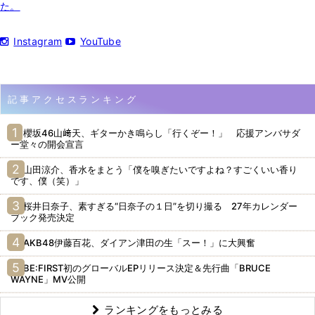
た。
Instagram
YouTube
記事アクセスランキング
櫻坂46山﨑天、ギターかき鳴らし「行くぞー！」 応援アンバサダ
ー堂々の開会宣言
山田涼介、香水をまとう「僕を嗅ぎたいですよね？すごくいい香り
です、僕（笑）」
桜井日奈子、素すぎる“日奈子の１日”を切り撮る 27年カレンダー
ブック発売決定
AKB48伊藤百花、ダイアン津田の生「スー！」に大興奮
BE:FIRST初のグローバルEPリリース決定＆先行曲「BRUCE
WAYNE」MV公開
ランキングをもっとみる