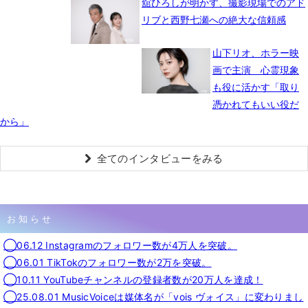
舘ひろしが明かす、撮影現場でのアド
リブと西野七瀬への絶大な信頼感
山下リオ、ホラー映
画で主演 心霊現象
も役に活かす「取り
憑かれてもいい役だ
から」
全てのインタビューをみる
お知らせ
◯06.12 Instagramのフォロワー数が4万人を突破。
◯06.01 TikTokのフォロワー数が2万を突破。
◯10.11 YouTubeチャンネルの登録者数が20万人を達成！
◯25.08.01 MusicVoiceは媒体名が「vois ヴォイス」に変わりまし