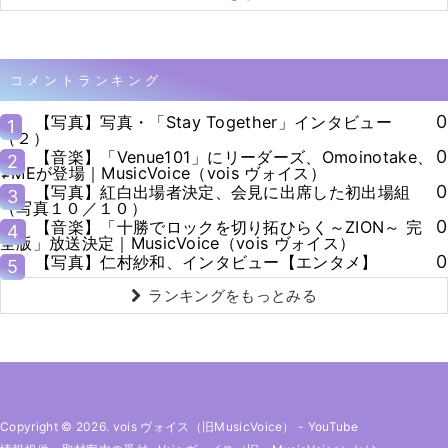
コメントランキング
0
【写真】写真・「Stay Together」インタビュー
1
（２）
0
【音楽】「Venue101」にリーダーズ、Omoinotake、
2
≠MEが登場｜MusicVoice（vois ヴォイス）
0
【写真】紅白出場者決定、会見に出席した初出場組
3
（写真１０／１０）
0
【音楽】「十勝でロックを切り拓ひらく～ZION～ 完
4
全版」放送決定｜MusicVoice（vois ヴォイス）
0
【写真】仁村紗和、インタビュー【エンタメ】
5
ランキングをもっとみる
Copyright © 2026. vois ヴォイス（旧MusicVoice）
-
YouTube