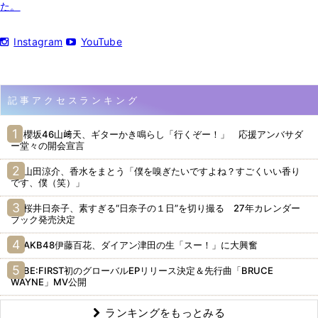
た。
Instagram
YouTube
記事アクセスランキング
櫻坂46山﨑天、ギターかき鳴らし「行くぞー！」 応援アンバサダ
ー堂々の開会宣言
山田涼介、香水をまとう「僕を嗅ぎたいですよね？すごくいい香り
です、僕（笑）」
桜井日奈子、素すぎる“日奈子の１日”を切り撮る 27年カレンダー
ブック発売決定
AKB48伊藤百花、ダイアン津田の生「スー！」に大興奮
BE:FIRST初のグローバルEPリリース決定＆先行曲「BRUCE
WAYNE」MV公開
ランキングをもっとみる