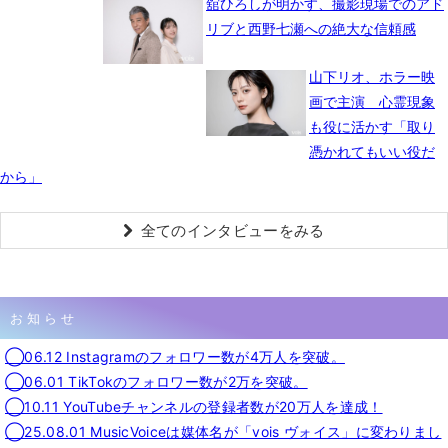
舘ひろしが明かす、撮影現場でのアド
リブと西野七瀬への絶大な信頼感
山下リオ、ホラー映
画で主演 心霊現象
も役に活かす「取り
憑かれてもいい役だ
から」
全てのインタビューをみる
お知らせ
◯06.12 Instagramのフォロワー数が4万人を突破。
◯06.01 TikTokのフォロワー数が2万を突破。
◯10.11 YouTubeチャンネルの登録者数が20万人を達成！
◯25.08.01 MusicVoiceは媒体名が「vois ヴォイス」に変わりまし