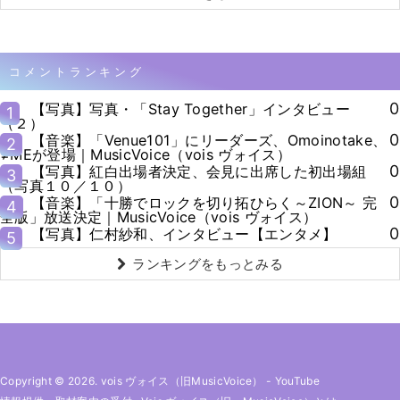
コメントランキング
0
【写真】写真・「Stay Together」インタビュー
1
（２）
0
【音楽】「Venue101」にリーダーズ、Omoinotake、
2
≠MEが登場｜MusicVoice（vois ヴォイス）
0
【写真】紅白出場者決定、会見に出席した初出場組
3
（写真１０／１０）
0
【音楽】「十勝でロックを切り拓ひらく～ZION～ 完
4
全版」放送決定｜MusicVoice（vois ヴォイス）
0
【写真】仁村紗和、インタビュー【エンタメ】
5
ランキングをもっとみる
Copyright © 2026. vois ヴォイス（旧MusicVoice）
-
YouTube