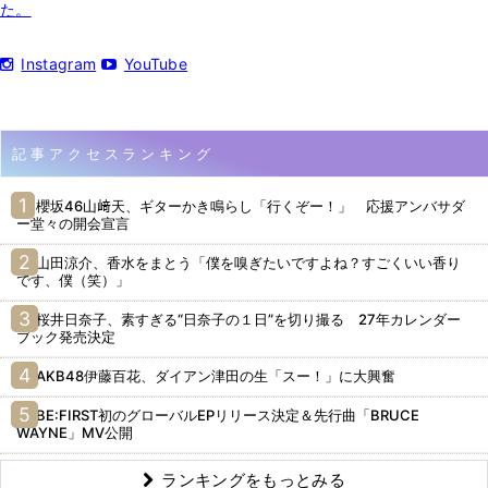
た。
Instagram
YouTube
記事アクセスランキング
櫻坂46山﨑天、ギターかき鳴らし「行くぞー！」 応援アンバサダ
ー堂々の開会宣言
山田涼介、香水をまとう「僕を嗅ぎたいですよね？すごくいい香り
です、僕（笑）」
桜井日奈子、素すぎる“日奈子の１日”を切り撮る 27年カレンダー
ブック発売決定
AKB48伊藤百花、ダイアン津田の生「スー！」に大興奮
BE:FIRST初のグローバルEPリリース決定＆先行曲「BRUCE
WAYNE」MV公開
ランキングをもっとみる