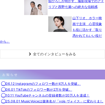
舘ひろしが明かす、撮影現場でのアド
リブと西野七瀬への絶大な信頼感
山下リオ、ホラー映
画で主演 心霊現象
も役に活かす「取り
憑かれてもいい役だ
から」
全てのインタビューをみる
お知らせ
◯06.12 Instagramのフォロワー数が4万人を突破。
◯06.01 TikTokのフォロワー数が2万を突破。
◯10.11 YouTubeチャンネルの登録者数が20万人を達成！
◯25.08.01 MusicVoiceは媒体名が「vois ヴォイス」に変わりまし