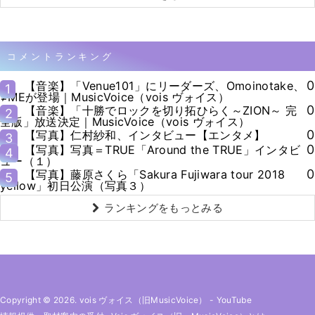
コメントランキング
0
【音楽】「Venue101」にリーダーズ、Omoinotake、
1
≠MEが登場｜MusicVoice（vois ヴォイス）
0
【音楽】「十勝でロックを切り拓ひらく～ZION～ 完
2
全版」放送決定｜MusicVoice（vois ヴォイス）
0
【写真】仁村紗和、インタビュー【エンタメ】
3
0
【写真】写真＝TRUE「Around the TRUE」インタビ
4
ュー（１）
0
【写真】藤原さくら「Sakura Fujiwara tour 2018
5
yellow」初日公演（写真３）
ランキングをもっとみる
Copyright © 2026. vois ヴォイス（旧MusicVoice）
-
YouTube