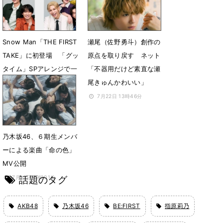
Snow Man「THE FIRST
瀬尾（佐野勇斗）創作の
TAKE」に初登場 「グッ
原点を取り戻す ネット
タイム」SPアレンジで一
「不器用だけど素直な瀬
発撮り
尾きゅんかわいい」
7月24日 18時10分
7月22日 13時46分
乃木坂46、６期生メンバ
ーによる楽曲「命の色」
MV公開
話題のタグ
7月19日 19時01分
AKB48
乃木坂46
BE:FIRST
指原莉乃