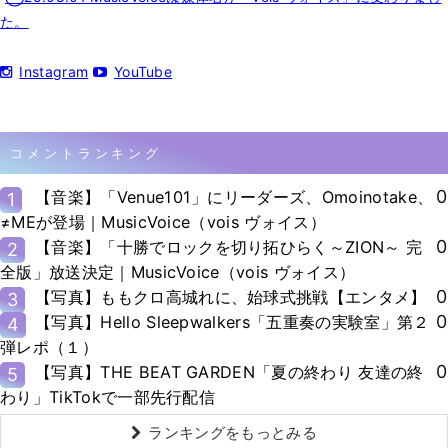
た。
Instagram
YouTube
コメントランキング
0
【音楽】「Venue101」にリーダーズ、Omoinotake、
1
≠MEが登場｜MusicVoice（vois ヴォイス）
0
【音楽】「十勝でロックを切り拓ひらく～ZION～ 完
2
全版」放送決定｜MusicVoice（vois ヴォイス）
0
【写真】ももクロ高城れに、始球式挑戦【エンタメ】
3
0
【写真】Hello Sleepwalkers「五重奏の実験室」第２
4
弾レポ（１）
0
【写真】THE BEAT GARDEN「夏の終わり 友達の終
5
わり」TikTokで一部先行配信
ランキングをもっとみる