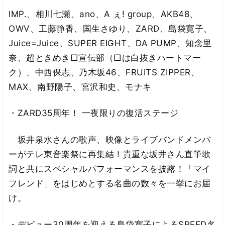
IMP.、相川七瀬、ano、A ぇ! group、AKB48、
OWV、工藤静香、国生さゆり、ZARD、島袋寛子、
Juice=Juice、SUPER EIGHT、DA PUMP、知念里
奈、超ときめき□宣伝部（□は白抜きハートマー
ク）、中西保志、乃木坂46、FRUITS ZIPPER、
MAX、南野陽子、宮沢和史、モナキ
・ZARD35周年！ 一夜限りの復活ステージ
坂井泉水さんの歌声、映像とライブバンドメンバ
ーがテレ東音楽祭に再集結！貴重な坂井さん直筆歌
詞と共にスペシャルパフォーマンスを披露！「マイ
フレンド」をはじめとする名曲の数々を一挙にお届
け。
・デビュー30周年を迎える島袋寛子によるSPEED名