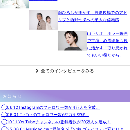
舘ひろしが明かす、撮影現場でのアド
リブと西野七瀬への絶大な信頼感
山下リオ、ホラー映画
で主演 心霊現象も役
に活かす「取り憑かれ
てもいい役だから」
全てのインタビューをみる
お知らせ
◯06.12 Instagramのフォロワー数が4万人を突破。
◯06.01 TikTokのフォロワー数が2万を突破。
◯10.11 YouTubeチャンネルの登録者数が20万人を達成！
◯25.08.01 MusicVoiceは媒体名が「vois ヴォイス」に変わりまし