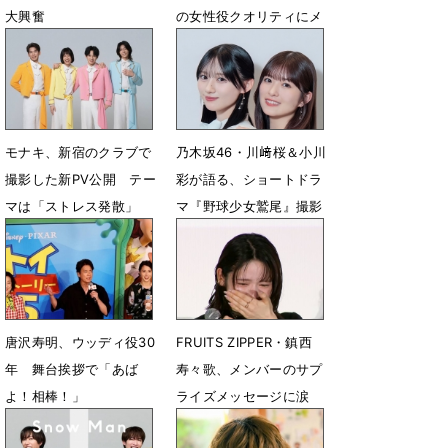
大興奮
の女性役クオリティにメ
ンバーも絶賛
8月2日 07時02分
7月30日 06時00分
モナキ、新宿のクラブで
乃木坂46・川﨑桜＆小川
撮影した新PV公開 テー
彩が語る、ショートドラ
マは「ストレス発散」
マ『野球少女鷲尾』撮影
秘話
7月29日 19時04分
7月28日 07時00分
唐沢寿明、ウッディ役30
FRUITS ZIPPER・鎮西
年 舞台挨拶で「あば
寿々歌、メンバーのサプ
よ！相棒！」
ライズメッセージに涙
7月25日 10時12分
7月24日 22時38分