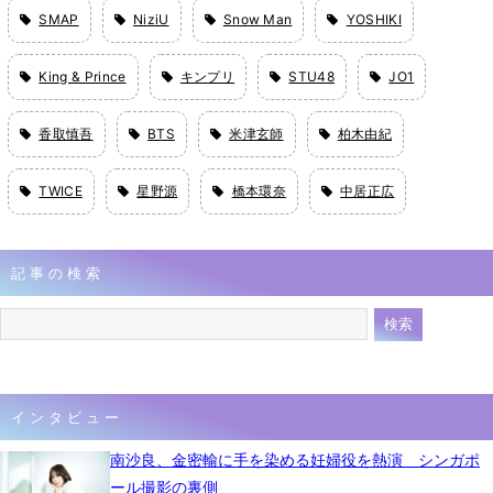
SMAP
NiziU
Snow Man
YOSHIKI
King & Prince
キンプリ
STU48
JO1
香取慎吾
BTS
米津玄師
柏木由紀
TWICE
星野源
橋本環奈
中居正広
記事の検索
インタビュー
南沙良、金密輸に手を染める妊婦役を熱演 シンガポ
ール撮影の裏側