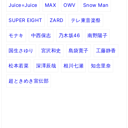
Juice=Juice
MAX
OWV
Snow Man
SUPER EIGHT
ZARD
テレ東音楽祭
モナキ
中西保志
乃木坂46
南野陽子
国生さゆり
宮沢和史
島袋寛子
工藤静香
松本若菜
深澤辰哉
相川七瀬
知念里奈
超ときめき宣伝部