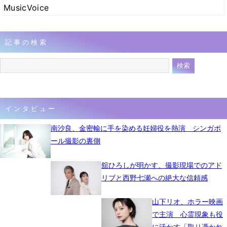
MusicVoice
記事の検索
インタビュー
南沙良、金密輸に手を染める妊婦役を熱演 シンガポ
ール撮影の裏側
舘ひろしが明かす、撮影現場でのアド
リブと西野七瀬への絶大な信頼感
山下リオ、ホラー映画
で主演 心霊現象も役
に活かす「取り憑かれ