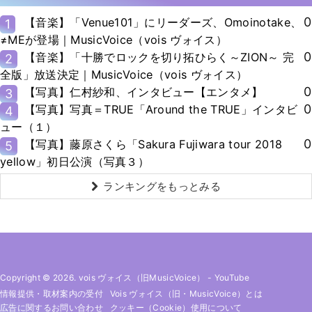
0
【音楽】「Venue101」にリーダーズ、Omoinotake、
1
≠MEが登場｜MusicVoice（vois ヴォイス）
0
【音楽】「十勝でロックを切り拓ひらく～ZION～ 完
2
全版」放送決定｜MusicVoice（vois ヴォイス）
0
【写真】仁村紗和、インタビュー【エンタメ】
3
0
【写真】写真＝TRUE「Around the TRUE」インタビ
4
ュー（１）
0
【写真】藤原さくら「Sakura Fujiwara tour 2018
5
yellow」初日公演（写真３）
ランキングをもっとみる
Copyright © 2026. vois ヴォイス（旧MusicVoice）
-
YouTube
情報提供・取材案内の受付
Vois ヴォイス（旧・MusicVoice）とは
広告に関するお問い合わせ
クッキー（cookie）使用について