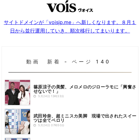
サイトドメインが「voisjp.me」へ新しくなります。８月１
日から並行運用していき、順次移行してまいります。
動画 新着 - ページ 140
篠原涼子の美髪、メロメロのジローラモに「興奮さ
せないで！」
5月24日 13時33分
武田玲奈、超ミニスカ美脚 現場で出されたスイー
ツは全てペロリ
5月24日 07時50分