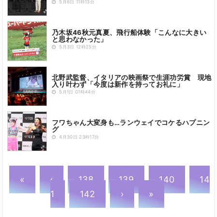
5月6日 11時13分
乃木坂46秋元真夏、飛行船体験「こんなに大きい
と思わなかった」
5月3日 12時25分
北野武監督、イタリアの映画祭で生涯功労賞 現地
入り叶わず「今度は新作を持ってお礼に」
5月1日 01時44分
フワちゃん大変身も…ランウェイでコケるハプニン
グ
4月30日 23時17分
«
‹
138
139
140
14
1
142
›
»