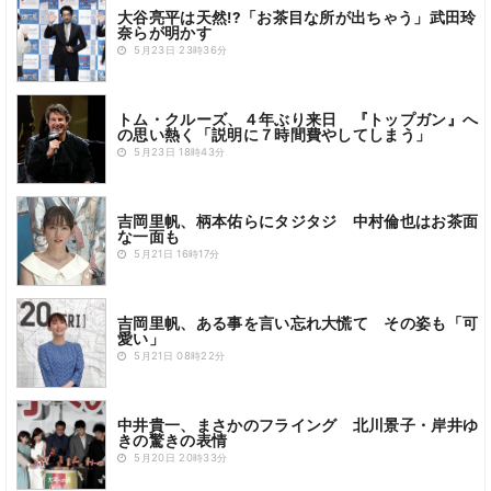
大谷亮平は天然!?「お茶目な所が出ちゃう」武田玲
奈らが明かす
5月23日 23時36分
トム・クルーズ、４年ぶり来日 『トップガン』へ
の思い熱く「説明に７時間費やしてしまう」
5月23日 18時43分
吉岡里帆、柄本佑らにタジタジ 中村倫也はお茶面
な一面も
5月21日 16時17分
吉岡里帆、ある事を言い忘れ大慌て その姿も「可
愛い」
5月21日 08時22分
中井貴一、まさかのフライング 北川景子・岸井ゆ
きの驚きの表情
5月20日 20時33分