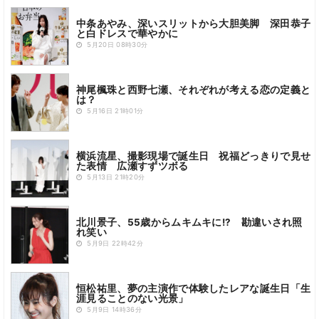
中条あやみ、深いスリットから大胆美脚 深田恭子
と白ドレスで華やかに
5月20日 08時30分
神尾楓珠と西野七瀬、それぞれが考える恋の定義と
は？
5月16日 21時01分
横浜流星、撮影現場で誕生日 祝福どっきりで見せ
た表情 広瀬すずツボる
5月13日 21時20分
北川景子、55歳からムキムキに!? 勘違いされ照
れ笑い
5月9日 22時42分
恒松祐里、夢の主演作で体験したレアな誕生日「生
涯見ることのない光景」
5月9日 14時36分