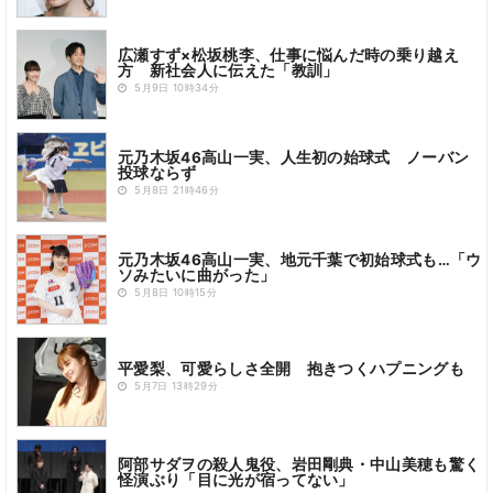
広瀬すず×松坂桃李、仕事に悩んだ時の乗り越え
方 新社会人に伝えた「教訓」
5月9日 10時34分
元乃木坂46高山一実、人生初の始球式 ノーバン
投球ならず
5月8日 21時46分
元乃木坂46高山一実、地元千葉で初始球式も…「ウ
ソみたいに曲がった」
5月8日 10時15分
平愛梨、可愛らしさ全開 抱きつくハプニングも
5月7日 13時29分
阿部サダヲの殺人鬼役、岩田剛典・中山美穂も驚く
怪演ぶり「目に光が宿ってない」