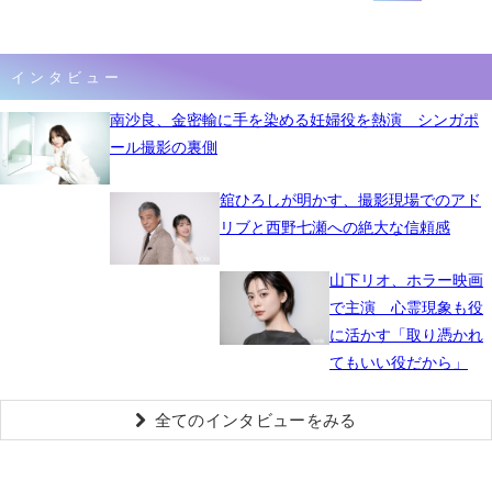
インタビュー
南沙良、金密輸に手を染める妊婦役を熱演 シンガポ
ール撮影の裏側
舘ひろしが明かす、撮影現場でのアド
リブと西野七瀬への絶大な信頼感
山下リオ、ホラー映画
で主演 心霊現象も役
に活かす「取り憑かれ
てもいい役だから」
全てのインタビューをみる