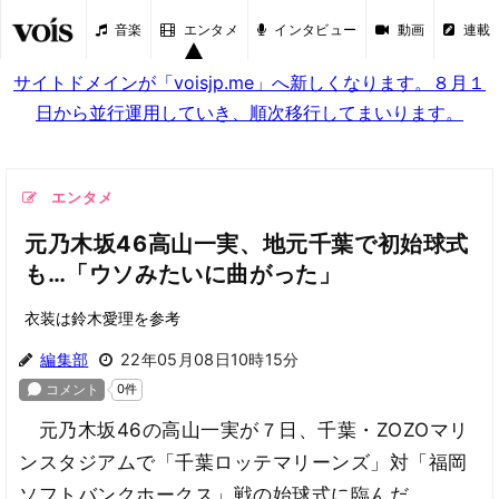
音楽
エンタメ
インタビュー
動画
連載
サイトドメインが「voisjp.me」へ新しくなります。８月１
日から並行運用していき、順次移行してまいります。
エンタメ
元乃木坂46高山一実、地元千葉で初始球式
も…「ウソみたいに曲がった」
衣装は鈴木愛理を参考
編集部
22年05月08日10時15分
元乃木坂46の高山一実が７日、千葉・ZOZOマリ
ンスタジアムで「千葉ロッテマリーンズ」対「福岡
ソフトバンクホークス」戦の始球式に臨んだ。