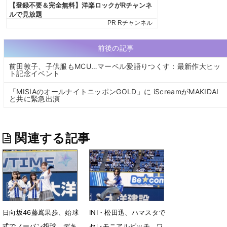
前後の記事
前田敦子、子供服もMCU…マーベル愛語りつくす：最新作大ヒッ
ト記念イベント
「MISIAのオールナイトニッポンGOLD」に iScreamがMAKIDAI
と共に緊急出演
関連する記事
日向坂46藤嶌果歩、始球
INI・松田迅、ハマスタで
式でノーバン投球 デキ
セレモニアルピッチ ワ