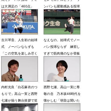
は大満足の「460点」
ンバンも躍動感ある投球
で沸かせる
5月29日 08時18分
4月7日 18時29分
古川琴音、人生初の始球
なえなの、始球式でノー
式 ノーバンならずも
バン投球ならず 練習し
「この空気を楽しみ尽く
すぎで筋肉痛のなか登板
しました」
「悔しい」
6月14日 15時50分
5月16日 07時37分
内村光良「白石麻衣のつ
西野七瀬、高山一実に尊
もりで」高山一実と西野
敬の念 乃木坂46時代を
七瀬が揃う舞台挨拶で笑
懐かしむ「弱音は聞いた
いを誘う
ことがない」