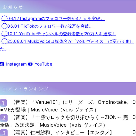
お知らせ
◯06.12 Instagramのフォロワー数が4万人を突破。
◯06.01 TikTokのフォロワー数が2万を突破。
◯10.11 YouTubeチャンネルの登録者数が20万人を達成！
◯25.08.01 MusicVoiceは媒体名が「vois ヴォイス」に変わりまし
た。
Instagram
YouTube
コメントランキング
0
【音楽】「Venue101」にリーダーズ、Omoinotake、
1
≠MEが登場｜MusicVoice（vois ヴォイス）
0
【音楽】「十勝でロックを切り拓ひらく～ZION～ 完
2
全版」放送決定｜MusicVoice（vois ヴォイス）
0
【写真】仁村紗和、インタビュー【エンタメ】
3