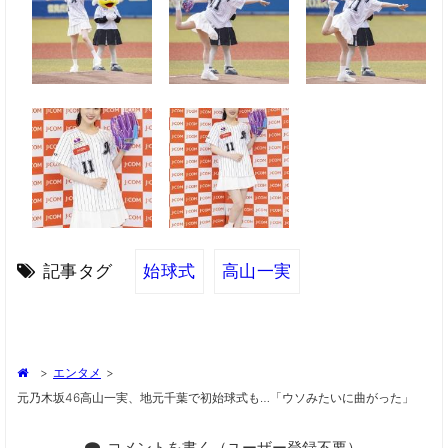
記事タグ
始球式
高山一実
>
エンタメ
>
元乃木坂46高山一実、地元千葉で初始球式も…「ウソみたいに曲がった」
コメントを書く（ユーザー登録不要）