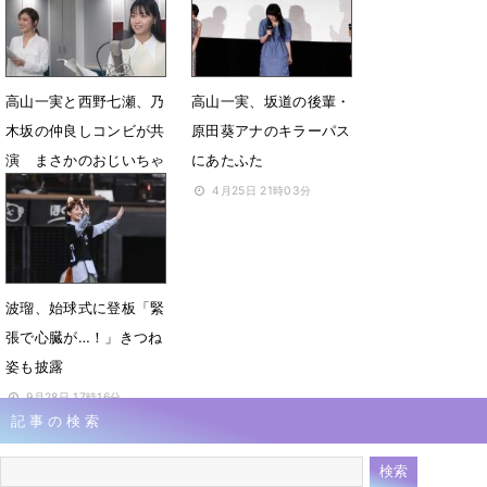
5月20日 18時08分
5月20日 17時55分
高山一実と西野七瀬、乃
高山一実、坂道の後輩・
木坂の仲良しコンビが共
原田葵アナのキラーパス
演 まさかのおじいちゃ
にあたふた
ん役
4月25日 21時03分
5月10日 06時59分
波瑠、始球式に登板「緊
張で心臓が…！」きつね
姿も披露
9月28日 17時16分
記事の検索