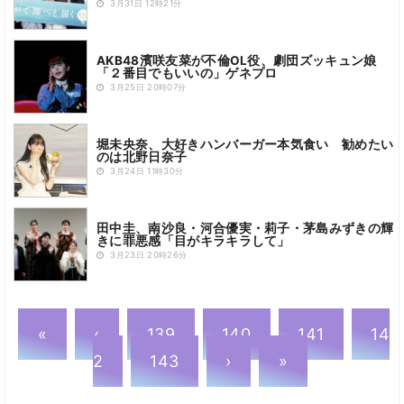
3月31日 12時21分
AKB48濱咲友菜が不倫OL役、劇団ズッキュン娘
「２番目でもいいの」ゲネプロ
3月25日 20時07分
堀未央奈、大好きハンバーガー本気食い 勧めたい
のは北野日奈子
3月24日 11時30分
田中圭、南沙良・河合優実・莉子・茅島みずきの輝
きに罪悪感「目がキラキラして」
3月23日 20時26分
«
‹
139
140
141
14
2
143
›
»