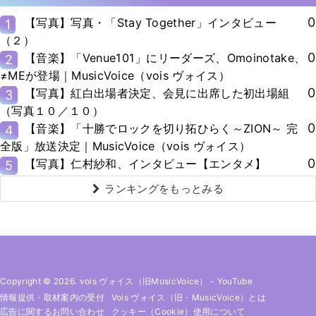
0
【写真】写真・「Stay Together」インタビュー
1
（２）
0
【音楽】「Venue101」にリーダーズ、Omoinotake、
2
≠MEが登場｜MusicVoice（vois ヴォイス）
0
【写真】紅白出場者決定、会見に出席した初出場組
3
（写真１０／１０）
0
【音楽】「十勝でロックを切り拓ひらく～ZION～ 完
4
全版」放送決定｜MusicVoice（vois ヴォイス）
0
【写真】仁村紗和、インタビュー【エンタメ】
5
ランキングをもっとみる
Copyright © 2026. vois ヴォイス（旧MusicVoice）
-
YouTube
情報提供・取材案内の受付
Vois ヴォイス（旧・MusicVoice）とは
広告に関するお問い合わせ
クッキー（cookie）使用について