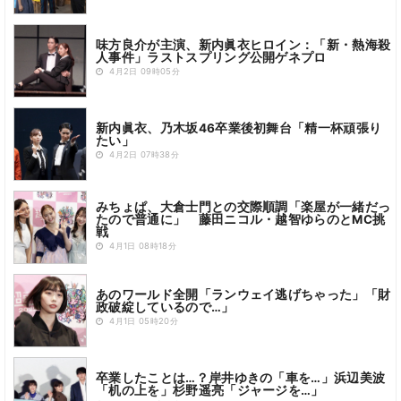
味方良介が主演、新内眞衣ヒロイン：「新・熱海殺
人事件」ラストスプリング公開ゲネプロ
4月2日 09時05分
新内眞衣、乃木坂46卒業後初舞台「精一杯頑張り
たい」
4月2日 07時38分
みちょぱ、大倉士門との交際順調「楽屋が一緒だっ
たので普通に」 藤田ニコル・越智ゆらのとMC挑
戦
4月1日 08時18分
あのワールド全開「ランウェイ逃げちゃった」「財
政破綻しているので…」
4月1日 05時20分
卒業したことは…？岸井ゆきの「車を…」浜辺美波
「机の上を」杉野遥亮「ジャージを…」