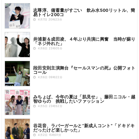
志尊淳、備蓄量がすごい 飲み水500リットル、簡
易トイレ200コ
4月7日 20時23分
井浦新＆成田凌、４年ぶり共演に興奮 当時が蘇り
「ネジ外れた」
4月6日 23時05分
段田安則主演舞台『セールスマンの死』公開フォト
コール
4月6日 09時22分
みちょぱ、今年の夏は「肌見せ」、藤田ニコル・越
智ゆらの 挑戦したいファッション
4月5日 23時52分
谷花音、ラバーガールと“新成人コント”「ドキドキ
だったけど楽しかった」
4月2日 15時01分