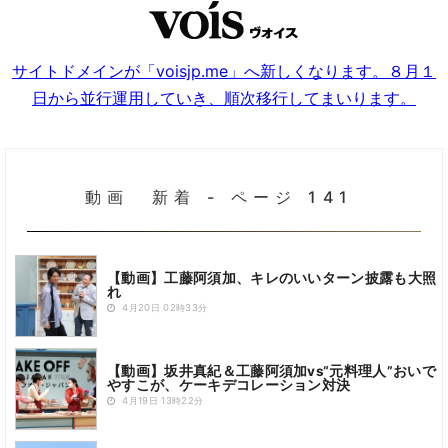
サイトドメインが「voisjp.me」へ新しくなります。８月１
日から並行運用していき、順次移行してまいります。
動画 新着 - ページ 141
【動画】工藤阿須加、キレのいいターン披露も大照
れ
4月20日 02時33分
【動画】坂井真紀＆工藤阿須加vs“元料理人”おいで
やすこが、ケーキデコレーション対決
4月19日 13時22分