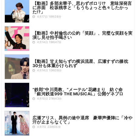
【動画】多部未華子、思わずポロリ!? 意味深発言
に赤面 松坂桃李と「もうちょっと色々したかっ
た!?」
4月17日 18時38分
【動画】中村倫也の公約「笑顔」、完璧な笑顔を実
演し見せ拍手喝さい
4月14日 19時47分
【動画】甘え知らずの横浜流星、広瀬すずの膝枕
30分も体重かけられず
4月14日 10時08分
“鉄郎”中川晃教、“メーテル”花總まり 紡ぐ命
「銀河鉄道999 THE MUSICAL」公開ゲネプロ
4月10日 21時43分
広瀬アリス、異例の途中退席 豪華声優陣に「冷や
汗が止まらなくて」
4月7日 23時05分