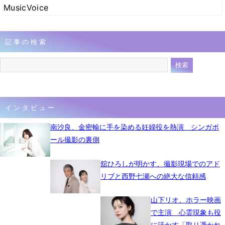
MusicVoice
記事の検索
インタビュー
南沙良、金密輸に手を染める妊婦役を熱演 シンガポ
ール撮影の裏側
舘ひろしが明かす、撮影現場でのアド
リブと西野七瀬への絶大な信頼感
山下リオ、ホラー映画
で主演 心霊現象も役
に活かす「取り憑かれ