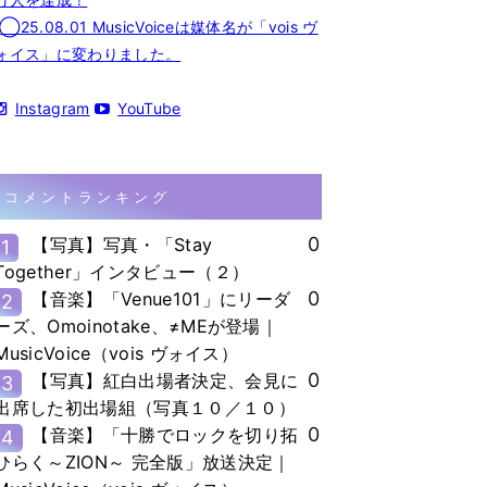
◯25.08.01 MusicVoiceは媒体名が「vois ヴ
ォイス」に変わりました。
Instagram
YouTube
コメントランキング
0
【写真】写真・「Stay
1
Together」インタビュー（２）
0
【音楽】「Venue101」にリーダ
2
ーズ、Omoinotake、≠MEが登場｜
MusicVoice（vois ヴォイス）
0
【写真】紅白出場者決定、会見に
3
出席した初出場組（写真１０／１０）
0
【音楽】「十勝でロックを切り拓
4
ひらく～ZION～ 完全版」放送決定｜