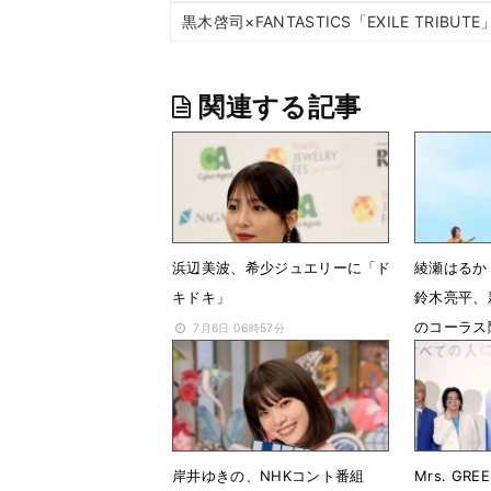
黒木啓司×FANTASTICS「EXILE TRI
関連する記事
浜辺美波、希少ジュエリーに「ド
綾瀬はるか
キドキ」
鈴木亮平、
のコーラス
7月6日 06時57分
「GOOD 
5月19日 
岸井ゆきの、NHKコント番組
Mrs. GR