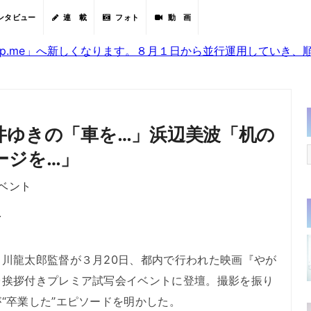
ンタビュー
連 載
フォト
動 画
sjp.me」へ新しくなります。８月１日から並行運用していき
井ゆきの「車を…」浜辺美波「机の
ージを…」
ベント
分
川龍太郎監督が３月20日、都内で行われた映画『やが
台挨拶付きプレミア試写会イベントに登壇。撮影を振り
“卒業した”エピソードを明かした。