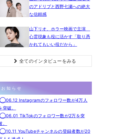
のアドリブと西野七瀬への絶大
な信頼感
山下リオ、ホラー映画で主演
心霊現象も役に活かす「取り憑
かれてもいい役だから」
全てのインタビューをみる
お知らせ
◯06.12 Instagramのフォロワー数が4万人
を突破。
◯06.01 TikTokのフォロワー数が2万を突
破。
◯10.11 YouTubeチャンネルの登録者数が20
万人を達成！