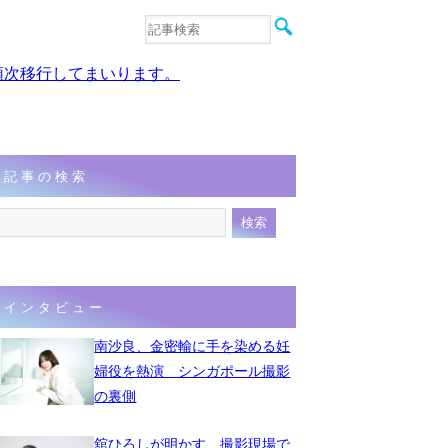
音楽
エンタメ
、順次移行してまいります。
インタビュー
動画
連載
フォト
記事の検索
インタビュー
南沙良、金密輸に手を染める妊
婦役を熱演 シンガポール撮影
の裏側
舘ひろしが明かす、撮影現場で