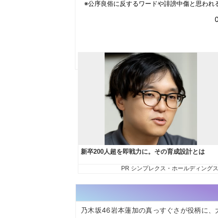
乃木坂46岩本蓮加の真っすぐさが役柄に、