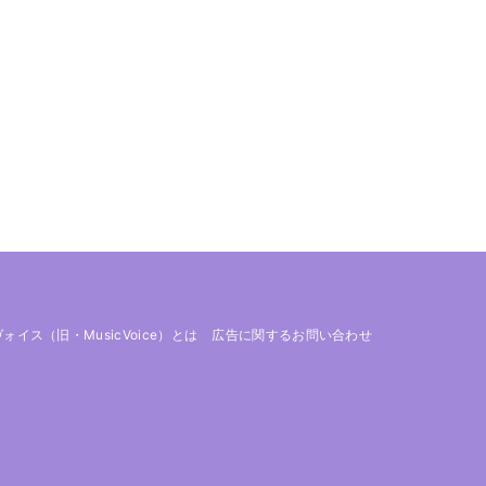
 ヴォイス（旧・MusicVoice）とは
広告に関するお問い合わせ