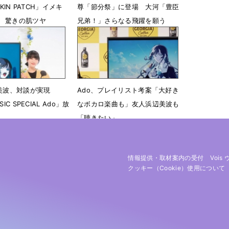
SKIN PATCH」イメキ
尊「節分祭」に登場 大河「豊臣
 驚きの肌ツヤ
兄弟！」さらなる飛躍を願う
1時33分
2月4日 07時00分
辺美波、対談が実現
Ado、プレイリスト考案「大好き
IC SPECIAL Ado」放
なボカロ楽曲も」友人浜辺美波も
「聴きたい」
19時27分
2月26日 08時30分
情報提供・取材案内の受付
Vois
クッキー（cookie）使用について