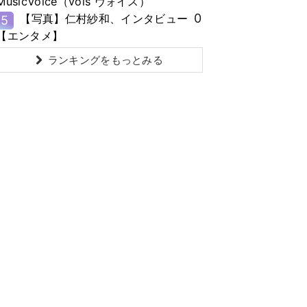
MusicVoice（vois ヴォイス）
0
【写真】仁村紗和、インタビュー
5
【エンタメ】
ランキングをもっとみる