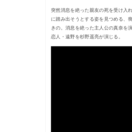
突然消息を絶った親友の死を受け入
に踏み出そうとする姿を見つめる、
きの。消息を絶った主人公の真奈を
恋人・遠野を杉野遥亮が演じる。