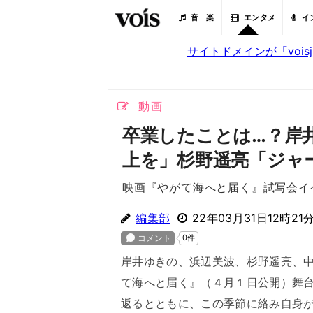
音 楽
エンタメ
イ
サイトドメインが「voi
動画
卒業したことは…？岸
上を」杉野遥亮「ジャ
映画『やがて海へと届く』試写会イ
編集部
22年03月31日12時21
岸井ゆきの、浜辺美波、杉野遥亮、中
て海へと届く』（４月１日公開）舞
返るとともに、この季節に絡み自身が