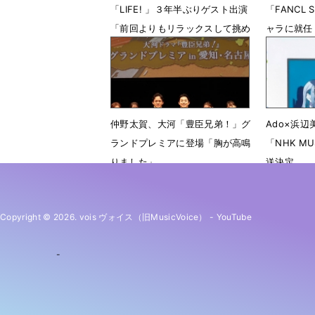
「LIFE! 」３年半ぶりゲスト出演
「FANCL 
「前回よりもリラックスして挑め
ャラに就任
た」
3月9日 1
3月12日 18時00分
仲野太賀、大河「豊臣兄弟！」グ
Ado×浜
ランドプレミアに登場「胸が高鳴
「NHK MUS
りました」
送決定
1月5日 07時00分
4月14日 
Copyright © 2026. vois ヴォイス（旧MusicVoice）
-
YouTube
-