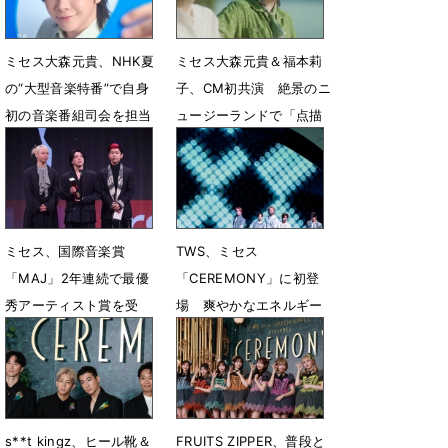
ミセス大森元貴、NHK夏
ミセス大森元貴＆福本莉
の“大型音楽特番”で自身
子、CM初共演 絶景のニ
初の音楽番組司会を担当
ュージーランドで「点描
「お声がけいただき大変
の唄」Aco ver.披露
光栄」
6月22日 06時00分
6月30日 13時23分
ミセス、国際音楽賞
TWS、ミセス
「MAJ」2年連続で最優
「CEREMONY」に初登
秀アーティスト賞を受
場 爽やかなエネルギー
賞 大森元貴「報われて
で会場を魅了
よかった」
6月12日 13時02分
6月14日 07時00分
s**t kingz、ヒール靴＆
FRUITS ZIPPER、普段と