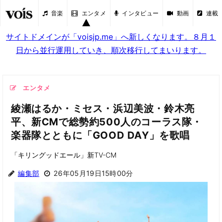
音楽
エンタメ
インタビュー
動画
連載
サイトドメインが「voisjp.me」へ新しくなります。８月１
日から並行運用していき、順次移行してまいります。
エンタメ
綾瀬はるか・ミセス・浜辺美波・鈴木亮
平、新CMで総勢約500人のコーラス隊・
楽器隊とともに「GOOD DAY」を歌唱
「キリングッドエール」新TV-CM
編集部
26年05月19日15時00分