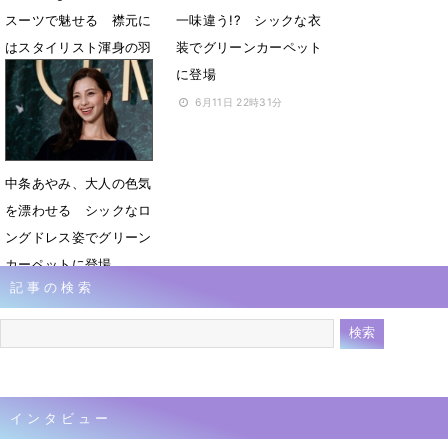
スーツで魅せる 襟元に
一味違う!? シックな衣
はスタイリスト渾身の羽
装でグリーンカーペット
飾り
に登場
6月11日 23時18分
6月11日 22時31分
中条あやみ、大人の色気
を漂わせる シックなロ
ングドレス姿でグリーン
カーペットに登場
記事の検索
6月11日 17時45分
インタビュー