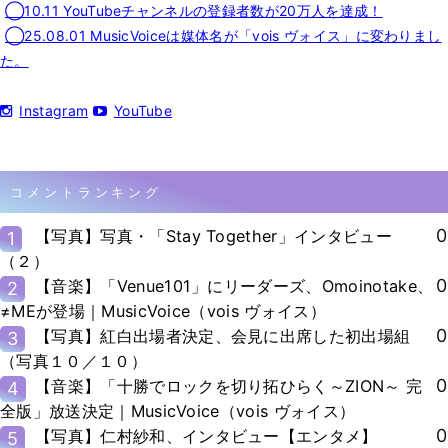
◯10.11 YouTubeチャンネルの登録者数が20万人を達成！
◯25.08.01 MusicVoiceは媒体名が「vois ヴォイス」に変わりまし
た。
Instagram
YouTube
コメントランキング
0
【写真】写真・「Stay Together」インタビュー
1
（２）
0
【音楽】「Venue101」にリーダーズ、Omoinotake、
2
≠MEが登場｜MusicVoice（vois ヴォイス）
0
【写真】紅白出場者決定、会見に出席した初出場組
3
（写真１０／１０）
0
【音楽】「十勝でロックを切り拓ひらく～ZION～ 完
4
全版」放送決定｜MusicVoice（vois ヴォイス）
0
【写真】仁村紗和、インタビュー【エンタメ】
5