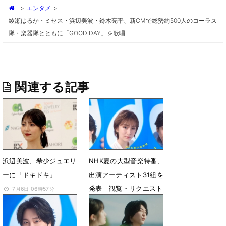
>
エンタメ
>
綾瀬はるか・ミセス・浜辺美波・鈴木亮平、新CMで総勢約500人のコーラス
隊・楽器隊とともに「GOOD DAY」を歌唱
関連する記事
浜辺美波、希少ジュエリ
NHK夏の大型音楽特番、
ーに「ドキドキ」
出演アーティスト31組を
発表 観覧・リクエスト
7月6日 06時57分
メッセージ募集開始
7月3日 22時00分