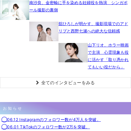
南沙良、金密輸に手を染める妊婦役を熱演 シンガポ
ール撮影の裏側
舘ひろしが明かす、撮影現場でのアド
リブと西野七瀬への絶大な信頼感
山下リオ、ホラー映画
で主演 心霊現象も役
に活かす「取り憑かれ
てもいい役だから」
全てのインタビューをみる
お知らせ
◯06.12 Instagramのフォロワー数が4万人を突破。
◯06.01 TikTokのフォロワー数が2万を突破。