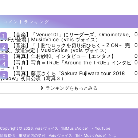
コメントランキング
0
【音楽】「Venue101」にリーダーズ、Omoinotake、
1
≠MEが登場｜MusicVoice（vois ヴォイス）
0
【音楽】「十勝でロックを切り拓ひらく～ZION～ 完
2
全版」放送決定｜MusicVoice（vois ヴォイス）
0
【写真】仁村紗和、インタビュー【エンタメ】
3
0
【写真】写真＝TRUE「Around the TRUE」インタビ
4
ュー（１）
0
【写真】藤原さくら「Sakura Fujiwara tour 2018
5
yellow」初日公演（写真３）
ランキングをもっとみる
Copyright © 2026. vois ヴォイス（旧MusicVoice）
-
YouTube
情報提供・取材案内の受付
Vois ヴォイス（旧・MusicVoice）とは