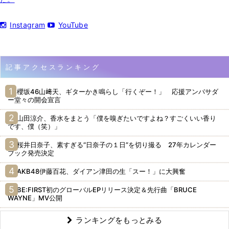
Instagram
YouTube
記事アクセスランキング
櫻坂46山﨑天、ギターかき鳴らし「行くぞー！」 応援アンバサダ
ー堂々の開会宣言
山田涼介、香水をまとう「僕を嗅ぎたいですよね？すごくいい香り
です、僕（笑）」
桜井日奈子、素すぎる“日奈子の１日”を切り撮る 27年カレンダー
ブック発売決定
AKB48伊藤百花、ダイアン津田の生「スー！」に大興奮
BE:FIRST初のグローバルEPリリース決定＆先行曲「BRUCE
WAYNE」MV公開
ランキングをもっとみる