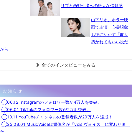
リブと西野七瀬への絶大な信頼感
山下リオ、ホラー映
画で主演 心霊現象
も役に活かす「取り
憑かれてもいい役だ
から」
全てのインタビューをみる
お知らせ
◯06.12 Instagramのフォロワー数が4万人を突破。
◯06.01 TikTokのフォロワー数が2万を突破。
◯10.11 YouTubeチャンネルの登録者数が20万人を達成！
◯25.08.01 MusicVoiceは媒体名が「vois ヴォイス」に変わりまし
た。