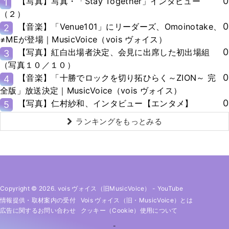
0
【写真】写真・「Stay Together」インタビュー
1
（２）
0
【音楽】「Venue101」にリーダーズ、Omoinotake、
2
≠MEが登場｜MusicVoice（vois ヴォイス）
0
【写真】紅白出場者決定、会見に出席した初出場組
3
（写真１０／１０）
0
【音楽】「十勝でロックを切り拓ひらく～ZION～ 完
4
全版」放送決定｜MusicVoice（vois ヴォイス）
0
【写真】仁村紗和、インタビュー【エンタメ】
5
ランキングをもっとみる
Copyright © 2026. vois ヴォイス（旧MusicVoice）
-
YouTube
情報提供・取材案内の受付
Vois ヴォイス（旧・MusicVoice）とは
広告に関するお問い合わせ
クッキー（cookie）使用について
-