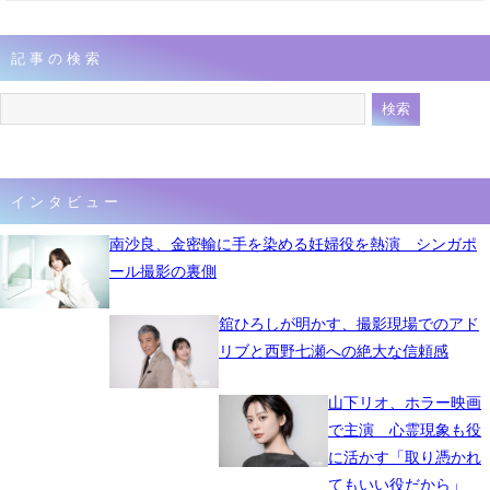
記事の検索
インタビュー
南沙良、金密輸に手を染める妊婦役を熱演 シンガポ
ール撮影の裏側
舘ひろしが明かす、撮影現場でのアド
リブと西野七瀬への絶大な信頼感
山下リオ、ホラー映画
で主演 心霊現象も役
に活かす「取り憑かれ
てもいい役だから」