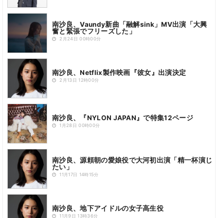
南沙良、Vaundy新曲「融解sink」MV出演「大興
奮と緊張でフリーズした」
2月24日 00時00分
南沙良、Netflix製作映画『彼女』出演決定
2月13日 12時00分
南沙良、『NYLON JAPAN』で特集12ページ
1月28日 00時00分
南沙良、源頼朝の愛娘役で大河初出演「精一杯演じ
たい」
11月17日 14時15分
南沙良、地下アイドルの女子高生役
11月9日 13時36分