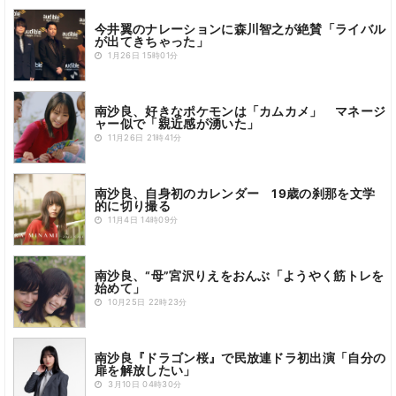
今井翼のナレーションに森川智之が絶賛「ライバル
が出てきちゃった」
1月26日 15時01分
南沙良、好きなポケモンは「カムカメ」 マネージ
ャー似で「親近感が湧いた」
11月26日 21時41分
南沙良、自身初のカレンダー 19歳の刹那を文学
的に切り撮る
11月4日 14時09分
南沙良、“母”宮沢りえをおんぶ「ようやく筋トレを
始めて」
10月25日 22時23分
南沙良『ドラゴン桜』で民放連ドラ初出演「自分の
扉を解放したい」
3月10日 04時30分