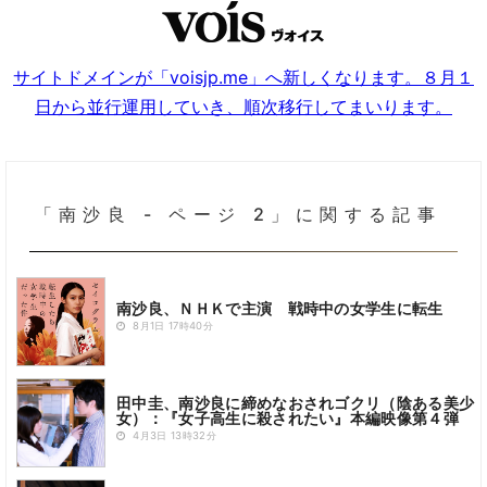
サイトドメインが「voisjp.me」へ新しくなります。８月１
日から並行運用していき、順次移行してまいります。
「南沙良 - ページ 2」に関する記事
南沙良、ＮＨＫで主演 戦時中の女学生に転生
8月1日 17時40分
田中圭、南沙良に締めなおされゴクリ（陰ある美少
女）：『女子高生に殺されたい』本編映像第４弾
4月3日 13時32分