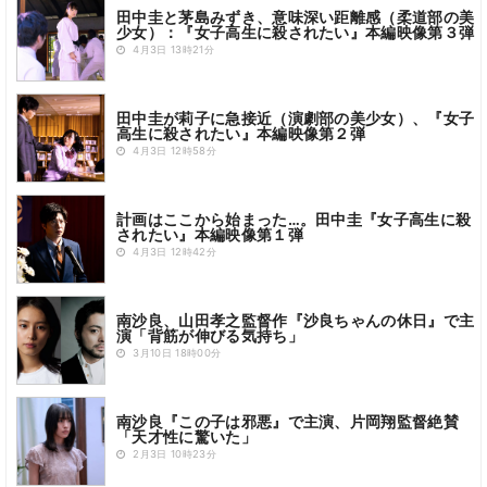
田中圭と茅島みずき、意味深い距離感（柔道部の美
少女）：『女子高生に殺されたい』本編映像第３弾
4月3日 13時21分
田中圭が莉子に急接近（演劇部の美少女）、『女子
高生に殺されたい』本編映像第２弾
4月3日 12時58分
計画はここから始まった…。田中圭『女子高生に殺
されたい』本編映像第１弾
4月3日 12時42分
南沙良、山田孝之監督作『沙良ちゃんの休日』で主
演「背筋が伸びる気持ち」
3月10日 18時00分
南沙良『この子は邪悪』で主演、片岡翔監督絶賛
「天才性に驚いた」
2月3日 10時23分