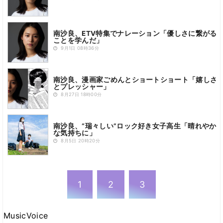
南沙良、ETV特集でナレーション「優しさに繋がる
ことを学んだ」
9月1日 08時36分
南沙良、漫画家ごめんとショートショート「嬉しさ
とプレッシャー」
8月27日 18時00分
南沙良、“瑞々しい”ロック好き女子高生「晴れやか
な気持ちに」
8月5日 20時20分
1
2
3
MusicVoice