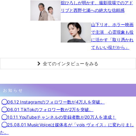
舘ひろしが明かす、撮影現場でのアド
リブと西野七瀬への絶大な信頼感
山下リオ、ホラー映画
で主演 心霊現象も役
に活かす「取り憑かれ
てもいい役だから」
全てのインタビューをみる
お知らせ
◯06.12 Instagramのフォロワー数が4万人を突破。
◯06.01 TikTokのフォロワー数が2万を突破。
◯10.11 YouTubeチャンネルの登録者数が20万人を達成！
◯25.08.01 MusicVoiceは媒体名が「vois ヴォイス」に変わりまし
た。