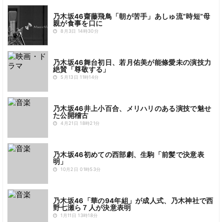
乃木坂46齋藤飛鳥「朝が苦手」あしゅ流“時短”母
親が食事を口に
8月3日 14時30分
乃木坂46舞台初日、若月佑美が能條愛未の演技力
絶賛「尊敬する」
5月13日 11時14分
乃木坂46井上小百合、メリハリのある演技で魅せ
た公開稽古
4月21日 18時21分
乃木坂46初めての西部劇、生駒「前髪で決意表
明」
10月2日 01時53分
乃木坂46「華の94年組」が成人式、乃木神社で西
野七瀬ら７人が決意表明
1月11日 13時18分