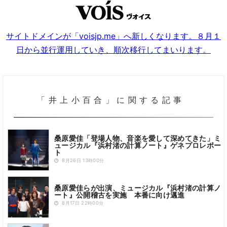
サイトドメインが「voisjp.me」へ新しくなります。８月１
日から並行運用していき、順次移行してまいります。
「井上小百合」に関する記事
桑原愛佳「登場人物、音楽を愛して深めてきた」ミ
ュージカル『浜村渚の計算ノート』ゲネプロレポー
ト
8月26日 13時00分
桑原愛佳らが出演、ミュージカル『浜村渚の計算ノ
ート』公開稽古を実施 本番に向け邁進
8月17日 22時00分