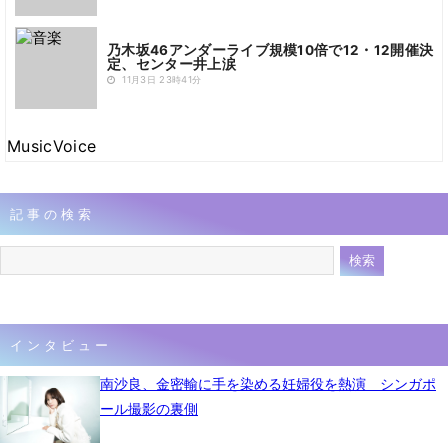
乃木坂46アンダーライブ規模10倍で12・12開催決
定、センター井上涙
11月3日 23時41分
MusicVoice
記事の検索
インタビュー
南沙良、金密輸に手を染める妊婦役を熱演 シンガポ
ール撮影の裏側