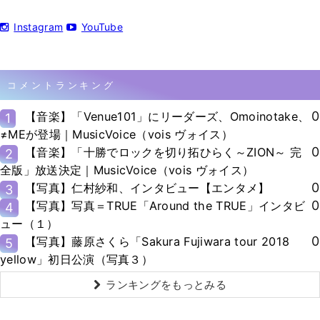
Instagram
YouTube
コメントランキング
0
【音楽】「Venue101」にリーダーズ、Omoinotake、
1
≠MEが登場｜MusicVoice（vois ヴォイス）
0
【音楽】「十勝でロックを切り拓ひらく～ZION～ 完
2
全版」放送決定｜MusicVoice（vois ヴォイス）
0
【写真】仁村紗和、インタビュー【エンタメ】
3
0
【写真】写真＝TRUE「Around the TRUE」インタビ
4
ュー（１）
0
【写真】藤原さくら「Sakura Fujiwara tour 2018
5
yellow」初日公演（写真３）
ランキングをもっとみる