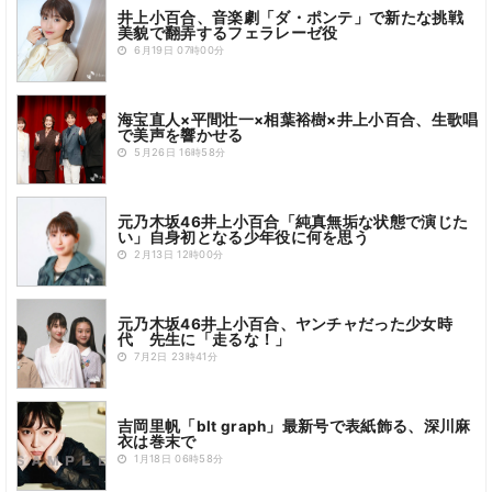
井上小百合、音楽劇「ダ・ポンテ」で新たな挑戦
美貌で翻弄するフェラレーゼ役
6月19日 07時00分
海宝直人×平間壮一×相葉裕樹×井上小百合、生歌唱
で美声を響かせる
5月26日 16時58分
元乃木坂46井上小百合「純真無垢な状態で演じた
い」自身初となる少年役に何を思う
2月13日 12時00分
元乃木坂46井上小百合、ヤンチャだった少女時
代 先生に「走るな！」
7月2日 23時41分
吉岡里帆「blt graph」最新号で表紙飾る、深川麻
衣は巻末で
1月18日 06時58分