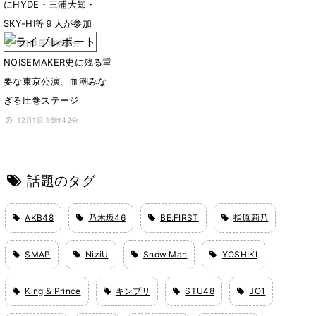
にHYDE・三浦大知・
SKY-HI等９人が参加
9月13日 18時50分
NOISEMAKER史に残る重
要な東京公演、血潮みな
ぎる圧巻ステージ
12月1日 16時42分
話題のタグ
AKB48
乃木坂46
BE:FIRST
指原莉乃
SMAP
NiziU
Snow Man
YOSHIKI
King & Prince
キンプリ
STU48
JO1