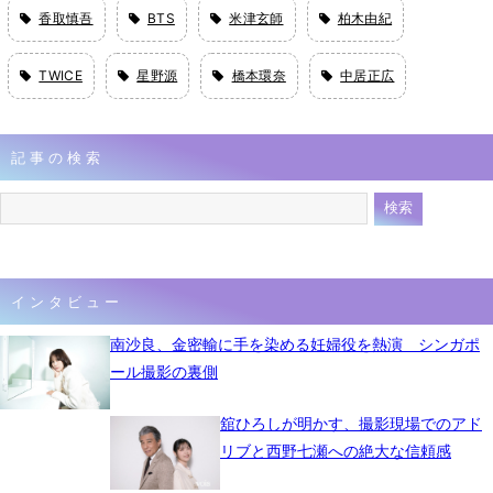
香取慎吾
BTS
米津玄師
柏木由紀
TWICE
星野源
橋本環奈
中居正広
記事の検索
インタビュー
南沙良、金密輸に手を染める妊婦役を熱演 シンガポ
ール撮影の裏側
舘ひろしが明かす、撮影現場でのアド
リブと西野七瀬への絶大な信頼感