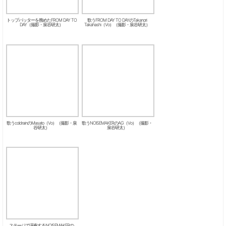
トップバッターを務めたFROM DAY TO
歌うFROM DAY TO DAYのTakanori
DAY（撮影・泉谷研太）
Takahashi（Vo）（撮影・泉谷研太）
歌うcoldrainのMasato（Vo）（撮影・泉
歌うNOISEMAKERのAG（Vo）（撮影・
谷研太）
泉谷研太）
ステージで演奏するNOISEMAKERの