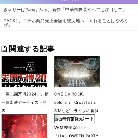
きゃりーぱみゅぱみゅ、新作「中華風衣装やヘアも注目して」
GACKT、コラボ商品売上全額を被災地へ「やれることはやろう
ぜ」
関連する記事
「氣志團万博2024」、第
ONE OK ROCK、
一弾出演アーティスト発
coldrain、Crossfaith、
表
SiMなど、ライブの裏側
迫る写真集発売
7月13日 07時00分
VAMPS主宰
6月19日 08時11分
「HALLOWEEN PARTY