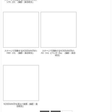
UTA（Dr）（撮影・泉谷研太）
ステージで演奏するNOISEMAKERの
ステージで演奏するNOISEMAKERの
HIDE（Gt）（撮影・泉谷研太）
AG（Vo）とYU-KI（Ba）（撮影・泉谷
研太）
NOISEMAKERを迎えた観客（撮影・泉
谷研太）