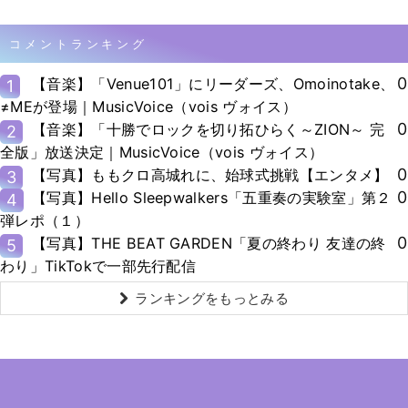
コメントランキング
0
【音楽】「Venue101」にリーダーズ、Omoinotake、
1
≠MEが登場｜MusicVoice（vois ヴォイス）
0
【音楽】「十勝でロックを切り拓ひらく～ZION～ 完
2
全版」放送決定｜MusicVoice（vois ヴォイス）
0
【写真】ももクロ高城れに、始球式挑戦【エンタメ】
3
0
【写真】Hello Sleepwalkers「五重奏の実験室」第２
4
弾レポ（１）
0
【写真】THE BEAT GARDEN「夏の終わり 友達の終
5
わり」TikTokで一部先行配信
ランキングをもっとみる