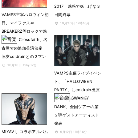
2017」魅惑で妖しげな３
VAMPS主宰ハロウィン初
日間終幕
日、マイファスや
10月30日 12時16分
BREAKERZ等ロックで魅
了
Crossfaith、名
古屋での追加公演決定
11月1日 14時37分
旧友coldrainとの２マン
10月10日 19時02分
VAMPS主催ライブイベン
ト、「HALLOWEEN
PARTY」にcoldrain出演
SWANKY
9月14日 18時01分
DANK、全国ツアーの第
２弾ゲストアーティスト
発表
MIYAVI、コラボアルバム
9月12日 11時36分