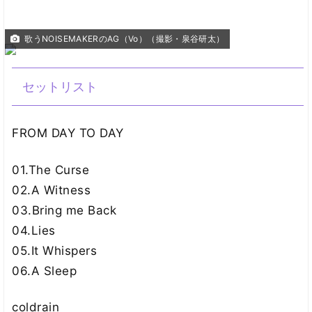
歌うNOISEMAKERのAG（Vo）（撮影・泉谷研太）
セットリスト
FROM DAY TO DAY
01.The Curse
02.A Witness
03.Bring me Back
04.Lies
05.It Whispers
06.A Sleep
coldrain