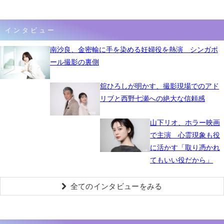
インタビュー
南沙良、金密輸に手を染める妊婦役を熱演 シンガポ
ール撮影の裏側
舘ひろしが明かす、撮影現場でのアド
リブと西野七瀬への絶大な信頼感
山下リオ、ホラー映画
で主演 心霊現象も役
に活かす「取り憑かれ
てもいい役だから」
全てのインタビューをみる