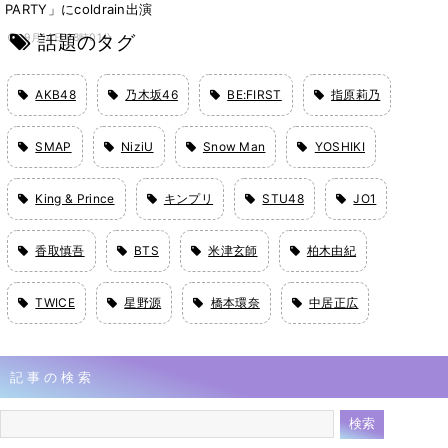
PARTY」にcoldrain出演
話題のタグ
9月14日 18時01分
AKB48
乃木坂46
BE:FIRST
指原莉乃
SMAP
NiziU
Snow Man
YOSHIKI
King & Prince
キンプリ
STU48
JO1
香取慎吾
BTS
米津玄師
柏木由紀
TWICE
星野源
橋本環奈
中居正広
記事の検索