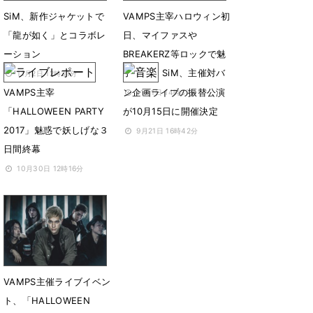
SiM、新作ジャケットで
VAMPS主宰ハロウィン初
「龍が如く」とコラボレ
日、マイファスや
ーション
BREAKERZ等ロックで魅
了
SiM、主催対バ
11月2日 12時31分
VAMPS主宰
ン企画ライブの振替公演
11月1日 14時37分
「HALLOWEEN PARTY
が10月15日に開催決定
2017」魅惑で妖しげな３
9月21日 16時42分
日間終幕
10月30日 12時16分
VAMPS主催ライブイベン
ト、「HALLOWEEN