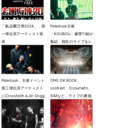
「氣志團万博2024」、第
Paledusk主催
一弾出演アーティスト発
「KOUBOU」豪華11組が
表
集結 熱狂のライブをレ
ポート
7月13日 07時00分
11月7日 06時00分
Paledusk、主催イベント
ONE OK ROCK、
第三弾出演アーティスト
coldrain、Crossfaith、
にCrossfaith＆Jin Dogg
SiMなど、ライブの裏側
迫る写真集発売
9月28日 23時31分
6月19日 08時11分