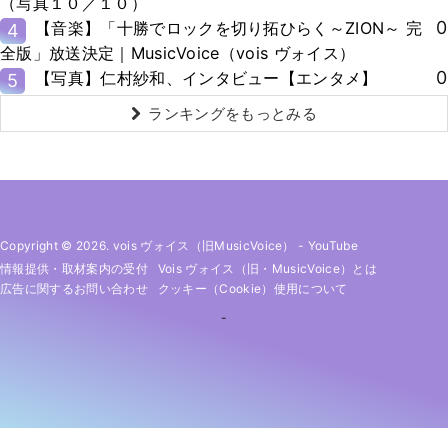
（写真１０／１０）
0
【音楽】「十勝でロックを切り拓ひらく～ZION～ 完
4
全版」放送決定｜MusicVoice（vois ヴォイス）
0
【写真】仁村紗和、インタビュー【エンタメ】
5
ランキングをもっとみる
Copyright © 2026. vois ヴォイス（旧MusicVoice）
-
YouTube
情報提供・取材案内の受付
Vois ヴォイス（旧・MusicVoice）とは
広告に関するお問い合わせ
クッキー（cookie）使用について
-