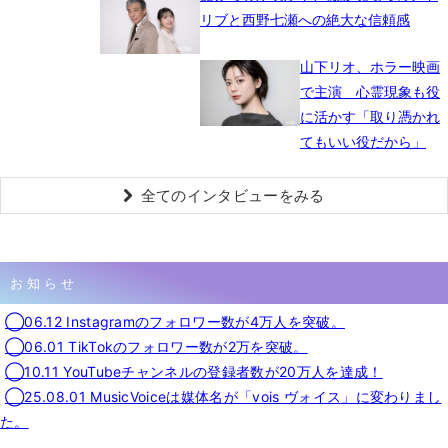
リブと西野七瀬への絶大な信頼感
山下リオ、ホラー映画
で主演 心霊現象も役
に活かす「取り憑かれ
てもいい役だから」
全てのインタビューをみる
お知らせ
◯06.12 Instagramのフォロワー数が4万人を突破。
◯06.01 TikTokのフォロワー数が2万を突破。
◯10.11 YouTubeチャンネルの登録者数が20万人を達成！
◯25.08.01 MusicVoiceは媒体名が「vois ヴォイス」に変わりまし
た。