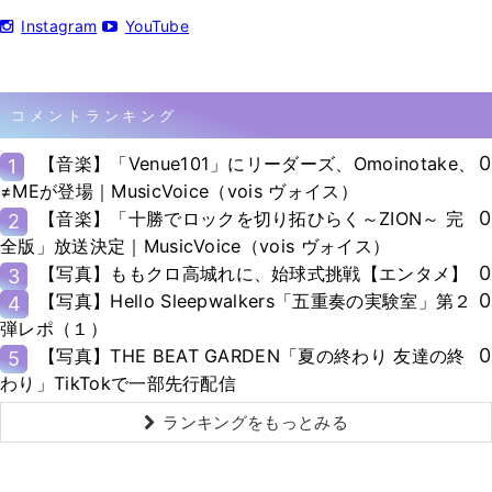
Instagram
YouTube
コメントランキング
0
【音楽】「Venue101」にリーダーズ、Omoinotake、
1
≠MEが登場｜MusicVoice（vois ヴォイス）
0
【音楽】「十勝でロックを切り拓ひらく～ZION～ 完
2
全版」放送決定｜MusicVoice（vois ヴォイス）
0
【写真】ももクロ高城れに、始球式挑戦【エンタメ】
3
0
【写真】Hello Sleepwalkers「五重奏の実験室」第２
4
弾レポ（１）
0
【写真】THE BEAT GARDEN「夏の終わり 友達の終
5
わり」TikTokで一部先行配信
ランキングをもっとみる