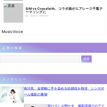
SiM vs Crossfaith、コラボ曲がエアレース千葉テ
ーマソングに
2月25日 19時14分
MusicVoice
記事の検索
インタビュー
南沙良、金密輸に手を染める妊婦役を熱演 シンガポ
ール撮影の裏側
舘ひろしが明かす、撮影現場でのアド