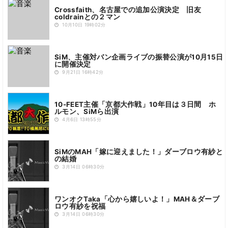
Crossfaith、名古屋での追加公演決定 旧友
coldrainとの２マン
10月10日 19時02分
SiM、主催対バン企画ライブの振替公演が10月15日
に開催決定
9月21日 16時42分
10-FEET主催「京都大作戦」10年目は３日間 ホ
ルモン、SiMら出演
4月6日 13時55分
SiMのMAH「嫁に迎えました！」ダーブロウ有紗と
の結婚
3月14日 06時30分
ワンオクTaka「心から嬉しいよ！」MAH＆ダーブ
ロウ有紗を祝福
3月14日 06時30分