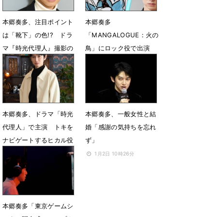
本郷奏多、注目ポイント
本郷奏多
は「靴下」の色!? ドラ
「MANGALOGUE：火の
マ『時光代理人』撮影の
鳥」にロック役で出演
裏側
「とても光栄」
4月25日 18時00分
3月10日 14時16分
本郷奏多、ドラマ「時光
本郷奏多、一般女性と結
代理人」で主演 トキを
婚「感謝の気持ちを忘れ
ナビゲートするヒカル役
ず」
2月18日 07時00分
1月2日 10時26分
本郷奏多「東京ゲームシ