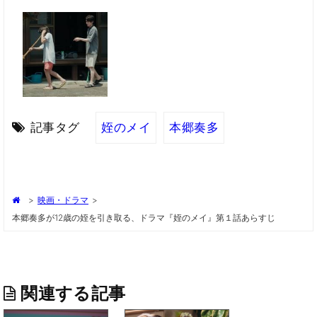
記事タグ
姪のメイ
本郷奏多
>
映画・ドラマ
>
本郷奏多が12歳の姪を引き取る、ドラマ『姪のメイ』第１話あらすじ
関連する記事