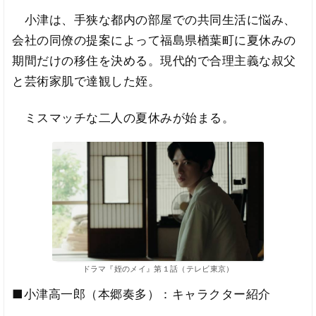
小津は、手狭な都内の部屋での共同生活に悩み、
会社の同僚の提案によって福島県楢葉町に夏休みの
期間だけの移住を決める。現代的で合理主義な叔父
と芸術家肌で達観した姪。
ミスマッチな二人の夏休みが始まる。
ドラマ『姪のメイ』第１話（テレビ東京）
■小津高一郎（本郷奏多）：キャラクター紹介