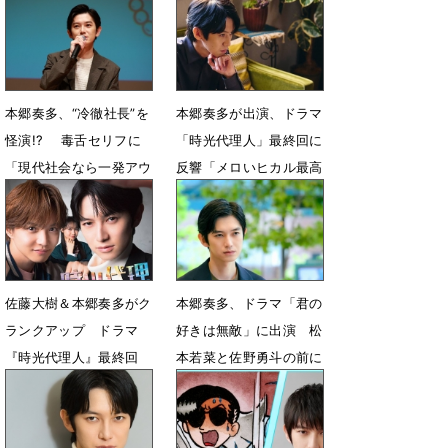
本郷奏多、“冷徹社長”を
本郷奏多が出演、ドラマ
怪演!? 毒舌セリフに
「時光代理人」最終回に
「現代社会なら一発アウ
反響「メロいヒカル最高
ト」
でした！」
7月7日 08時00分
6月15日 07時00分
佐藤大樹＆本郷奏多がク
本郷奏多、ドラマ「君の
ランクアップ ドラマ
好きは無敵」に出演 松
『時光代理人』最終回
本若菜と佐野勇斗の前に
へ 撮影秘話とバディの
立ちはだかる社長役
絆
6月11日 06時00分
6月12日 22時38分