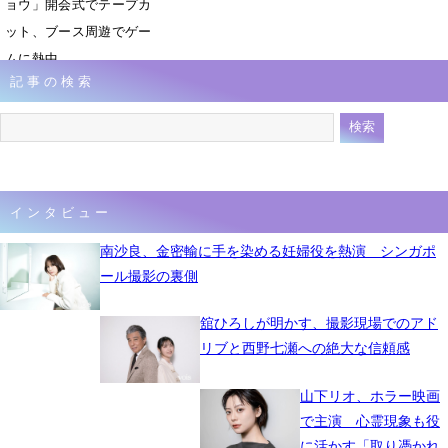
ョウ」開会式でテープカ
ット、ブース周遊でゲー
ムに熱中
記事の検索
9月26日 07時33分
インタビュー
南沙良、金密輸に手を染める妊婦役を熱演 シンガポ
ール撮影の裏側
舘ひろしが明かす、撮影現場でのアド
リブと西野七瀬への絶大な信頼感
山下リオ、ホラー映画
で主演 心霊現象も役
に活かす「取り憑かれ