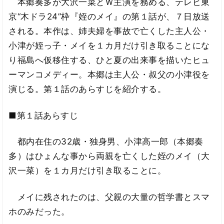
本郷奏多が大沢一菜とＷ主演を務める、テレビ東
京“木ドラ24”枠『姪のメイ』の第１話が、７日放送
される。本作は、姉夫婦を事故で亡くした主人公・
小津が姪っ子・メイを１カ月だけ引き取ることにな
り福島へ仮移住する、ひと夏の出来事を描いたヒュ
ーマンコメディー。本郷は主人公・叔父の小津役を
演じる。第１話のあらすじを紹介する。
■第１話あらすじ
都内在住の32歳・独身男、小津高一郎（本郷奏
多）はひょんな事から両親を亡くした姪のメイ（大
沢一菜）を１カ月だけ引き取ることに。
メイに残されたのは、父親の大量の哲学書とスマ
ホのみだった。