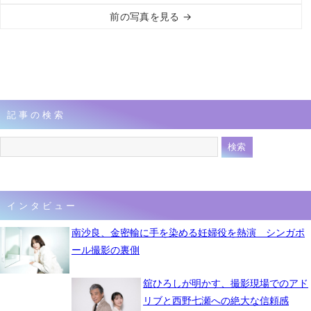
前の写真を見る →
記事の検索
インタビュー
南沙良、金密輸に手を染める妊婦役を熱演 シンガポ
ール撮影の裏側
舘ひろしが明かす、撮影現場でのアド
リブと西野七瀬への絶大な信頼感