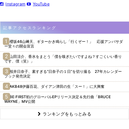
Instagram
YouTube
記事アクセスランキング
櫻坂46山﨑天、ギターかき鳴らし「行くぞー！」 応援アンバサダ
ー堂々の開会宣言
山田涼介、香水をまとう「僕を嗅ぎたいですよね？すごくいい香り
です、僕（笑）」
桜井日奈子、素すぎる“日奈子の１日”を切り撮る 27年カレンダー
ブック発売決定
AKB48伊藤百花、ダイアン津田の生「スー！」に大興奮
BE:FIRST初のグローバルEPリリース決定＆先行曲「BRUCE
WAYNE」MV公開
ランキングをもっとみる