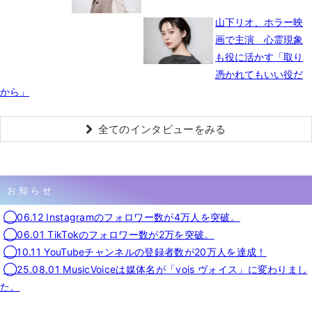
山下リオ、ホラー映
画で主演 心霊現象
も役に活かす「取り
憑かれてもいい役だ
から」
全てのインタビューをみる
お知らせ
◯06.12 Instagramのフォロワー数が4万人を突破。
◯06.01 TikTokのフォロワー数が2万を突破。
◯10.11 YouTubeチャンネルの登録者数が20万人を達成！
◯25.08.01 MusicVoiceは媒体名が「vois ヴォイス」に変わりまし
た。