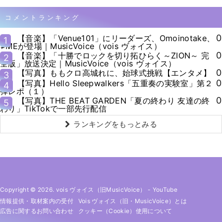
コメントランキング
0
【音楽】「Venue101」にリーダーズ、Omoinotake、
1
≠MEが登場｜MusicVoice（vois ヴォイス）
0
【音楽】「十勝でロックを切り拓ひらく～ZION～ 完
2
全版」放送決定｜MusicVoice（vois ヴォイス）
0
【写真】ももクロ高城れに、始球式挑戦【エンタメ】
3
0
【写真】Hello Sleepwalkers「五重奏の実験室」第２
4
弾レポ（１）
0
【写真】THE BEAT GARDEN「夏の終わり 友達の終
5
わり」TikTokで一部先行配信
ランキングをもっとみる
Copyright © 2026. vois ヴォイス（旧MusicVoice）
-
YouTube
情報提供・取材案内の受付
Vois ヴォイス（旧・MusicVoice）とは
広告に関するお問い合わせ
クッキー（cookie）使用について