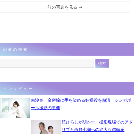
前の写真を見る →
記事の検索
インタビュー
南沙良、金密輸に手を染める妊婦役を熱演 シンガポ
ール撮影の裏側
舘ひろしが明かす、撮影現場でのアド
リブと西野七瀬への絶大な信頼感