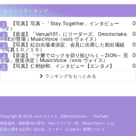
コメントランキング
0
【写真】写真・「Stay Together」インタビュー
1
（２）
0
【音楽】「Venue101」にリーダーズ、Omoinotake、
2
≠MEが登場｜MusicVoice（vois ヴォイス）
0
【写真】紅白出場者決定、会見に出席した初出場組
3
（写真１０／１０）
0
【音楽】「十勝でロックを切り拓ひらく～ZION～ 完
4
全版」放送決定｜MusicVoice（vois ヴォイス）
0
【写真】仁村紗和、インタビュー【エンタメ】
5
ランキングをもっとみる
Copyright © 2026. vois ヴォイス（旧MusicVoice）
-
YouTube
情報提供・取材案内の受付
Vois ヴォイス（旧・MusicVoice）とは
広告に関するお問い合わせ
クッキー（cookie）使用について