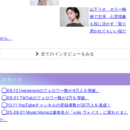
山下リオ、ホラー映
画で主演 心霊現象
も役に活かす「取り
憑かれてもいい役だ
から」
全てのインタビューをみる
お知らせ
◯06.12 Instagramのフォロワー数が4万人を突破。
◯06.01 TikTokのフォロワー数が2万を突破。
◯10.11 YouTubeチャンネルの登録者数が20万人を達成！
◯25.08.01 MusicVoiceは媒体名が「vois ヴォイス」に変わりまし
た。