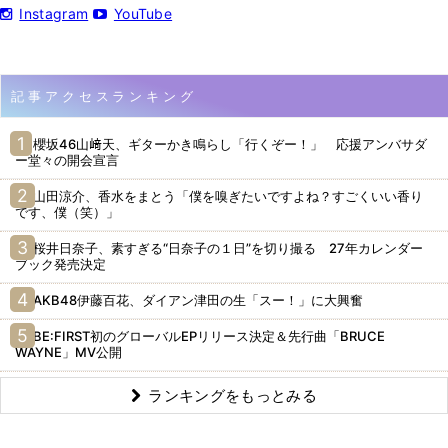
Instagram
YouTube
記事アクセスランキング
櫻坂46山﨑天、ギターかき鳴らし「行くぞー！」 応援アンバサダ
ー堂々の開会宣言
山田涼介、香水をまとう「僕を嗅ぎたいですよね？すごくいい香り
です、僕（笑）」
桜井日奈子、素すぎる“日奈子の１日”を切り撮る 27年カレンダー
ブック発売決定
AKB48伊藤百花、ダイアン津田の生「スー！」に大興奮
BE:FIRST初のグローバルEPリリース決定＆先行曲「BRUCE
WAYNE」MV公開
ランキングをもっとみる