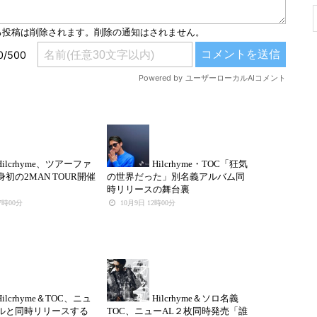
Hilcrhyme、ツアーファ
Hilcrhyme・TOC「狂気
初の2MAN TOUR開催
の世界だった」別名義アルバム同
時リリースの舞台裏
07時00分
10月9日 12時00分
Hilcrhyme＆TOC、ニュ
Hilcrhyme＆ソロ名義
ルと同時リリースする
TOC、ニューAL２枚同時発売「誰