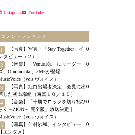
Instagram
YouTube
コメントランキング
0
【写真】写真・「Stay Together」イ
1
ンタビュー（２）
0
【音楽】「Venue101」にリーダー
2
ズ、Omoinotake、≠MEが登場｜
MusicVoice（vois ヴォイス）
0
【写真】紅白出場者決定、会見に出
3
席した初出場組（写真１０／１０）
0
【音楽】「十勝でロックを切り拓ひ
4
らく～ZION～ 完全版」放送決定｜
MusicVoice（vois ヴォイス）
0
【写真】仁村紗和、インタビュー
5
【エンタメ】