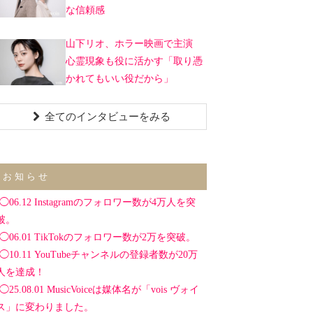
な信頼感
山下リオ、ホラー映画で主演
心霊現象も役に活かす「取り憑
かれてもいい役だから」
全てのインタビューをみる
お知らせ
◯06.12 Instagramのフォロワー数が4万人を突
破。
◯06.01 TikTokのフォロワー数が2万を突破。
◯10.11 YouTubeチャンネルの登録者数が20万
人を達成！
◯25.08.01 MusicVoiceは媒体名が「vois ヴォイ
ス」に変わりました。