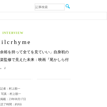
音楽
エンタメ
インタビュー
動画
連載
INTERVIEW
フォト
Hilcrhyme
余裕を持って全てを見ていい」自身初の
楽監修で見えた未来：映画『尾かしら付
。』
記者：村上順一
写真：村上順一
掲載：23年08月17日
読了時間：約9分