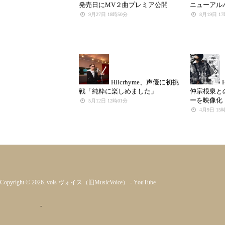
発売日にMV２曲プレミア公開
ニューアル
9月27日 18時50分
8月19日 1
Hilcrhyme、声優に初挑
戦「純粋に楽しめました」
仲宗根泉と
ーを映像化
5月12日 12時01分
4月9日 15
Copyright © 2026. vois ヴォイス（旧MusicVoice）
-
YouTube
-