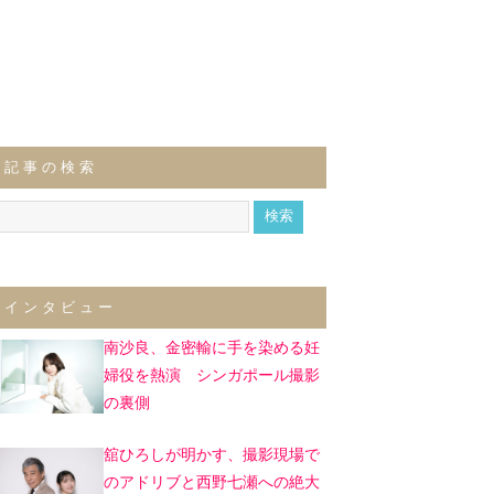
記事の検索
インタビュー
南沙良、金密輸に手を染める妊
婦役を熱演 シンガポール撮影
の裏側
舘ひろしが明かす、撮影現場で
のアドリブと西野七瀬への絶大