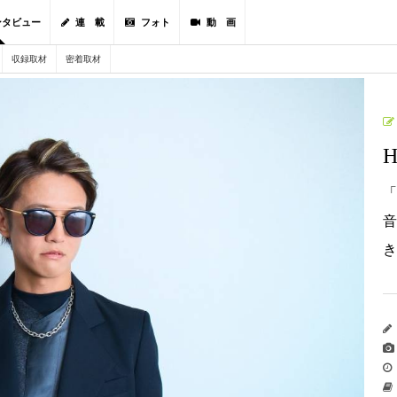
ンタビュー
連 載
フォト
動 画
収録取材
密着取材
「
音
き