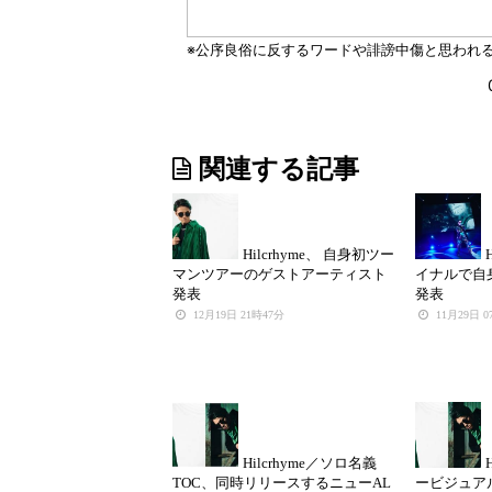
関連する記事
Hilcrhyme、 自身初ツー
マンツアーのゲストアーティスト
イナルで自身
発表
発表
12月19日 21時47分
11月29日 
Hilcrhyme／ソロ名義
TOC、同時リリースするニューAL
ービジュア