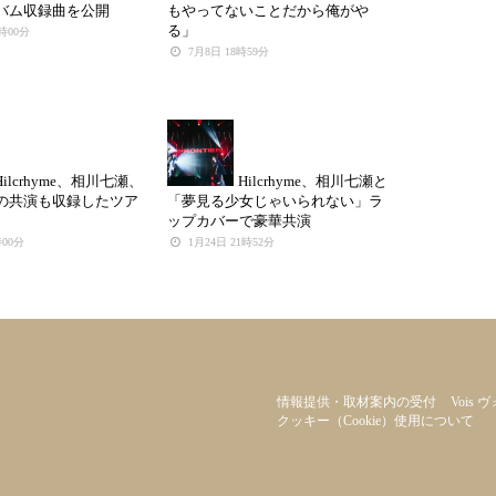
バム収録曲を公開
もやってないことだから俺がや
る」
7時00分
7月8日 18時59分
Hilcrhyme、相川七瀬、
Hilcrhyme、相川七瀬と
の共演も収録したツア
「夢見る少女じゃいられない」ラ
ップカバーで豪華共演
時00分
1月24日 21時52分
情報提供・取材案内の受付
Vois 
クッキー（cookie）使用について