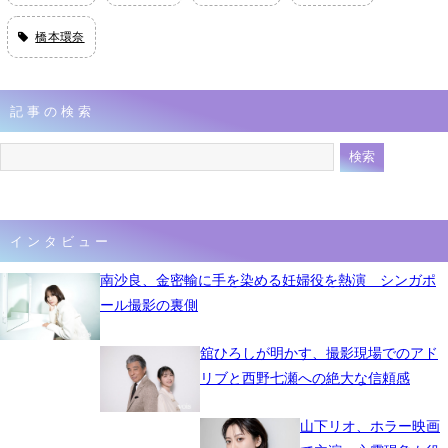
橋本環奈
記事の検索
インタビュー
南沙良、金密輸に手を染める妊婦役を熱演 シンガポ
ール撮影の裏側
舘ひろしが明かす、撮影現場でのアド
リブと西野七瀬への絶大な信頼感
山下リオ、ホラー映画