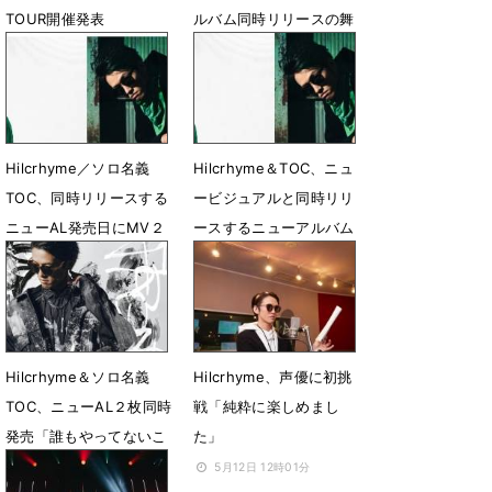
TOUR開催発表
ルバム同時リリースの舞
台裏
11月29日 07時00分
10月9日 12時00分
Hilcrhyme／ソロ名義
Hilcrhyme＆TOC、ニュ
TOC、同時リリースする
ービジュアルと同時リリ
ニューAL発売日にMV２
ースするニューアルバム
曲プレミア公開
収録曲を公開
9月27日 18時50分
8月19日 17時00分
Hilcrhyme＆ソロ名義
Hilcrhyme、声優に初挑
TOC、ニューAL２枚同時
戦「純粋に楽しめまし
発売「誰もやってないこ
た」
とだから俺がやる」
5月12日 12時01分