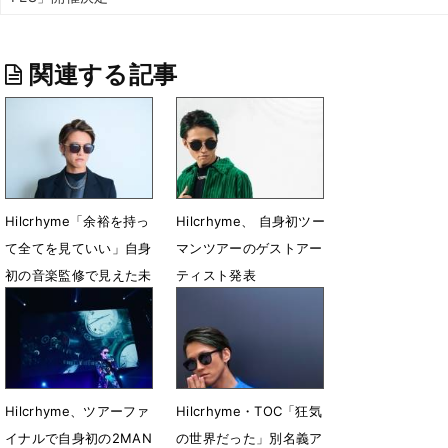
関連する記事
Hilcrhyme「余裕を持っ
Hilcrhyme、 自身初ツー
て全てを見ていい」自身
マンツアーのゲストアー
初の音楽監修で見えた未
ティスト発表
来
12月19日 21時47分
8月17日 18時00分
Hilcrhyme、ツアーファ
Hilcrhyme・TOC「狂気
イナルで自身初の2MAN
の世界だった」別名義ア