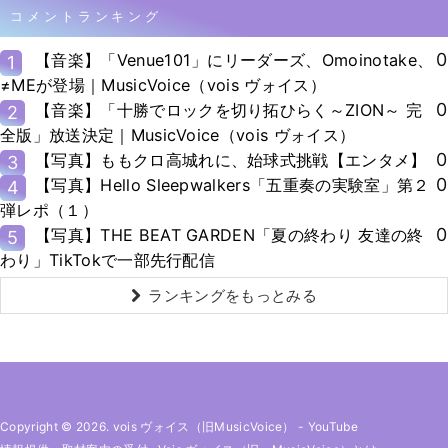
コメントランキング
0
【音楽】「Venue101」にリーダーズ、Omoinotake、
1
≠MEが登場｜MusicVoice（vois ヴォイス）
0
【音楽】「十勝でロックを切り拓ひらく～ZION～ 完
2
全版」放送決定｜MusicVoice（vois ヴォイス）
0
【写真】ももクロ高城れに、始球式挑戦【エンタメ】
3
0
【写真】Hello Sleepwalkers「五重奏の実験室」第２
4
弾レポ（１）
0
【写真】THE BEAT GARDEN「夏の終わり 友達の終
5
わり」TikTokで一部先行配信
ランキングをもっとみる
Copyright © 2026. vois ヴォイス（旧MusicVoice）
-
YouTube