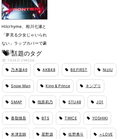
7月8日 18時59分
Hilcrhyme、相川七瀬と
「夢見る少女じゃいられ
ない」ラップカバーで豪
華共演
話題のタグ
1月24日 21時52分
乃木坂46
AKB48
BE:FIRST
NiziU
Snow Man
King & Prince
キンプリ
SMAP
指原莉乃
STU48
JO1
香取慎吾
BTS
TWICE
YOSHIKI
米津玄師
星野源
佐野勇斗
＝LOVE