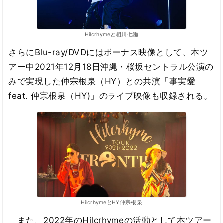
Hilcrhymeと相川七瀬
さらにBlu-ray/DVDにはボーナス映像として、本ツ
アー中2021年12月18日沖縄・桜坂セントラル公演の
みで実現した仲宗根泉（HY）との共演「事実愛
feat. 仲宗根泉（HY)」のライブ映像も収録される。
HilcrhymeとHY仲宗根泉
また、2022年のHilcrhymeの活動として本ツアー