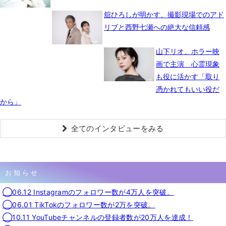
舘ひろしが明かす、撮影現場でのアド
リブと西野七瀬への絶大な信頼感
山下リオ、ホラー映
画で主演 心霊現象
も役に活かす「取り
憑かれてもいい役だ
から」
全てのインタビューをみる
お知らせ
◯06.12 Instagramのフォロワー数が4万人を突破。
◯06.01 TikTokのフォロワー数が2万を突破。
◯10.11 YouTubeチャンネルの登録者数が20万人を達成！