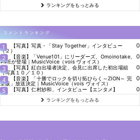
ランキングをもっとみる
コメントランキング
0
【写真】写真・「Stay Together」インタビュー
1
（２）
0
【音楽】「Venue101」にリーダーズ、Omoinotake、
2
≠MEが登場｜MusicVoice（vois ヴォイス）
0
【写真】紅白出場者決定、会見に出席した初出場組
3
（写真１０／１０）
0
【音楽】「十勝でロックを切り拓ひらく～ZION～ 完
4
全版」放送決定｜MusicVoice（vois ヴォイス）
0
【写真】仁村紗和、インタビュー【エンタメ】
5
ランキングをもっとみる