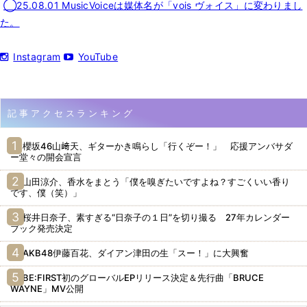
◯25.08.01 MusicVoiceは媒体名が「vois ヴォイス」に変わりまし
た。
Instagram
YouTube
記事アクセスランキング
櫻坂46山﨑天、ギターかき鳴らし「行くぞー！」 応援アンバサダ
ー堂々の開会宣言
山田涼介、香水をまとう「僕を嗅ぎたいですよね？すごくいい香り
です、僕（笑）」
桜井日奈子、素すぎる“日奈子の１日”を切り撮る 27年カレンダー
ブック発売決定
AKB48伊藤百花、ダイアン津田の生「スー！」に大興奮
BE:FIRST初のグローバルEPリリース決定＆先行曲「BRUCE
WAYNE」MV公開