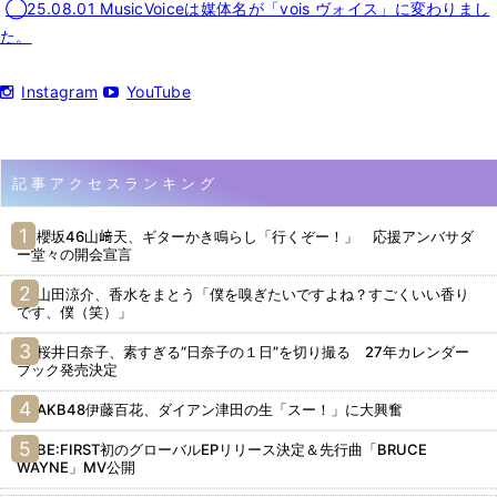
◯25.08.01 MusicVoiceは媒体名が「vois ヴォイス」に変わりまし
た。
Instagram
YouTube
記事アクセスランキング
櫻坂46山﨑天、ギターかき鳴らし「行くぞー！」 応援アンバサダ
ー堂々の開会宣言
山田涼介、香水をまとう「僕を嗅ぎたいですよね？すごくいい香り
です、僕（笑）」
桜井日奈子、素すぎる“日奈子の１日”を切り撮る 27年カレンダー
ブック発売決定
AKB48伊藤百花、ダイアン津田の生「スー！」に大興奮
BE:FIRST初のグローバルEPリリース決定＆先行曲「BRUCE
WAYNE」MV公開