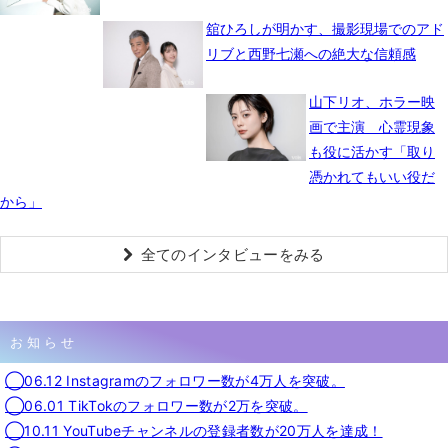
舘ひろしが明かす、撮影現場でのアド
リブと西野七瀬への絶大な信頼感
山下リオ、ホラー映
画で主演 心霊現象
も役に活かす「取り
憑かれてもいい役だ
から」
全てのインタビューをみる
お知らせ
◯06.12 Instagramのフォロワー数が4万人を突破。
◯06.01 TikTokのフォロワー数が2万を突破。
◯10.11 YouTubeチャンネルの登録者数が20万人を達成！