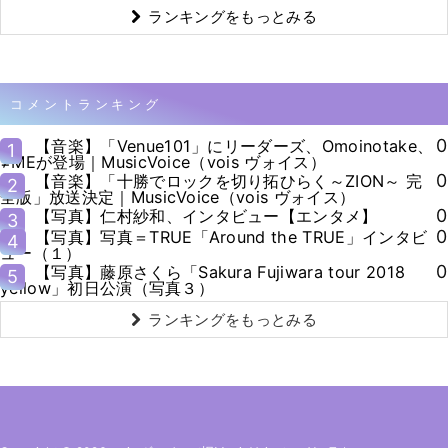
ランキングをもっとみる
コメントランキング
0
【音楽】「Venue101」にリーダーズ、Omoinotake、
1
≠MEが登場｜MusicVoice（vois ヴォイス）
0
【音楽】「十勝でロックを切り拓ひらく～ZION～ 完
2
全版」放送決定｜MusicVoice（vois ヴォイス）
0
【写真】仁村紗和、インタビュー【エンタメ】
3
0
【写真】写真＝TRUE「Around the TRUE」インタビ
4
ュー（１）
0
【写真】藤原さくら「Sakura Fujiwara tour 2018
5
yellow」初日公演（写真３）
ランキングをもっとみる