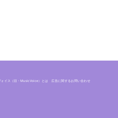
 ヴォイス（旧・MusicVoice）とは
広告に関するお問い合わせ