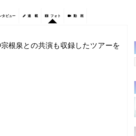
ンタビュー
連 載
フォト
動 画
瀬、仲宗根泉との共演も収録したツアーを