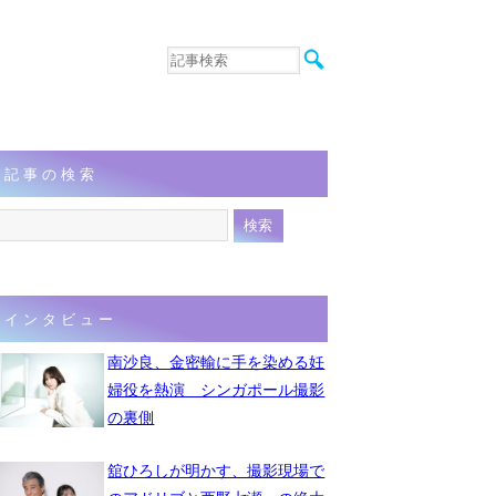
音楽
エンタメ
インタビュー
動画
記事の検索
連載
フォト
インタビュー
南沙良、金密輸に手を染める妊
婦役を熱演 シンガポール撮影
の裏側
舘ひろしが明かす、撮影現場で