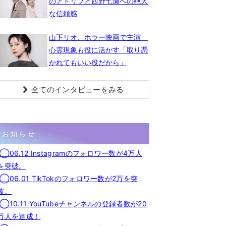
のアドリブと西野七瀬への絶大
な信頼感
山下リオ、ホラー映画で主演
心霊現象も役に活かす「取り憑
かれてもいい役だから」
全てのインタビューをみる
お知らせ
◯06.12 Instagramのフォロワー数が4万人
を突破。
◯06.01 TikTokのフォロワー数が2万を突
破。
◯10.11 YouTubeチャンネルの登録者数が20
万人を達成！