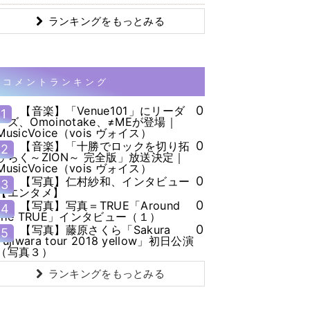
ランキングをもっとみる
コメントランキング
0
【音楽】「Venue101」にリーダ
1
ーズ、Omoinotake、≠MEが登場｜
MusicVoice（vois ヴォイス）
0
【音楽】「十勝でロックを切り拓
2
ひらく～ZION～ 完全版」放送決定｜
MusicVoice（vois ヴォイス）
0
【写真】仁村紗和、インタビュー
3
【エンタメ】
0
【写真】写真＝TRUE「Around
4
the TRUE」インタビュー（１）
0
【写真】藤原さくら「Sakura
5
Fujiwara tour 2018 yellow」初日公演
（写真３）
ランキングをもっとみる