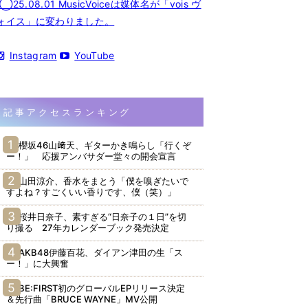
◯25.08.01 MusicVoiceは媒体名が「vois ヴ
ォイス」に変わりました。
Instagram
YouTube
記事アクセスランキング
櫻坂46山﨑天、ギターかき鳴らし「行くぞ
ー！」 応援アンバサダー堂々の開会宣言
山田涼介、香水をまとう「僕を嗅ぎたいで
すよね？すごくいい香りです、僕（笑）」
桜井日奈子、素すぎる“日奈子の１日”を切
り撮る 27年カレンダーブック発売決定
AKB48伊藤百花、ダイアン津田の生「ス
ー！」に大興奮
BE:FIRST初のグローバルEPリリース決定
＆先行曲「BRUCE WAYNE」MV公開