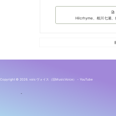
Hilcrhyme、相川
Copyright © 2026. vois ヴォイス（旧MusicVoice）
-
YouTube
-