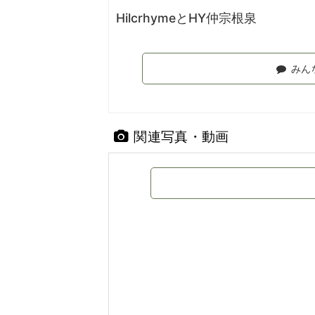
HilcrhymeとHY仲宗根泉
みん
関連写真・動画