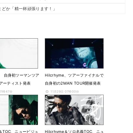
まどか「精一杯頑張ります！」
yme、 自身初ツーマンツア
Hilcrhyme、ツアーファイナルで
アーティスト発表
自身初の2MAN TOUR開催発表
21時47分
11月29日 07時00分
me＆TOC、ニュービジュ
Hilcrhyme＆ソロ名義TOC、ニュ