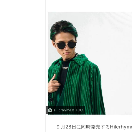
Hilcrhyme＆TOC
９月28日に同時発売するHilcrhy