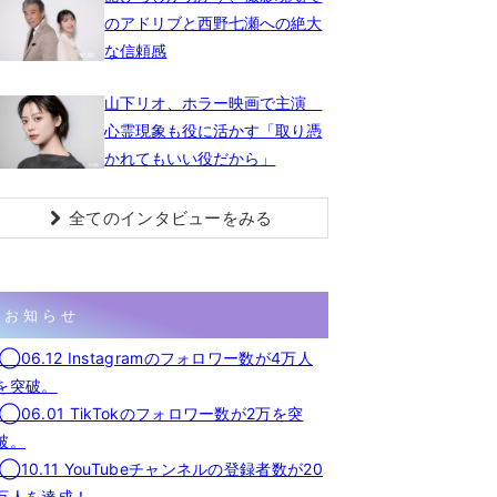
のアドリブと西野七瀬への絶大
な信頼感
山下リオ、ホラー映画で主演
心霊現象も役に活かす「取り憑
かれてもいい役だから」
全てのインタビューをみる
お知らせ
◯06.12 Instagramのフォロワー数が4万人
を突破。
◯06.01 TikTokのフォロワー数が2万を突
破。
◯10.11 YouTubeチャンネルの登録者数が20
万人を達成！