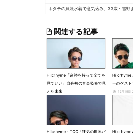
ホタテの貝殻水着で意気込み、33歳・雪野
関連する記事
Hilcrhyme「余裕を持って全てを
Hilcrh
見ていい」自身初の音楽監修で見
ーのゲスト
えた未来
12月19日 
8月17日 18時00分
Hilcrhyme・TOC「狂気の世界だ
Hilcrhy