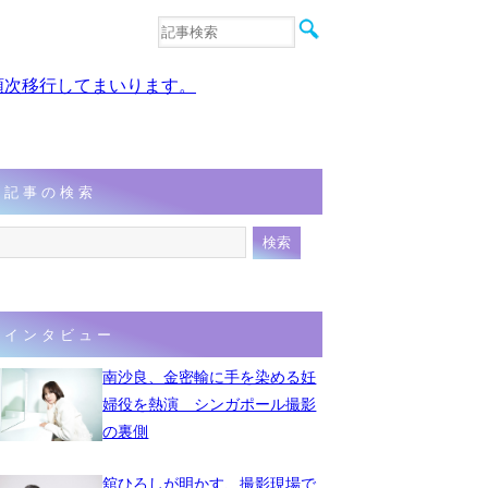
音楽
エンタメ
、順次移行してまいります。
インタビュー
動画
連載
フォト
記事の検索
インタビュー
南沙良、金密輸に手を染める妊
婦役を熱演 シンガポール撮影
の裏側
舘ひろしが明かす、撮影現場で