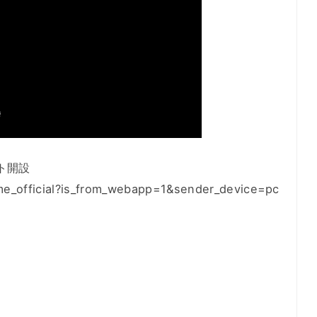
ウント開設
me_official?is_from_webapp=1&sender_device=pc