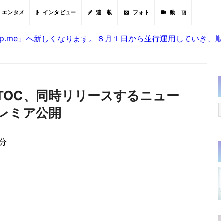
エンタメ
インタビュー
連 載
フォト
動 画
sjp.me」へ新しくなります。８月１日から並行運用していき
名義TOC、同時リリースするニュー
プレミア公開
0分