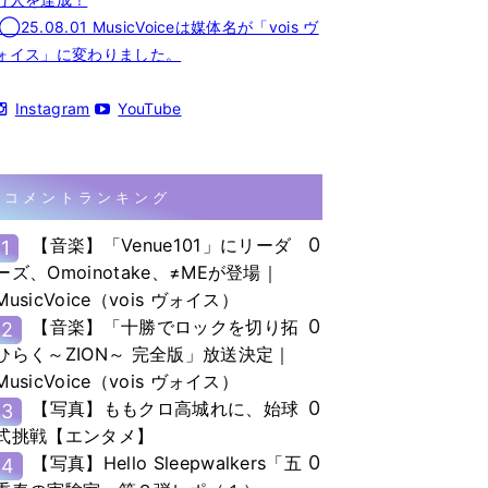
◯25.08.01 MusicVoiceは媒体名が「vois ヴ
ォイス」に変わりました。
Instagram
YouTube
コメントランキング
0
【音楽】「Venue101」にリーダ
1
ーズ、Omoinotake、≠MEが登場｜
MusicVoice（vois ヴォイス）
0
【音楽】「十勝でロックを切り拓
2
ひらく～ZION～ 完全版」放送決定｜
MusicVoice（vois ヴォイス）
0
【写真】ももクロ高城れに、始球
3
式挑戦【エンタメ】
0
【写真】Hello Sleepwalkers「五
4