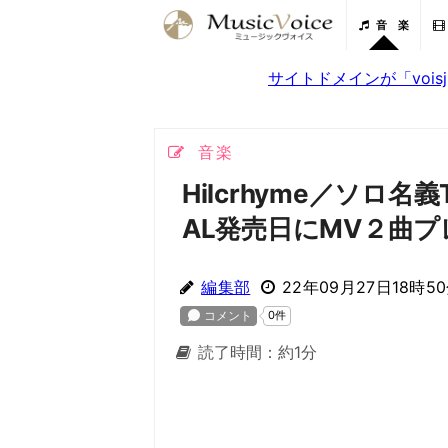
音 楽
サイトドメインが「voi
音楽
Hilcrhyme／ソロ
AL発売日にMV２曲
編集部
22年09月27日18時5
読了時間：約1分