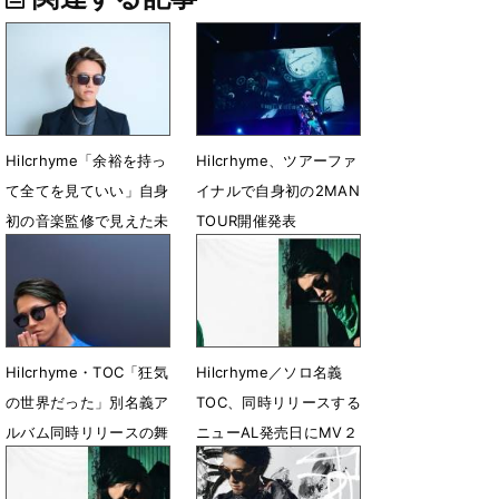
Hilcrhyme「余裕を持っ
Hilcrhyme、ツアーファ
て全てを見ていい」自身
イナルで自身初の2MAN
初の音楽監修で見えた未
TOUR開催発表
来
11月29日 07時00分
8月17日 18時00分
Hilcrhyme・TOC「狂気
Hilcrhyme／ソロ名義
の世界だった」別名義ア
TOC、同時リリースする
ルバム同時リリースの舞
ニューAL発売日にMV２
台裏
曲プレミア公開
10月9日 12時00分
9月27日 18時50分