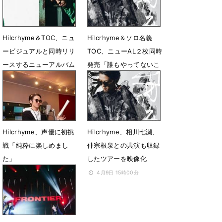
Hilcrhyme＆TOC、ニュ
Hilcrhyme＆ソロ名義
ービジュアルと同時リリ
TOC、ニューAL２枚同時
ースするニューアルバム
発売「誰もやってないこ
収録曲を公開
とだから俺がやる」
8月19日 17時00分
7月8日 18時59分
Hilcrhyme、声優に初挑
Hilcrhyme、相川七瀬、
戦「純粋に楽しめまし
仲宗根泉との共演も収録
た」
したツアーを映像化
5月12日 12時01分
4月9日 15時00分