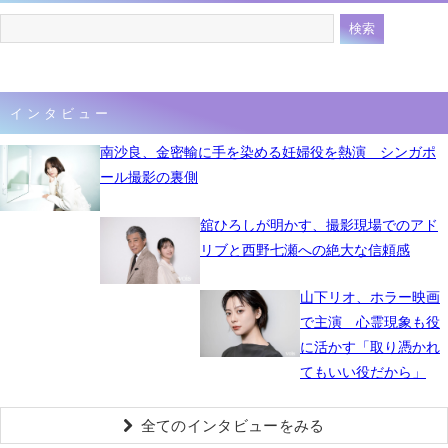
インタビュー
南沙良、金密輸に手を染める妊婦役を熱演 シンガポ
ール撮影の裏側
舘ひろしが明かす、撮影現場でのアド
リブと西野七瀬への絶大な信頼感
山下リオ、ホラー映画
で主演 心霊現象も役
に活かす「取り憑かれ
てもいい役だから」
全てのインタビューをみる