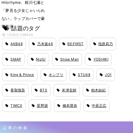
Hilcrhyme、相川七瀬と
「夢見る少女じゃいられ
ない」ラップカバーで豪
華共演
話題のタグ
1月24日 21時52分
AKB48
乃木坂46
BE:FIRST
指原莉乃
SMAP
NiziU
Snow Man
YOSHIKI
King & Prince
キンプリ
STU48
JO1
香取慎吾
BTS
米津玄師
柏木由紀
TWICE
星野源
橋本環奈
中居正広
記事の検索