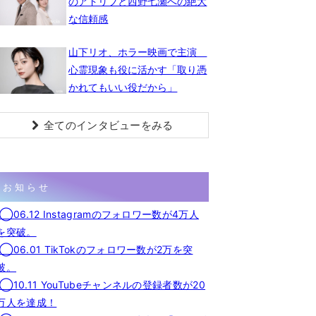
のアドリブと西野七瀬への絶大
な信頼感
山下リオ、ホラー映画で主演
心霊現象も役に活かす「取り憑
かれてもいい役だから」
全てのインタビューをみる
お知らせ
◯06.12 Instagramのフォロワー数が4万人
を突破。
◯06.01 TikTokのフォロワー数が2万を突
破。
◯10.11 YouTubeチャンネルの登録者数が20
万人を達成！