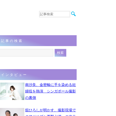
音楽
エンタメ
インタビュー
動画
記事の検索
連載
フォト
インタビュー
南沙良、金密輸に手を染める妊
婦役を熱演 シンガポール撮影
の裏側
舘ひろしが明かす、撮影現場で