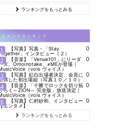
ランキングをもっとみる
コメントランキング
0
【写真】写真・「Stay
1
Together」インタビュー（２）
0
【音楽】「Venue101」にリーダ
2
ーズ、Omoinotake、≠MEが登場｜
MusicVoice（vois ヴォイス）
0
【写真】紅白出場者決定、会見に
3
出席した初出場組（写真１０／１０）
0
【音楽】「十勝でロックを切り拓
4
ひらく～ZION～ 完全版」放送決定｜
MusicVoice（vois ヴォイス）
0
【写真】仁村紗和、インタビュー
5
【エンタメ】
ランキングをもっとみる