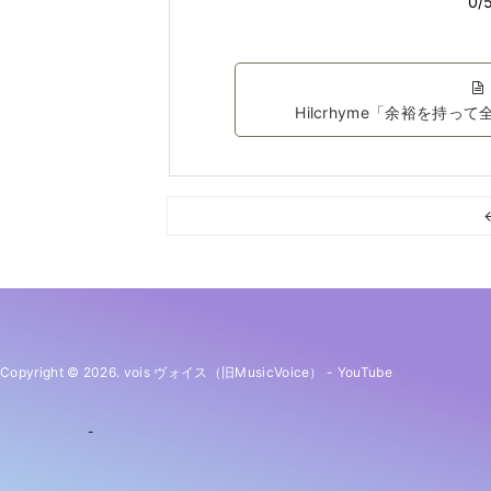
Hilcrhyme「余裕を持
Copyright © 2026. vois ヴォイス（旧MusicVoice）
-
YouTube
-