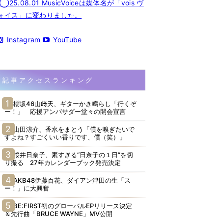
◯25.08.01 MusicVoiceは媒体名が「vois ヴ
ォイス」に変わりました。
Instagram
YouTube
記事アクセスランキング
櫻坂46山﨑天、ギターかき鳴らし「行くぞ
ー！」 応援アンバサダー堂々の開会宣言
山田涼介、香水をまとう「僕を嗅ぎたいで
すよね？すごくいい香りです、僕（笑）」
桜井日奈子、素すぎる“日奈子の１日”を切
り撮る 27年カレンダーブック発売決定
AKB48伊藤百花、ダイアン津田の生「ス
ー！」に大興奮
BE:FIRST初のグローバルEPリリース決定
＆先行曲「BRUCE WAYNE」MV公開