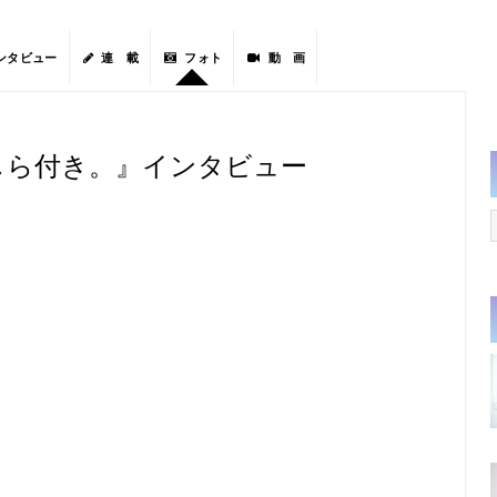
ンタビュー
連 載
フォト
動 画
尾かしら付き。』インタビュー