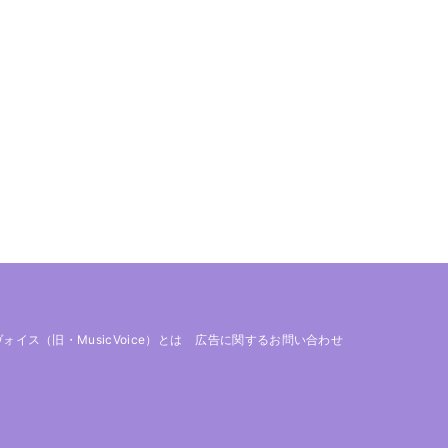
 ヴォイス（旧・MusicVoice）とは
広告に関するお問い合わせ