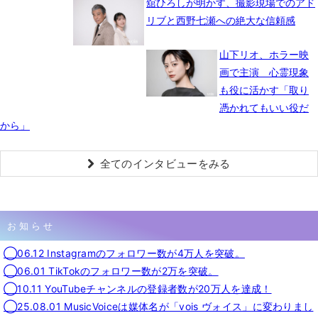
舘ひろしが明かす、撮影現場でのアド
リブと西野七瀬への絶大な信頼感
山下リオ、ホラー映
画で主演 心霊現象
も役に活かす「取り
憑かれてもいい役だ
から」
全てのインタビューをみる
お知らせ
◯06.12 Instagramのフォロワー数が4万人を突破。
◯06.01 TikTokのフォロワー数が2万を突破。
◯10.11 YouTubeチャンネルの登録者数が20万人を達成！
◯25.08.01 MusicVoiceは媒体名が「vois ヴォイス」に変わりまし