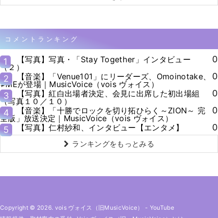
コメントランキング
0
【写真】写真・「Stay Together」インタビュー
1
（２）
0
【音楽】「Venue101」にリーダーズ、Omoinotake、
2
≠MEが登場｜MusicVoice（vois ヴォイス）
0
【写真】紅白出場者決定、会見に出席した初出場組
3
（写真１０／１０）
0
【音楽】「十勝でロックを切り拓ひらく～ZION～ 完
4
全版」放送決定｜MusicVoice（vois ヴォイス）
0
【写真】仁村紗和、インタビュー【エンタメ】
5
ランキングをもっとみる
Copyright © 2026. vois ヴォイス（旧MusicVoice）
-
YouTube