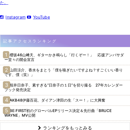
た。
Instagram
YouTube
記事アクセスランキング
櫻坂46山﨑天、ギターかき鳴らし「行くぞー！」 応援アンバサダ
ー堂々の開会宣言
山田涼介、香水をまとう「僕を嗅ぎたいですよね？すごくいい香り
です、僕（笑）」
桜井日奈子、素すぎる“日奈子の１日”を切り撮る 27年カレンダー
ブック発売決定
AKB48伊藤百花、ダイアン津田の生「スー！」に大興奮
BE:FIRST初のグローバルEPリリース決定＆先行曲「BRUCE
WAYNE」MV公開
ランキングをもっとみる