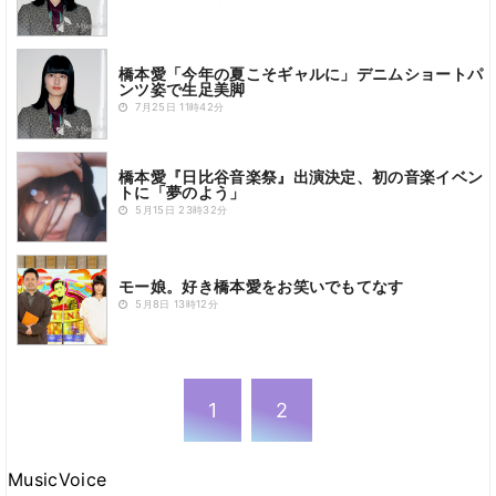
橋本愛「今年の夏こそギャルに」デニムショートパ
ンツ姿で生足美脚
7月25日 11時42分
橋本愛『日比谷音楽祭』出演決定、初の音楽イベン
トに「夢のよう」
5月15日 23時32分
モー娘。好き橋本愛をお笑いでもてなす
5月8日 13時12分
1
2
MusicVoice