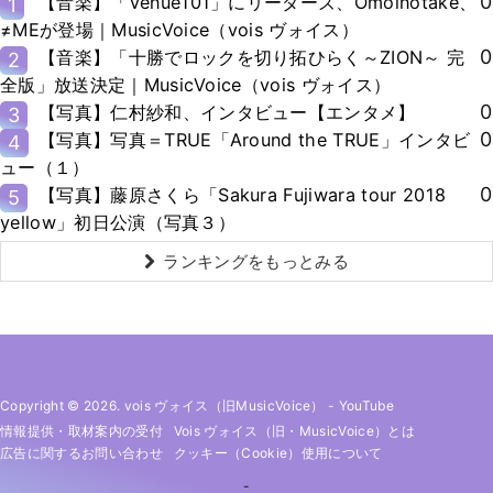
0
【音楽】「Venue101」にリーダーズ、Omoinotake、
1
≠MEが登場｜MusicVoice（vois ヴォイス）
0
【音楽】「十勝でロックを切り拓ひらく～ZION～ 完
2
全版」放送決定｜MusicVoice（vois ヴォイス）
0
【写真】仁村紗和、インタビュー【エンタメ】
3
0
【写真】写真＝TRUE「Around the TRUE」インタビ
4
ュー（１）
0
【写真】藤原さくら「Sakura Fujiwara tour 2018
5
yellow」初日公演（写真３）
ランキングをもっとみる
Copyright © 2026. vois ヴォイス（旧MusicVoice）
-
YouTube
情報提供・取材案内の受付
Vois ヴォイス（旧・MusicVoice）とは
広告に関するお問い合わせ
クッキー（cookie）使用について
-