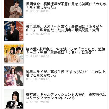
風間俊介、横浜流星が不意に見せる笑顔に「めちゃ
くちゃ嬉しかった」
12月15日 07時00分
横浜流星、大河「べらぼう」最終回に「ありがた
山！」 印象的だった共演者に爆笑問題・太田
12月14日 20時41分
橋本愛×瀬戸康史 W主演ドラマ「にこたま」追加
キャスト発表 主題歌は「くるり」に決定
12月9日 15時00分
池田エライザ、高校生役で“すっぴん!?”「これ以上
引けるものがない」
5月19日 19時24分
橋本愛、ギャルファッションも大好き 高校時代は
ロリータファッションにハマる
5月16日 19時06分