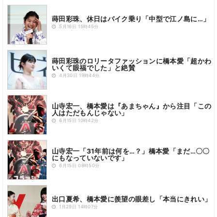
蒔田彩珠、休日はバイク乗り「中型で江ノ島に…」
5月16日 15時45分
蒔田彩珠のロリータファッションに橋本愛「超かわ
いくて眼福でした」と絶賛
4月30日 19時44分
山寺宏一、橋本愛は『あまちゃん』から注目「この
人はただもんじゃない」
6月15日 10時42分
山寺宏一「31年前は何を…？」橋本愛「まだ…〇〇
にもなっていないです」
6月15日 08時50分
出口夏希、橋本愛に羨望の眼差し「本当にきれい」
1月29日 14時07分