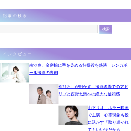
記事の検索
インタビュー
南沙良、金密輸に手を染める妊婦役を熱演 シンガポ
ール撮影の裏側
舘ひろしが明かす、撮影現場でのアド
リブと西野七瀬への絶大な信頼感
山下リオ、ホラー映画
で主演 心霊現象も役
に活かす「取り憑かれ
てもいい役だから」