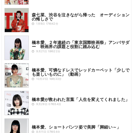
森七菜、渋谷を泣きながら帰った オーディション
の悔しさで
1月9日 17時42分
橋本愛、２年連続の「東京国際映画祭」アンバサダ
ー 映画界の課題と役割に踏み込む
9月21日 18時22分
橋本愛、可憐なドレスでレッドカーペット「少しで
も楽しいものに」（動画）
10月31日 16時33分
橋本愛が救われた言葉「人生を変えてくれました」
9月29日 07時54分
橋本愛、ショートパンツ姿で美脚「脚細い～」
8月11日 07時54分