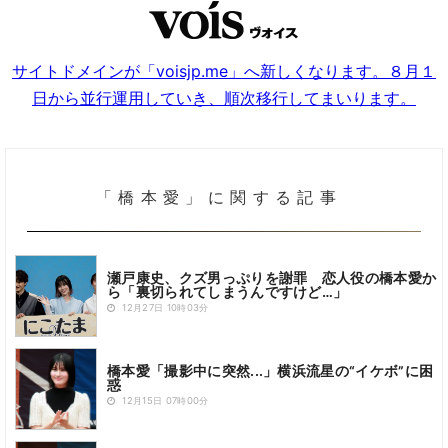
サイトドメインが「voisjp.me」へ新しくなります。８月１
日から並行運用していき、順次移行してまいります。
「橋本愛」に関する記事
瀬戸康史、クズ男っぷりを謝罪 恋人役の橋本愛か
ら「裏切られてしまうんですけど…」
12月27日 10時03分
橋本愛「撮影中に突然...」横浜流星の“イケボ”に困
惑
12月15日 07時00分