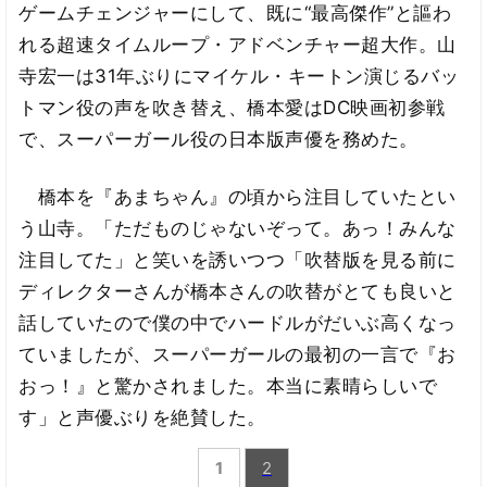
ゲームチェンジャーにして、既に“最高傑作”と謳わ
れる超速タイムループ・アドベンチャー超大作。山
寺宏一は31年ぶりにマイケル・キートン演じるバッ
トマン役の声を吹き替え、橋本愛はDC映画初参戦
で、スーパーガール役の日本版声優を務めた。
橋本を『あまちゃん』の頃から注目していたとい
う山寺。「ただものじゃないぞって。あっ！みんな
注目してた」と笑いを誘いつつ「吹替版を見る前に
ディレクターさんが橋本さんの吹替がとても良いと
話していたので僕の中でハードルがだいぶ高くなっ
ていましたが、スーパーガールの最初の一言で『お
おっ！』と驚かされました。本当に素晴らしいで
す」と声優ぶりを絶賛した。
1
2