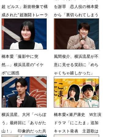
超 ビルス」新規映像で構
を謝罪 恋人役の橋本愛
成された“超激闘トレーラ
から「裏切られてしまう
ー”公開
んですけど…」
4月20日 15時00分
12月27日 10時03分
橋本愛「撮影中に突
風間俊介、横浜流星が不
然...」横浜流星の“イケ
意に見せる笑顔に「めち
ボ”に困惑
ゃくちゃ嬉しかった」
12月15日 07時00分
12月15日 07時00分
横浜流星、大河「べらぼ
橋本愛×瀬戸康史 W主演
う」最終回に「ありがた
ドラマ「にこたま」追加
山！」 印象的だった共
キャスト発表 主題歌は