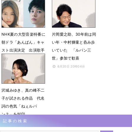
演者に爆笑問題・太田
「くるり」に決定
12月14日 20時41分
12月9日 15時00分
NHK夏の大型音楽特番に
片岡愛之助、30年前は同
朝ドラ「あんぱん」キャ
い年・中村獅童と呑み歩
スト出演決定 出演歌手
いていた 「ルパン三
とSPステージを披露
世」参加で歓喜
8月1日 13時45分
6月20日 20時04分
沢城みゆき、真の峰不二
子が試される作品 代名
詞の色気「ねぇルパ
ン？」を封印
記事の検索
6月20日 09時55分