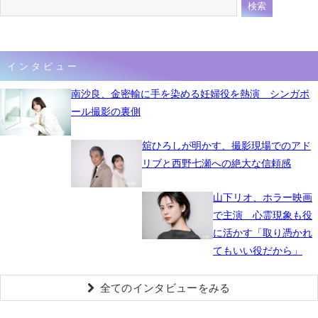
インタビュー
南沙良、金密輸に手を染める妊婦役を熱演 シンガポ
ール撮影の裏側
舘ひろしが明かす、撮影現場でのアド
リブと西野七瀬への絶大な信頼感
山下リオ、ホラー映画
で主演 心霊現象も役
に活かす「取り憑かれ
てもいい役だから」
全てのインタビューをみる