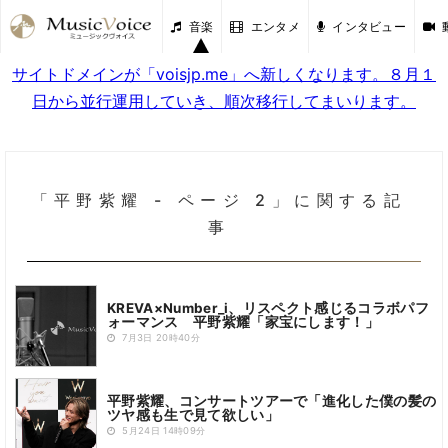
音楽
エンタメ
インタビュー
サイトドメインが「voisjp.me」へ新しくなります。８月１
日から並行運用していき、順次移行してまいります。
「平野紫耀 - ページ 2」に関する記
事
KREVA×Number_i、リスペクト感じるコラボパフ
ォーマンス 平野紫耀「家宝にします！」
7月3日 20時40分
平野紫耀、コンサートツアーで「進化した僕の髪の
ツヤ感も生で見て欲しい」
5月24日 14時09分