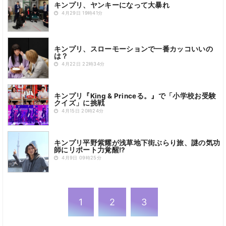
キンプリ、ヤンキーになって大暴れ
4月29日 19時41分
キンプリ、スローモーションで一番カッコいいの
は？
4月22日 22時34分
キンプリ『King & Princeる。』で「小学校お受験
クイズ」に挑戦
4月15日 20時24分
キンプリ平野紫耀が浅草地下街ぶらり旅、謎の気功
師にリポート力覚醒!?
4月9日 09時25分
1
2
3