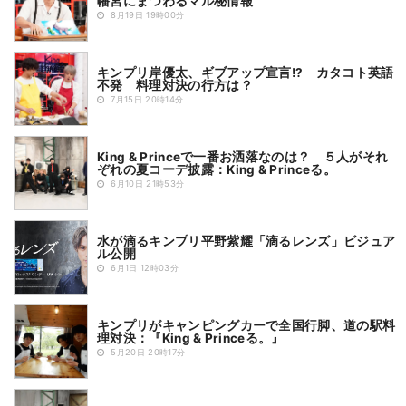
幡宮にまつわるマル秘情報
8月19日 19時00分
キンプリ岸優太、ギブアップ宣言!? カタコト英語
不発 料理対決の行方は？
7月15日 20時14分
King & Princeで一番お洒落なのは？ ５人がそれ
ぞれの夏コーデ披露：King & Princeる。
6月10日 21時53分
水が滴るキンプリ平野紫耀「滴るレンズ」ビジュア
ル公開
6月1日 12時03分
キンプリがキャンピングカーで全国行脚、道の駅料
理対決：『King & Princeる。』
5月20日 20時17分