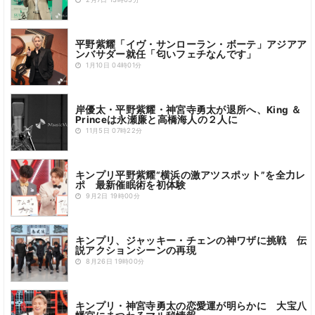
2月7日 13時05分
平野紫耀「イヴ・サンローラン・ボーテ」アジアア
ンバサダー就任「匂いフェチなんです」
1月10日 04時01分
岸優太・平野紫耀・神宮寺勇太が退所へ、King ＆
Princeは永瀬廉と高橋海人の２人に
11月5日 07時22分
キンプリ平野紫耀“横浜の激アツスポット”を全力レ
ポ 最新催眠術を初体験
9月2日 19時00分
キンプリ、ジャッキー・チェンの神ワザに挑戦 伝
説アクションシーンの再現
8月26日 19時00分
キンプリ・神宮寺勇太の恋愛運が明らかに 大宝八