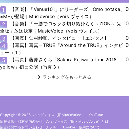
0
【音楽】「Venue101」にリーダーズ、Omoinotake、
1
≠MEが登場｜MusicVoice（vois ヴォイス）
0
【音楽】「十勝でロックを切り拓ひらく～ZION～ 完
2
全版」放送決定｜MusicVoice（vois ヴォイス）
0
【写真】仁村紗和、インタビュー【エンタメ】
3
0
【写真】写真＝TRUE「Around the TRUE」インタビ
4
ュー（１）
0
【写真】藤原さくら「Sakura Fujiwara tour 2018
5
yellow」初日公演（写真３）
ランキングをもっとみる
Copyright © 2026. vois ヴォイス（旧MusicVoice）
-
YouTube
情報提供・取材案内の受付
Vois ヴォイス（旧・MusicVoice）とは
広告に関するお問い合わせ
クッキー（cookie）使用について