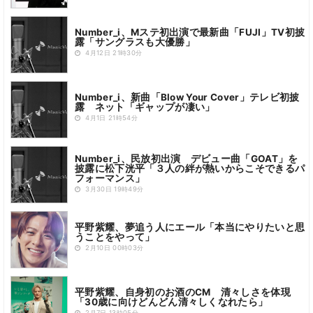
Number_i、Mステ初出演で最新曲「FUJI」TV初披
露「サングラスも大優勝」
4月12日 21時30分
Number_i、新曲「Blow Your Cover」テレビ初披
露 ネット「ギャップが凄い」
4月1日 21時54分
Number_i、民放初出演 デビュー曲「GOAT」を
披露に松下洸平「３人の絆が熱いからこそできるパ
フォーマンス」
3月30日 19時49分
平野紫耀、夢追う人にエール「本当にやりたいと思
うことをやって」
2月10日 00時03分
平野紫耀、自身初のお酒のCM 清々しさを体現
「30歳に向けどんどん清々しくなれたら」