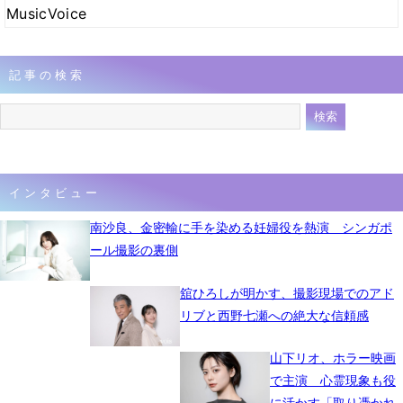
MusicVoice
記事の検索
インタビュー
南沙良、金密輸に手を染める妊婦役を熱演 シンガポ
ール撮影の裏側
舘ひろしが明かす、撮影現場でのアド
リブと西野七瀬への絶大な信頼感
山下リオ、ホラー映画
で主演 心霊現象も役
に活かす「取り憑かれ