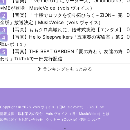
0
【音楽】「Venue101」にリーダーズ、Omoinotake、
1
≠MEが登場｜MusicVoice（vois ヴォイス）
0
【音楽】「十勝でロックを切り拓ひらく～ZION～ 完
2
全版」放送決定｜MusicVoice（vois ヴォイス）
0
【写真】ももクロ高城れに、始球式挑戦【エンタメ】
3
0
【写真】Hello Sleepwalkers「五重奏の実験室」第２
4
弾レポ（１）
0
【写真】THE BEAT GARDEN「夏の終わり 友達の終
5
わり」TikTokで一部先行配信
ランキングをもっとみる
Copyright © 2026. vois ヴォイス（旧MusicVoice）
-
YouTube
情報提供・取材案内の受付
Vois ヴォイス（旧・MusicVoice）とは
広告に関するお問い合わせ
クッキー（cookie）使用について
-