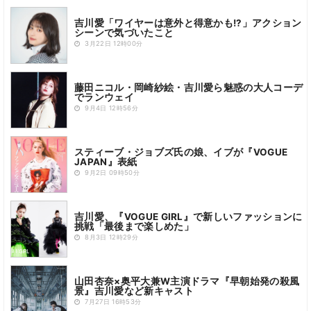
吉川愛「ワイヤーは意外と得意かも!?」アクション
シーンで気づいたこと
3月22日 12時00分
藤田ニコル・岡崎紗絵・吉川愛ら魅惑の大人コーデ
でランウェイ
9月4日 12時56分
スティーブ・ジョブズ氏の娘、イブが『VOGUE
JAPAN』表紙
9月2日 09時50分
吉川愛、『VOGUE GIRL』で新しいファッションに
挑戦「最後まで楽しめた」
8月3日 12時29分
山田杏奈×奥平大兼W主演ドラマ『早朝始発の殺風
景』吉川愛など新キャスト
7月27日 16時53分