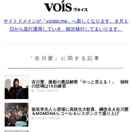
サイトドメインが「voisjp.me」へ新しくなります。８月１
日から並行運用していき、順次移行してまいります。
「吉川愛」に関する記事
吉川愛、撮影の裏話解禁「やっと言える！」 独特
の悲鳴は15分練習
7月8日 15時41分
板垣李光人ら登場に高校生大歓喜、綱啓永＆吉川愛
＆MOMONAらコール＆レスポンスで盛り上げ
6月26日 15時36分