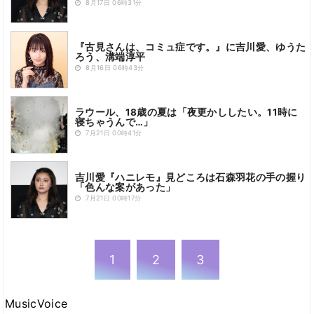
8月17日 06時31分
『古見さんは、コミュ症です。』に吉川愛、ゆうた
ろう、溝端淳平
8月16日 06時43分
ラウール、18歳の夏は「夜更かししたい。11時に
寝ちゃうんで…」
7月21日 00時41分
吉川愛『ハニレモ』見どころは石森羽花の手の握り
「色んな案があった」
7月21日 00時17分
1
2
3
MusicVoice