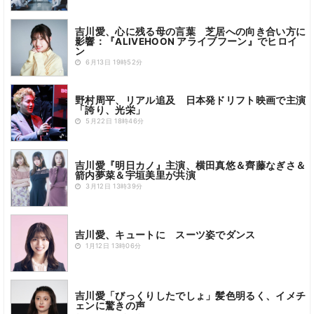
吉川愛、心に残る母の言葉 芝居への向き合い方に
影響：『ALIVEHOON アライブフーン』でヒロイ
ン
6月13日 19時52分
野村周平、リアル追及 日本発ドリフト映画で主演
「誇り、光栄」
5月22日 18時46分
吉川愛『明日カノ』主演、横田真悠＆齊藤なぎさ＆
箭内夢菜＆宇垣美里が共演
3月12日 13時39分
吉川愛、キュートに スーツ姿でダンス
1月12日 13時06分
吉川愛「びっくりしたでしょ」髪色明るく、イメチ
ェンに驚きの声