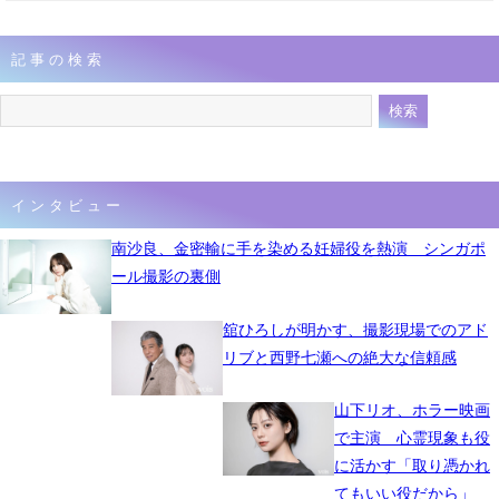
記事の検索
インタビュー
南沙良、金密輸に手を染める妊婦役を熱演 シンガポ
ール撮影の裏側
舘ひろしが明かす、撮影現場でのアド
リブと西野七瀬への絶大な信頼感
山下リオ、ホラー映画
で主演 心霊現象も役
に活かす「取り憑かれ
てもいい役だから」