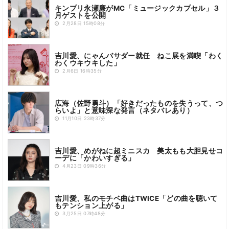
キンプリ永瀬廉がMC「ミュージックカプセル」３
月ゲストを公開
2月28日 15時08分
吉川愛、にゃんバサダー就任 ねこ展を満喫「わく
わくウキウキした」
2月6日 16時35分
広海（佐野勇斗）「好きだったものを失うって、つ
らいよ」と意味深な発言（ネタバレあり）
11月10日 23時37分
吉川愛、めがねに超ミニスカ 美太もも大胆見せコ
ーデに「かわいすぎる」
4月23日 09時36分
吉川愛、私のモチベ曲はTWICE「どの曲を聴いて
もテンション上がる」
3月25日 07時48分