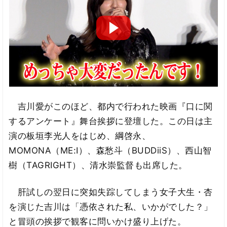
吉川愛がこのほど、都内で行われた映画『口に関
するアンケート』舞台挨拶に登壇した。この日は主
演の板垣李光人をはじめ、綱啓永、
MOMONA（ME:I）、森愁斗（BUDDiiS）、西山智
樹（TAGRIGHT）、清水崇監督も出席した。
肝試しの翌日に突如失踪してしまう女子大生・杏
を演じた吉川は「憑依された私、いかがでした？」
と冒頭の挨拶で観客に問いかけ盛り上げた。