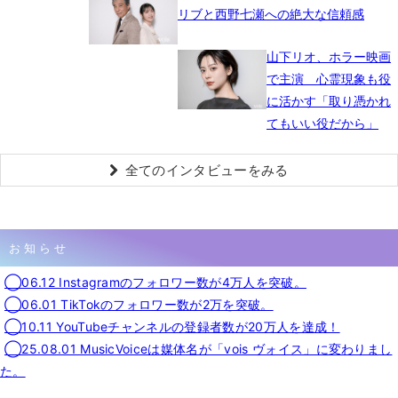
リブと西野七瀬への絶大な信頼感
山下リオ、ホラー映画
で主演 心霊現象も役
に活かす「取り憑かれ
てもいい役だから」
全てのインタビューをみる
お知らせ
◯06.12 Instagramのフォロワー数が4万人を突破。
◯06.01 TikTokのフォロワー数が2万を突破。
◯10.11 YouTubeチャンネルの登録者数が20万人を達成！
◯25.08.01 MusicVoiceは媒体名が「vois ヴォイス」に変わりまし
た。