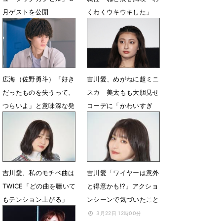
月ゲストを公開
くわくウキウキした」
2月28日 15時08分
2月6日 16時35分
広海（佐野勇斗）「好き
吉川愛、めがねに超ミニ
だったものを失うって、
スカ 美太もも大胆見せ
つらいよ」と意味深な発
コーデに「かわいすぎ
言（ネタバレあり）
る」
11月10日 23時37分
4月23日 09時36分
吉川愛、私のモチベ曲は
吉川愛「ワイヤーは意外
TWICE「どの曲を聴いて
と得意かも!?」アクショ
もテンション上がる」
ンシーンで気づいたこと
3月25日 07時48分
3月22日 12時00分