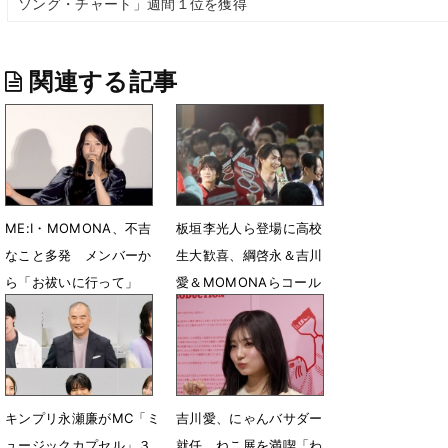
ソング・チャート」週間１位を獲得
関連する記事
ME:I・MOMONA、不吉
板垣李光人ら登場に高校
なこと多発 メンバーか
生大歓喜、綱啓永＆吉川
ら「お祓いに行って」
愛＆MOMONAらコール
＆レスポンスで盛り上げ
7月10日 08時20分
6月26日 15時36分
キンプリ永瀬廉がMC「ミ
吉川愛、にゃんバサダー
ュージックカプセル」３
就任 ねこ展を満喫「わ