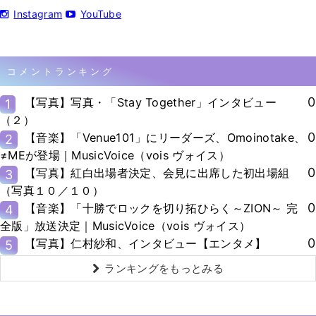
Instagram
YouTube
コメントランキング
0
【写真】写真・「Stay Together」インタビュー
1
（２）
0
【音楽】「Venue101」にリーダーズ、Omoinotake、
2
≠MEが登場｜MusicVoice（vois ヴォイス）
0
【写真】紅白出場者決定、会見に出席した初出場組
3
（写真１０／１０）
0
【音楽】「十勝でロックを切り拓ひらく～ZION～ 完
4
全版」放送決定｜MusicVoice（vois ヴォイス）
0
【写真】仁村紗和、インタビュー【エンタメ】
5
ランキングをもっとみる