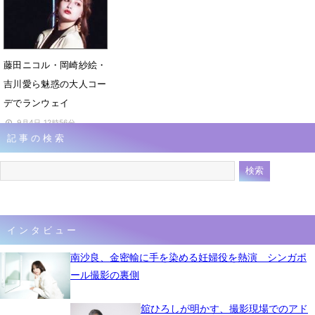
藤田ニコル・岡崎紗絵・
吉川愛ら魅惑の大人コー
デでランウェイ
9月4日 12時56分
記事の検索
インタビュー
南沙良、金密輸に手を染める妊婦役を熱演 シンガポ
ール撮影の裏側
舘ひろしが明かす、撮影現場でのアド