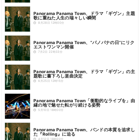
Panorama Panama Town、ドラマ「ギヴン」主題
歌に重ねた人生の瑞々しい瞬間
8月28日 12時00分
Panorama Panama Town、“パノパナの日”にリク
エストワンマン開催
7月2日 22時33分
Panorama Panama Town、ドラマ「ギヴン」の主
題歌に書下ろし楽曲決定
6月25日 12時15分
Panorama Panama Town「衝動的なライブを」由
縁の地で魅せた転がり続ける姿勢
5月10日 18時00分
Panorama Panama Town、バンドの本質を追求し
た『Rolling』に迫る
4月12日 18時00分