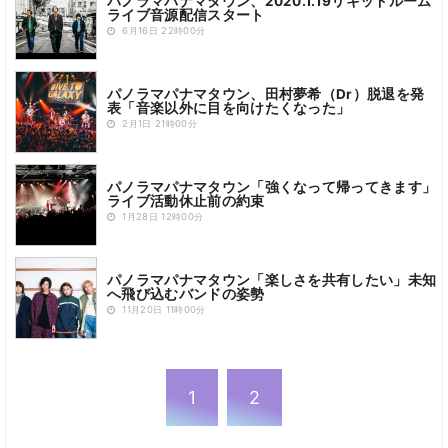
パノラマパナマタウン、2020.1.19リキッドルーム
ライブ音源配信スタート
6月16日 22時00分
パノラマパナマタウン、田村夢希（Dr）脱退を発
表「音楽以外に目を向けたくなった」
2月1日 21時00分
パノラマパナマタウン「強くなって帰ってきます」
ライブ活動休止前の約束
1月28日 12時00分
パノラマパナマタウン「楽しさを共有したい」未知
へ飛び込むバンドの姿勢
11月20日 11時00分
1
2