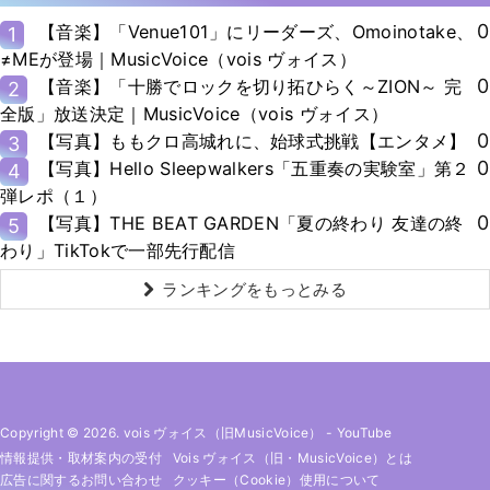
0
【音楽】「Venue101」にリーダーズ、Omoinotake、
1
≠MEが登場｜MusicVoice（vois ヴォイス）
0
【音楽】「十勝でロックを切り拓ひらく～ZION～ 完
2
全版」放送決定｜MusicVoice（vois ヴォイス）
0
【写真】ももクロ高城れに、始球式挑戦【エンタメ】
3
0
【写真】Hello Sleepwalkers「五重奏の実験室」第２
4
弾レポ（１）
0
【写真】THE BEAT GARDEN「夏の終わり 友達の終
5
わり」TikTokで一部先行配信
ランキングをもっとみる
Copyright © 2026. vois ヴォイス（旧MusicVoice）
-
YouTube
情報提供・取材案内の受付
Vois ヴォイス（旧・MusicVoice）とは
広告に関するお問い合わせ
クッキー（cookie）使用について