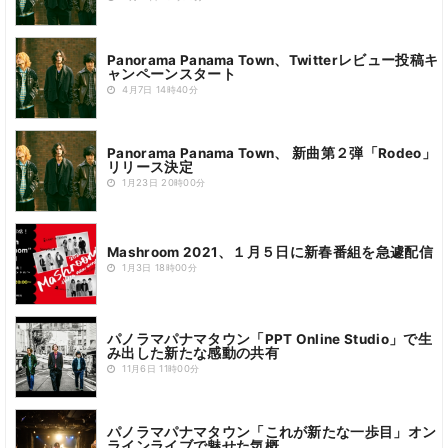
Panorama Panama Town、Twitterレビュー投稿キ
ャンペーンスタート
4月7日 14時40分
Panorama Panama Town、 新曲第２弾「Rodeo」
リリース決定
1月23日 20時00分
Mashroom 2021、１月５日に新春番組を急遽配信
1月3日 18時00分
パノラマパナマタウン「PPT Online Studio」で生
み出した新たな感動の共有
11月6日 11時00分
パノラマパナマタウン「これが新たな一歩目」オン
ラインライブで魅せた気概