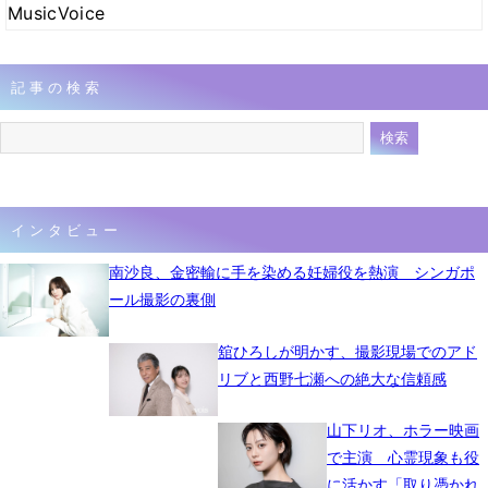
MusicVoice
記事の検索
インタビュー
南沙良、金密輸に手を染める妊婦役を熱演 シンガポ
ール撮影の裏側
舘ひろしが明かす、撮影現場でのアド
リブと西野七瀬への絶大な信頼感
山下リオ、ホラー映画
で主演 心霊現象も役
に活かす「取り憑かれ