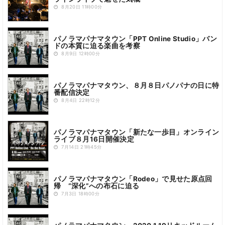
8月20日 11時00分
パノラマパナマタウン「PPT Online Studio」バン
ドの本質に迫る楽曲を考察
8月9日 12時00分
パノラマパナマタウン、８月８日パノパナの日に特
番配信決定
8月4日 22時12分
パノラマパナマタウン「新たな一歩目」オンライン
ライブ８月16日開催決定
7月14日 21時45分
パノラマパナマタウン「Rodeo」で見せた原点回
帰 “深化”への布石に迫る
7月3日 18時00分