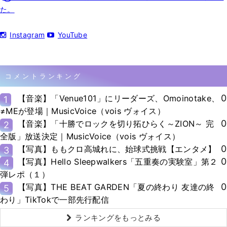
た。
Instagram
YouTube
コメントランキング
0
【音楽】「Venue101」にリーダーズ、Omoinotake、
1
≠MEが登場｜MusicVoice（vois ヴォイス）
0
【音楽】「十勝でロックを切り拓ひらく～ZION～ 完
2
全版」放送決定｜MusicVoice（vois ヴォイス）
0
【写真】ももクロ高城れに、始球式挑戦【エンタメ】
3
0
【写真】Hello Sleepwalkers「五重奏の実験室」第２
4
弾レポ（１）
0
【写真】THE BEAT GARDEN「夏の終わり 友達の終
5
わり」TikTokで一部先行配信
ランキングをもっとみる