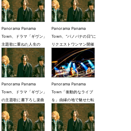
1月25日 20時00分
11月27日 12時00分
Panorama Panama
Panorama Panama
Town、ドラマ「ギヴン」
Town、“パノパナの日”に
主題歌に重ねた人生の
リクエストワンマン開催
瑞々しい瞬間
7月2日 22時33分
8月28日 12時00分
Panorama Panama
Panorama Panama
Town、ドラマ「ギヴン」
Town「衝動的なライブ
の主題歌に書下ろし楽曲
を」由縁の地で魅せた転
決定
がり続ける姿勢
6月25日 12時15分
5月10日 18時00分