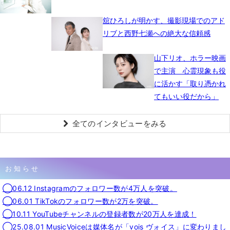
舘ひろしが明かす、撮影現場でのアド
リブと西野七瀬への絶大な信頼感
山下リオ、ホラー映画
で主演 心霊現象も役
に活かす「取り憑かれ
てもいい役だから」
全てのインタビューをみる
お知らせ
◯06.12 Instagramのフォロワー数が4万人を突破。
◯06.01 TikTokのフォロワー数が2万を突破。
◯10.11 YouTubeチャンネルの登録者数が20万人を達成！
◯25.08.01 MusicVoiceは媒体名が「vois ヴォイス」に変わりまし