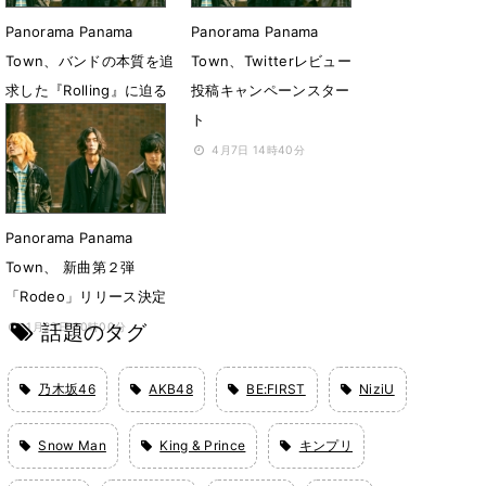
Panorama Panama
Panorama Panama
Town、バンドの本質を追
Town、Twitterレビュー
求した『Rolling』に迫る
投稿キャンペーンスター
ト
4月12日 18時00分
4月7日 14時40分
Panorama Panama
Town、 新曲第２弾
「Rodeo」リリース決定
話題のタグ
1月23日 20時00分
乃木坂46
AKB48
BE:FIRST
NiziU
Snow Man
King & Prince
キンプリ