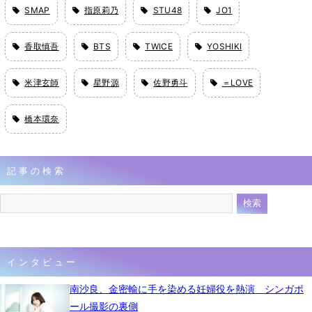
SMAP
指原莉乃
STU48
JO1
香取慎吾
BTS
TWICE
YOSHIKI
米津玄師
星野源
佐野勇斗
＝LOVE
橋本環奈
記事の検索
インタビュー
南沙良、金密輸に手を染める妊婦役を熱演 シンガポ
ール撮影の裏側