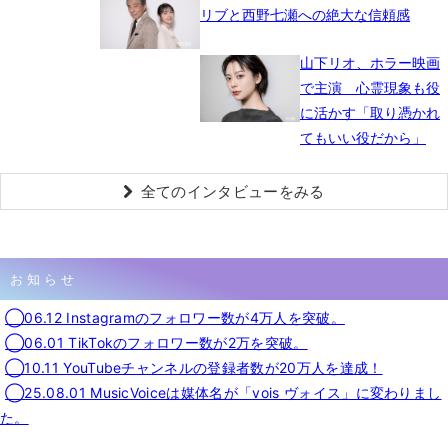
リブと西野七瀬への絶大な信頼感
山下リオ、ホラー映画
で主演 心霊現象も役
に活かす「取り憑かれ
てもいい役だから」
全てのインタビューをみる
お知らせ
◯06.12 Instagramのフォロワー数が4万人を突破。
◯06.01 TikTokのフォロワー数が2万を突破。
◯10.11 YouTubeチャンネルの登録者数が20万人を達成！
◯25.08.01 MusicVoiceは媒体名が「vois ヴォイス」に変わりまし
た。