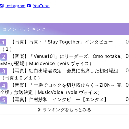
Instagram
YouTube
コメントランキング
0
【写真】写真・「Stay Together」インタビュー
1
（２）
0
【音楽】「Venue101」にリーダーズ、Omoinotake、
2
≠MEが登場｜MusicVoice（vois ヴォイス）
0
【写真】紅白出場者決定、会見に出席した初出場組
3
（写真１０／１０）
0
【音楽】「十勝でロックを切り拓ひらく～ZION～ 完
4
全版」放送決定｜MusicVoice（vois ヴォイス）
0
【写真】仁村紗和、インタビュー【エンタメ】
5
ランキングをもっとみる