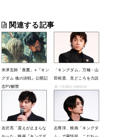
関連する記事
米津玄師「夜鷹」×『キン
「キングダム」万極・山
グダム 魂の決戦』公開記
田裕貴、見どころを力説
念PV解禁
7月28日 10時50分
7月31日 22時31分
吉沢亮「震えが止まらな
志尊淳、映画「キングダ
かった」映画『キングダ
ム」で蒙恬役 こだわっ