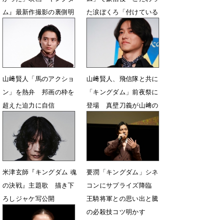
ム』最新作撮影の裏側明
た涙ぼくろ「付けている
かす
感を出したくない」
7月17日 20時54分
7月17日 20時24分
山﨑賢人「馬のアクショ
山﨑賢人、飛信隊と共に
ン」を熱弁 邦画の枠を
「キングダム」前夜祭に
超えた迫力に自信
登場 真壁刀義が山﨑の
身体能力を絶賛
7月17日 19時48分
7月17日 07時00分
米津玄師『キングダム 魂
要潤「キングダム」シネ
の決戦』主題歌 描き下
コンにサプライズ降臨
ろしジャケ写公開
王騎将軍との思い出と騰
の必殺技コツ明かす
7月13日 00時03分