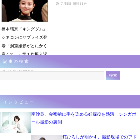
7月8日 19時38分
橋本環奈『キングダム』
シネコンにサプライズ登
場「洞窟撮影がとにかく
寒くて...」第１作振り返
記事の検索
る
7月6日 12時50分
インタビュー
南沙良、金密輸に手を染める妊婦役を熱演 シンガポ
ール撮影の裏側
舘ひろしが明かす、撮影現場でのアド