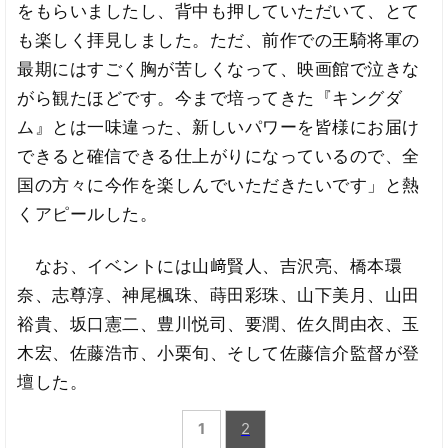
をもらいましたし、背中も押していただいて、とて
も楽しく拝見しました。ただ、前作での王騎将軍の
最期にはすごく胸が苦しくなって、映画館で泣きな
がら観たほどです。今まで培ってきた『キングダ
ム』とは一味違った、新しいパワーを皆様にお届け
できると確信できる仕上がりになっているので、全
国の方々に今作を楽しんでいただきたいです」と熱
くアピールした。
なお、イベントには山﨑賢人、吉沢亮、橋本環
奈、志尊淳、神尾楓珠、蒔田彩珠、山下美月、山田
裕貴、坂口憲二、豊川悦司、要潤、佐久間由衣、玉
木宏、佐藤浩市、小栗旬、そして佐藤信介監督が登
壇した。
1
2